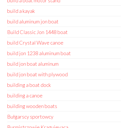
build a boat motor stand
build a kayak
build aluminum jon boat
Build Classic Jon 1448 boat
build Crystal Wave canoe
build jon 1238 aluminum boat
build jon boat aluminum
build jon boat with plywood
building a boat dock
building a canoe
building wooden boats
Bułgarscy sportowcy
Burmistrzowie Kragujevaca