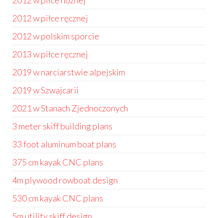
2012 w piłce nożnej
2012 w piłce ręcznej
2012 w polskim sporcie
2013 w piłce ręcznej
2019 w narciarstwie alpejskim
2019 w Szwajcarii
2021 w Stanach Zjednoczonych
3 meter skiff building plans
33 foot aluminum boat plans
375 cm kayak CNC plans
4m plywood rowboat design
530 cm kayak CNC plans
5m utility skiff design