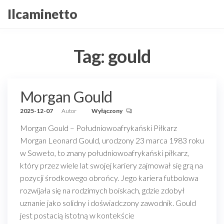
Przejdź
Ilcaminetto
do
treści
Tag:
gould
Morgan Gould
2025-12-07
Autor
Wyłączony
Morgan Gould – Południowoafrykański Piłkarz
Morgan Leonard Gould, urodzony 23 marca 1983 roku
w Soweto, to znany południowoafrykański piłkarz,
który przez wiele lat swojej kariery zajmował się grą na
pozycji środkowego obrońcy. Jego kariera futbolowa
rozwijała się na rodzimych boiskach, gdzie zdobył
uznanie jako solidny i doświadczony zawodnik. Gould
jest postacią istotną w kontekście