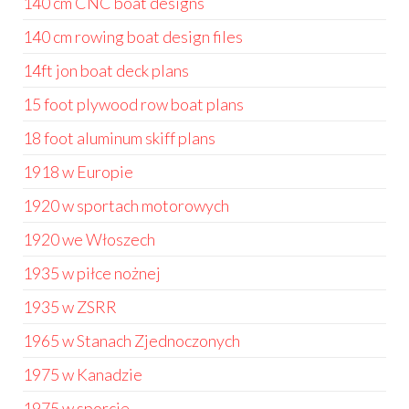
140 cm CNC boat designs
140 cm rowing boat design files
14ft jon boat deck plans
15 foot plywood row boat plans
18 foot aluminum skiff plans
1918 w Europie
1920 w sportach motorowych
1920 we Włoszech
1935 w piłce nożnej
1935 w ZSRR
1965 w Stanach Zjednoczonych
1975 w Kanadzie
1975 w sporcie