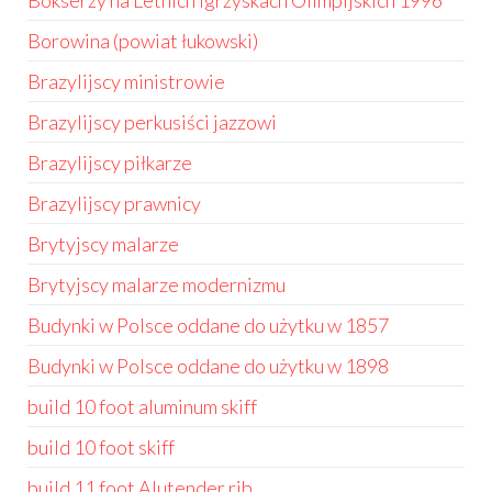
Bokserzy na Letnich Igrzyskach Olimpijskich 1996
Borowina (powiat łukowski)
Brazylijscy ministrowie
Brazylijscy perkusiści jazzowi
Brazylijscy piłkarze
Brazylijscy prawnicy
Brytyjscy malarze
Brytyjscy malarze modernizmu
Budynki w Polsce oddane do użytku w 1857
Budynki w Polsce oddane do użytku w 1898
build 10 foot aluminum skiff
build 10 foot skiff
build 11 foot Alutender rib