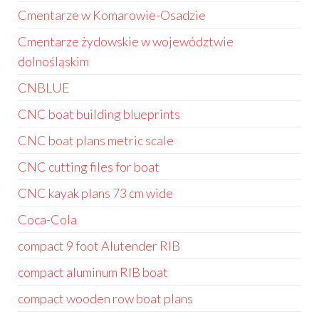
Cmentarze w Komarowie-Osadzie
Cmentarze żydowskie w województwie
dolnośląskim
CNBLUE
CNC boat building blueprints
CNC boat plans metric scale
CNC cutting files for boat
CNC kayak plans 73 cm wide
Coca-Cola
compact 9 foot Alutender RIB
compact aluminum RIB boat
compact wooden row boat plans