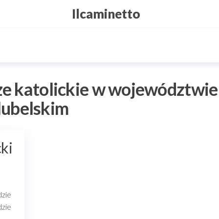
Ilcaminetto
e katolickie w województwie
lubelskim
ki
dzie
dzie