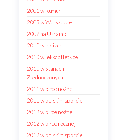
2001 w Rumunii
2005 w Warszawie
2007 na Ukrainie
2010 w Indiach
2010 w lekkoatletyce
2010 w Stanach
Zjednoczonych
2011 w piłce nożnej
2011 w polskim sporcie
2012 w piłce nożnej
2012 w piłce ręcznej
2012 w polskim sporcie