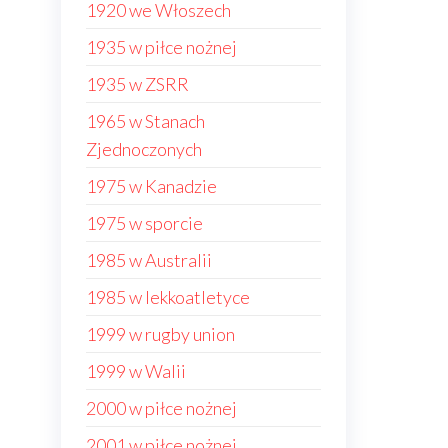
1920 we Włoszech
1935 w piłce nożnej
1935 w ZSRR
1965 w Stanach
Zjednoczonych
1975 w Kanadzie
1975 w sporcie
1985 w Australii
1985 w lekkoatletyce
1999 w rugby union
1999 w Walii
2000 w piłce nożnej
2001 w piłce nożnej