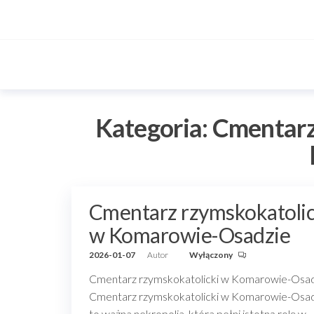
Przejdź
do
treści
Kategoria:
Cmentarz
Cmentarz rzymskokatolic
w Komarowie-Osadzie
2026-01-07
Autor
Wyłączony
Cmentarz rzymskokatolicki w Komarowie-Osa
Cmentarz rzymskokatolicki w Komarowie-Osa
to ważna nekropolia, która pełni istotną rolę w