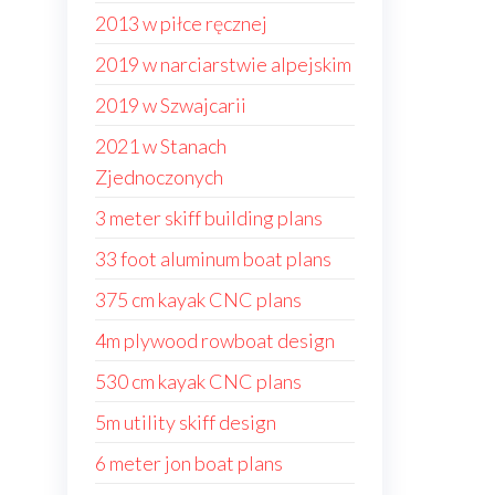
2013 w piłce ręcznej
2019 w narciarstwie alpejskim
2019 w Szwajcarii
2021 w Stanach
Zjednoczonych
3 meter skiff building plans
33 foot aluminum boat plans
375 cm kayak CNC plans
4m plywood rowboat design
530 cm kayak CNC plans
5m utility skiff design
6 meter jon boat plans