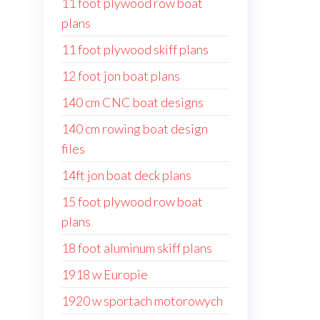
11 foot plywood row boat
plans
11 foot plywood skiff plans
12 foot jon boat plans
140 cm CNC boat designs
140 cm rowing boat design
files
14ft jon boat deck plans
15 foot plywood row boat
plans
18 foot aluminum skiff plans
1918 w Europie
1920 w sportach motorowych