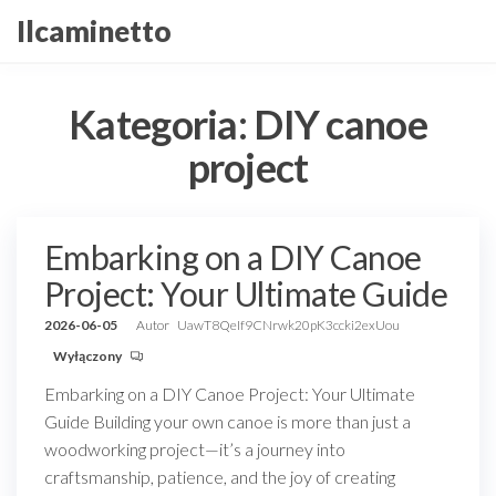
Przejdź
Ilcaminetto
do
treści
Kategoria:
DIY canoe
project
Embarking on a DIY Canoe
Project: Your Ultimate Guide
2026-06-05
Autor
UawT8QeIf9CNrwk20pK3ccki2exUou
Wyłączony
Embarking on a DIY Canoe Project: Your Ultimate
Guide Building your own canoe is more than just a
woodworking project—it’s a journey into
craftsmanship, patience, and the joy of creating