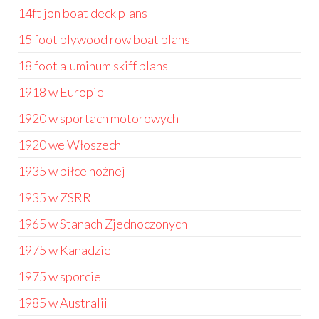
14ft jon boat deck plans
15 foot plywood row boat plans
18 foot aluminum skiff plans
1918 w Europie
1920 w sportach motorowych
1920 we Włoszech
1935 w piłce nożnej
1935 w ZSRR
1965 w Stanach Zjednoczonych
1975 w Kanadzie
1975 w sporcie
1985 w Australii