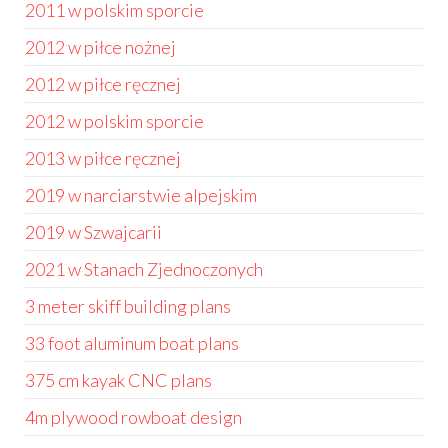
2011 w polskim sporcie
2012 w piłce nożnej
2012 w piłce ręcznej
2012 w polskim sporcie
2013 w piłce ręcznej
2019 w narciarstwie alpejskim
2019 w Szwajcarii
2021 w Stanach Zjednoczonych
3 meter skiff building plans
33 foot aluminum boat plans
375 cm kayak CNC plans
4m plywood rowboat design