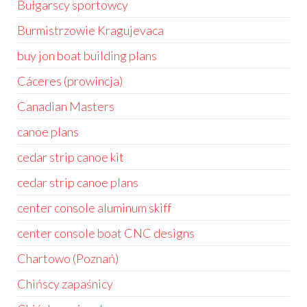
Bułgarscy sportowcy
Burmistrzowie Kragujevaca
buy jon boat building plans
Cáceres (prowincja)
Canadian Masters
canoe plans
cedar strip canoe kit
cedar strip canoe plans
center console aluminum skiff
center console boat CNC designs
Chartowo (Poznań)
Chińscy zapaśnicy