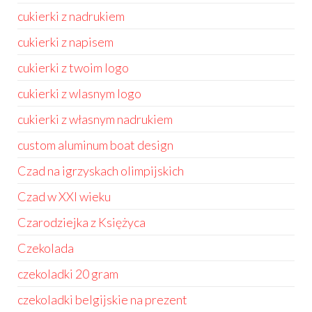
cukierki z nadrukiem
cukierki z napisem
cukierki z twoim logo
cukierki z wlasnym logo
cukierki z własnym nadrukiem
custom aluminum boat design
Czad na igrzyskach olimpijskich
Czad w XXI wieku
Czarodziejka z Księżyca
Czekolada
czekoladki 20 gram
czekoladki belgijskie na prezent