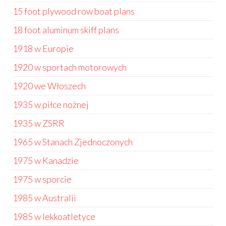
15 foot plywood row boat plans
18 foot aluminum skiff plans
1918 w Europie
1920 w sportach motorowych
1920 we Włoszech
1935 w piłce nożnej
1935 w ZSRR
1965 w Stanach Zjednoczonych
1975 w Kanadzie
1975 w sporcie
1985 w Australii
1985 w lekkoatletyce