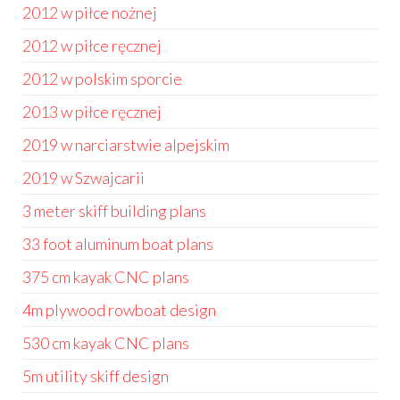
2012 w piłce nożnej
2012 w piłce ręcznej
2012 w polskim sporcie
2013 w piłce ręcznej
2019 w narciarstwie alpejskim
2019 w Szwajcarii
3 meter skiff building plans
33 foot aluminum boat plans
375 cm kayak CNC plans
4m plywood rowboat design
530 cm kayak CNC plans
5m utility skiff design