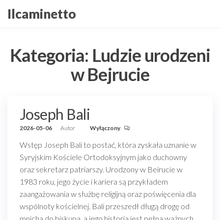
Przejdź
Ilcaminetto
do
treści
Kategoria:
Ludzie urodzeni
w Bejrucie
Joseph Bali
2026-05-06
Autor
Wyłączony
Wstęp Joseph Bali to postać, która zyskała uznanie w
Syryjskim Kościele Ortodoksyjnym jako duchowny
oraz sekretarz patriarszy. Urodzony w Beirucie w
1983 roku, jego życie i kariera są przykładem
zaangażowania w służbę religijną oraz poświęcenia dla
wspólnoty kościelnej. Bali przeszedł długą drogę od
mnicha do biskupa, a jego historia jest pełna ważnych