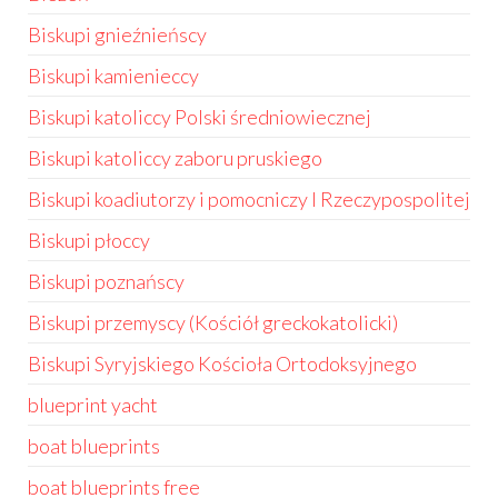
Biskupi gnieźnieńscy
Biskupi kamienieccy
Biskupi katoliccy Polski średniowiecznej
Biskupi katoliccy zaboru pruskiego
Biskupi koadiutorzy i pomocniczy I Rzeczypospolitej
Biskupi płoccy
Biskupi poznańscy
Biskupi przemyscy (Kościół greckokatolicki)
Biskupi Syryjskiego Kościoła Ortodoksyjnego
blueprint yacht
boat blueprints
boat blueprints free