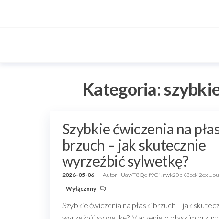
Przejdź
do
treści
Kategoria:
szybkie
Szybkie ćwiczenia na płas
brzuch – jak skutecznie
wyrzeźbić sylwetkę?
2026-05-06
Autor
UawT8QeIf9CNrwk20pK3ccki2exUou
Wyłączony
Szybkie ćwiczenia na płaski brzuch – jak skutec
wyrzeźbić sylwetkę? Marzenie o płaskim brzuc