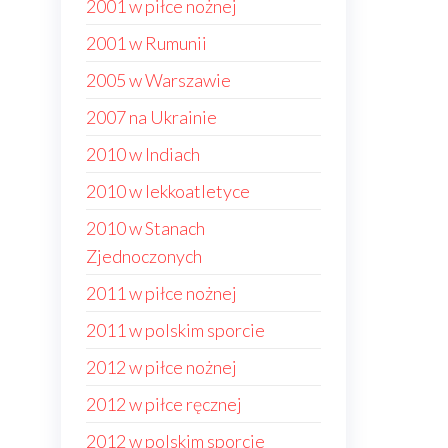
2001 w piłce nożnej
2001 w Rumunii
2005 w Warszawie
2007 na Ukrainie
2010 w Indiach
2010 w lekkoatletyce
2010 w Stanach
Zjednoczonych
2011 w piłce nożnej
2011 w polskim sporcie
2012 w piłce nożnej
2012 w piłce ręcznej
2012 w polskim sporcie