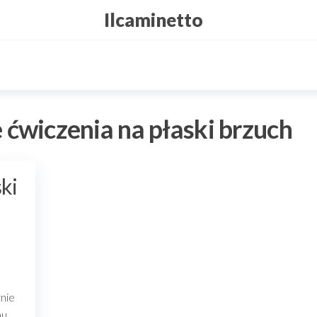
Ilcaminetto
 ćwiczenia na płaski brzuch
ki
znie
hu