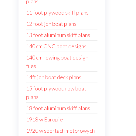
plans
11 foot plywood skiff plans
12 foot jon boat plans
13 foot aluminum skiff plans
140 cm CNC boat designs
140 cm rowing boat design
files
14ft jon boat deck plans
15 foot plywood row boat
plans
18 foot aluminum skiff plans
1918 w Europie
1920 w sportach motorowych