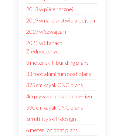
2013 w piłce ręcznej
2019 w narciarstwie alpejskim
2019 w Szwajcarii
2021 w Stanach
Zjednoczonych
3 meter skiff building plans
33 foot aluminum boat plans
375 cm kayak CNC plans
4m plywood rowboat design
530 cm kayak CNC plans
5m utility skiff design
6 meter jon boat plans