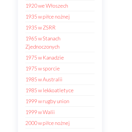
1920 we Włoszech
1935 w piłce nożnej
1935 w ZSRR
1965 w Stanach
Zjednoczonych
1975 w Kanadzie
1975 w sporcie
1985 w Australii
1985 w lekkoatletyce
1999 w rugby union
1999 w Walii
2000 w piłce nożnej