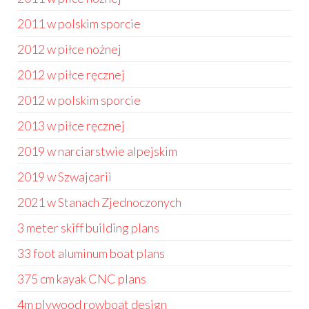
2011 w polskim sporcie
2012 w piłce nożnej
2012 w piłce ręcznej
2012 w polskim sporcie
2013 w piłce ręcznej
2019 w narciarstwie alpejskim
2019 w Szwajcarii
2021 w Stanach Zjednoczonych
3 meter skiff building plans
33 foot aluminum boat plans
375 cm kayak CNC plans
4m plywood rowboat design