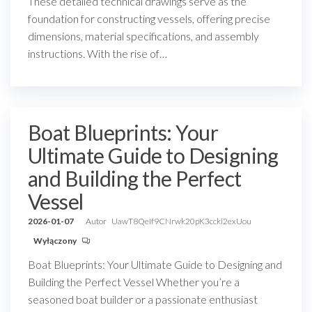
These detailed technical drawings serve as the
foundation for constructing vessels, offering precise
dimensions, material specifications, and assembly
instructions. With the rise of…
Boat Blueprints: Your
Ultimate Guide to Designing
and Building the Perfect
Vessel
2026-01-07
Autor
UawT8QeIf9CNrwk20pK3ccki2exUou
Wyłączony
Boat Blueprints: Your Ultimate Guide to Designing and
Building the Perfect Vessel Whether you’re a
seasoned boat builder or a passionate enthusiast