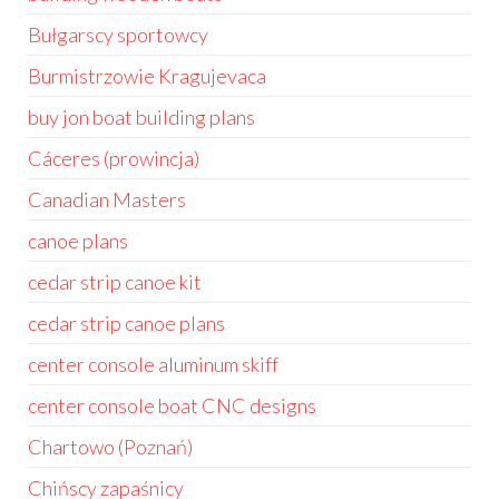
Bułgarscy sportowcy
Burmistrzowie Kragujevaca
buy jon boat building plans
Cáceres (prowincja)
Canadian Masters
canoe plans
cedar strip canoe kit
cedar strip canoe plans
center console aluminum skiff
center console boat CNC designs
Chartowo (Poznań)
Chińscy zapaśnicy