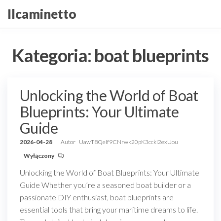
Przejdź
Ilcaminetto
do
treści
Kategoria:
boat blueprints
Unlocking the World of Boat
Blueprints: Your Ultimate
Guide
2026-04-28
Autor
UawT8QeIf9CNrwk20pK3ccki2exUou
Wyłączony
Unlocking the World of Boat Blueprints: Your Ultimate
Guide Whether you’re a seasoned boat builder or a
passionate DIY enthusiast, boat blueprints are
essential tools that bring your maritime dreams to life.