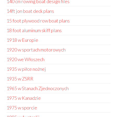
140 cm rowing boat design files
14ft jon boat deck plans
15 foot plywood row boat plans
18 foot aluminum skiff plans
1918 w Europie
1920 w sportach motorowych
1920 we Włoszech
1935 w piłce nożnej
1935 w ZSRR
1965 w Stanach Zjednoczonych
1975 w Kanadzie
1975 w sporcie