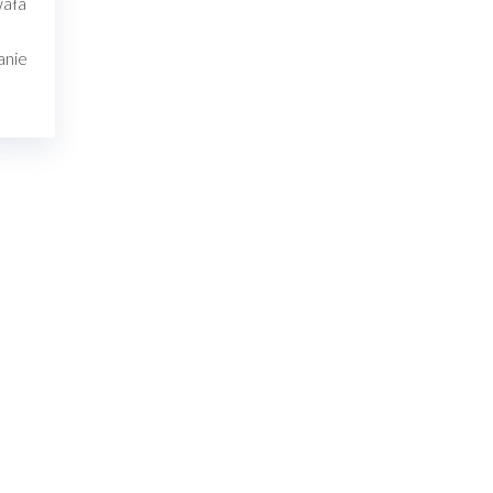
wała
anie