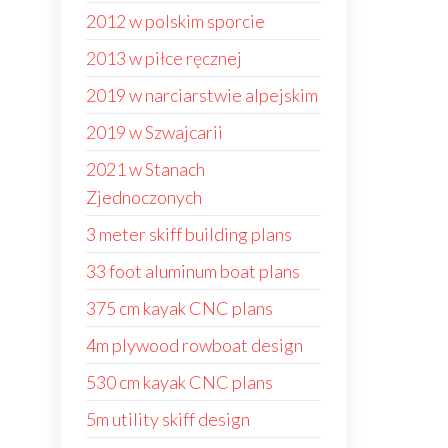
2012 w polskim sporcie
2013 w piłce ręcznej
2019 w narciarstwie alpejskim
2019 w Szwajcarii
2021 w Stanach
Zjednoczonych
3 meter skiff building plans
33 foot aluminum boat plans
375 cm kayak CNC plans
4m plywood rowboat design
530 cm kayak CNC plans
5m utility skiff design