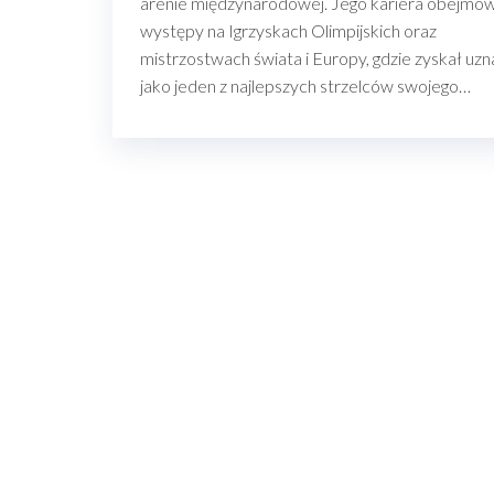
arenie międzynarodowej. Jego kariera obejmo
występy na Igrzyskach Olimpijskich oraz
mistrzostwach świata i Europy, gdzie zyskał uzn
jako jeden z najlepszych strzelców swojego…