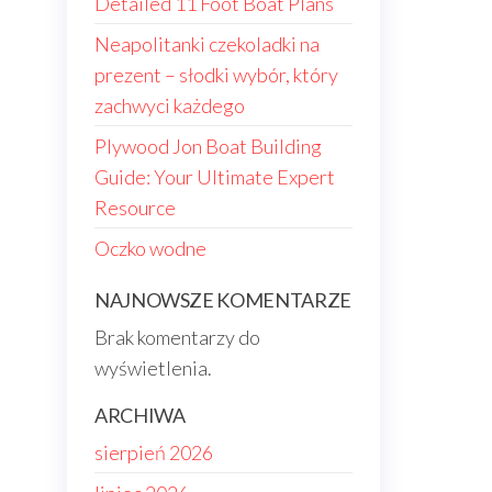
Detailed 11 Foot Boat Plans
Neapolitanki czekoladki na
prezent – słodki wybór, który
zachwyci każdego
Plywood Jon Boat Building
Guide: Your Ultimate Expert
Resource
Oczko wodne
NAJNOWSZE KOMENTARZE
Brak komentarzy do
wyświetlenia.
ARCHIWA
sierpień 2026