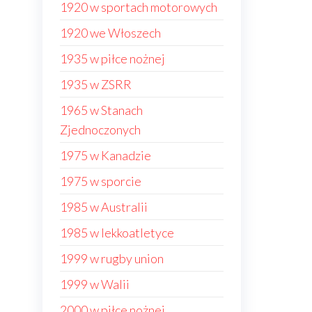
1920 w sportach motorowych
1920 we Włoszech
1935 w piłce nożnej
1935 w ZSRR
1965 w Stanach
Zjednoczonych
1975 w Kanadzie
1975 w sporcie
1985 w Australii
1985 w lekkoatletyce
1999 w rugby union
1999 w Walii
2000 w piłce nożnej