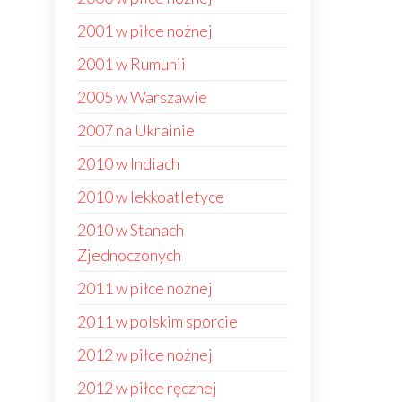
2001 w piłce nożnej
2001 w Rumunii
2005 w Warszawie
2007 na Ukrainie
2010 w Indiach
2010 w lekkoatletyce
2010 w Stanach
Zjednoczonych
2011 w piłce nożnej
2011 w polskim sporcie
2012 w piłce nożnej
2012 w piłce ręcznej