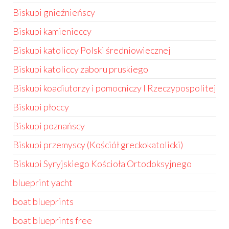
Biskupi gnieźnieńscy
Biskupi kamienieccy
Biskupi katoliccy Polski średniowiecznej
Biskupi katoliccy zaboru pruskiego
Biskupi koadiutorzy i pomocniczy I Rzeczypospolitej
Biskupi płoccy
Biskupi poznańscy
Biskupi przemyscy (Kościół greckokatolicki)
Biskupi Syryjskiego Kościoła Ortodoksyjnego
blueprint yacht
boat blueprints
boat blueprints free