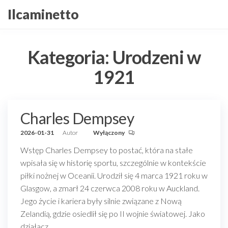
Przejdź
Ilcaminetto
do
treści
Kategoria:
Urodzeni w
1921
Charles Dempsey
2026-01-31
Autor
Wyłączony
Wstęp Charles Dempsey to postać, która na stałe
wpisała się w historię sportu, szczególnie w kontekście
piłki nożnej w Oceanii. Urodził się 4 marca 1921 roku w
Glasgow, a zmarł 24 czerwca 2008 roku w Auckland.
Jego życie i kariera były silnie związane z Nową
Zelandią, gdzie osiedlił się po II wojnie światowej. Jako
działacz…