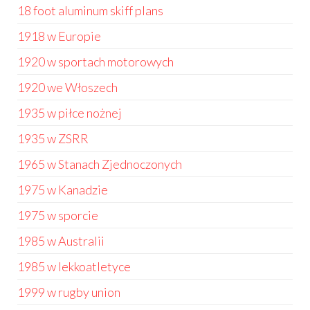
18 foot aluminum skiff plans
1918 w Europie
1920 w sportach motorowych
1920 we Włoszech
1935 w piłce nożnej
1935 w ZSRR
1965 w Stanach Zjednoczonych
1975 w Kanadzie
1975 w sporcie
1985 w Australii
1985 w lekkoatletyce
1999 w rugby union