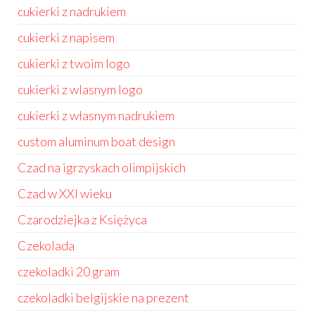
cukierki z nadrukiem
cukierki z napisem
cukierki z twoim logo
cukierki z wlasnym logo
cukierki z własnym nadrukiem
custom aluminum boat design
Czad na igrzyskach olimpijskich
Czad w XXI wieku
Czarodziejka z Księżyca
Czekolada
czekoladki 20 gram
czekoladki belgijskie na prezent