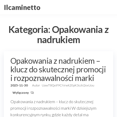
Przejdź
Ilcaminetto
do
treści
Kategoria:
Opakowania z
nadrukiem
Opakowania z nadrukiem –
klucz do skutecznej promocji
i rozpoznawalności marki
2025-11-30
Autor
UawT8QeIf9CNrwk20pK3ccki2exUou
Wyłączony
Opakowania z nadrukiem – klucz do skutecznej
promocji i rozpoznawalności marki W dzisiejszym
konkurencyjnym rynku, gdzie każdy detal ma