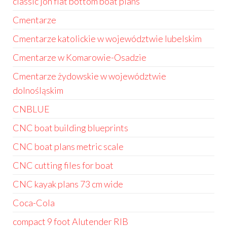
classic jon flat bottom boat plans
Cmentarze
Cmentarze katolickie w województwie lubelskim
Cmentarze w Komarowie-Osadzie
Cmentarze żydowskie w województwie
dolnośląskim
CNBLUE
CNC boat building blueprints
CNC boat plans metric scale
CNC cutting files for boat
CNC kayak plans 73 cm wide
Coca-Cola
compact 9 foot Alutender RIB