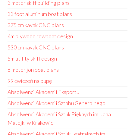
3 meter skiff building plans
33 foot aluminum boat plans
375 cm kayak CNC plans
4m plywood rowboat design
530 cm kayak CNC plans
5m utility skiff design
6 meter jon boat plans
99 ćwiczeń na pupę
Absolwenci Akademii Eksportu
Absolwenci Akademii Sztabu Generalnego
Absolwenci Akademii Sztuk Pięknych im. Jana
Matejki w Krakowie
Absolwenci Akademii Sztuk Teatralnych im.