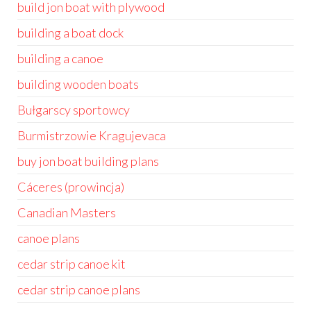
build jon boat with plywood
building a boat dock
building a canoe
building wooden boats
Bułgarscy sportowcy
Burmistrzowie Kragujevaca
buy jon boat building plans
Cáceres (prowincja)
Canadian Masters
canoe plans
cedar strip canoe kit
cedar strip canoe plans