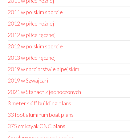
2011 w piłce nożnej
2011 w polskim sporcie
2012 w piłce nożnej
2012 w piłce ręcznej
2012 w polskim sporcie
2013 w piłce ręcznej
2019 w narciarstwie alpejskim
2019 w Szwajcarii
2021 w Stanach Zjednoczonych
3 meter skiff building plans
33 foot aluminum boat plans
375 cm kayak CNC plans
4m plywood rowboat design