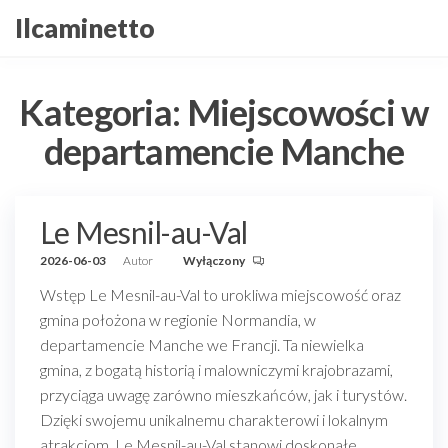
Przejdź
Ilcaminetto
do
treści
Kategoria:
Miejscowości w
departamencie Manche
Le Mesnil-au-Val
2026-06-03
Autor
Wyłączony
Wstęp Le Mesnil-au-Val to urokliwa miejscowość oraz
gmina położona w regionie Normandia, w
departamencie Manche we Francji. Ta niewielka
gmina, z bogatą historią i malowniczymi krajobrazami,
przyciąga uwagę zarówno mieszkańców, jak i turystów.
Dzięki swojemu unikalnemu charakterowi i lokalnym
atrakcjom, Le Mesnil-au-Val stanowi doskonałe