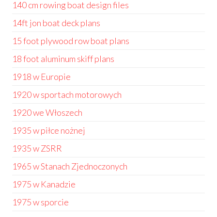
140 cm rowing boat design files
14ft jon boat deck plans
15 foot plywood row boat plans
18 foot aluminum skiff plans
1918 w Europie
1920 w sportach motorowych
1920 we Włoszech
1935 w piłce nożnej
1935 w ZSRR
1965 w Stanach Zjednoczonych
1975 w Kanadzie
1975 w sporcie