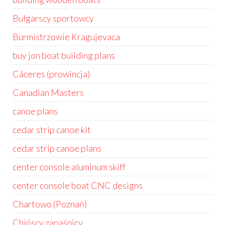
Bułgarscy sportowcy
Burmistrzowie Kragujevaca
buy jon boat building plans
Cáceres (prowincja)
Canadian Masters
canoe plans
cedar strip canoe kit
cedar strip canoe plans
center console aluminum skiff
center console boat CNC designs
Chartowo (Poznań)
Chińscy zapaśnicy