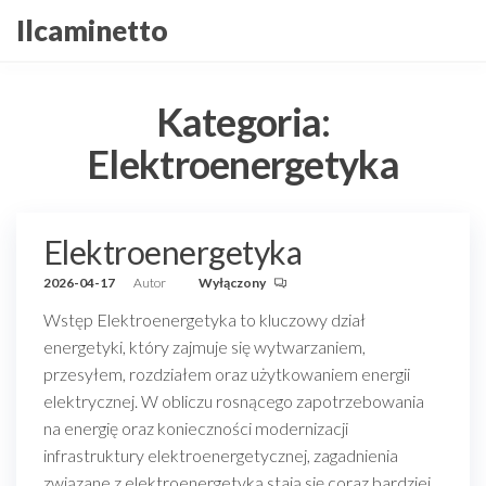
Przejdź
Ilcaminetto
do
treści
Kategoria:
Elektroenergetyka
Elektroenergetyka
2026-04-17
Autor
Wyłączony
Wstęp Elektroenergetyka to kluczowy dział
energetyki, który zajmuje się wytwarzaniem,
przesyłem, rozdziałem oraz użytkowaniem energii
elektrycznej. W obliczu rosnącego zapotrzebowania
na energię oraz konieczności modernizacji
infrastruktury elektroenergetycznej, zagadnienia
związane z elektroenergetyką stają się coraz bardziej