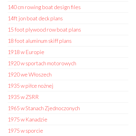
140 cm rowing boat design files
14ft jon boat deck plans
15 foot plywood row boat plans
18 foot aluminum skiff plans
1918 w Europie
1920 w sportach motorowych
1920 we Włoszech
1935 w piłce nożnej
1935 w ZSRR
1965 w Stanach Zjednoczonych
1975 w Kanadzie
1975 w sporcie