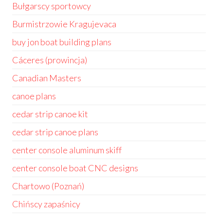
Bułgarscy sportowcy
Burmistrzowie Kragujevaca
buy jon boat building plans
Cáceres (prowincja)
Canadian Masters
canoe plans
cedar strip canoe kit
cedar strip canoe plans
center console aluminum skiff
center console boat CNC designs
Chartowo (Poznań)
Chińscy zapaśnicy