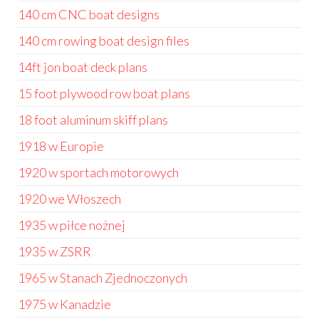
140 cm CNC boat designs
140 cm rowing boat design files
14ft jon boat deck plans
15 foot plywood row boat plans
18 foot aluminum skiff plans
1918 w Europie
1920 w sportach motorowych
1920 we Włoszech
1935 w piłce nożnej
1935 w ZSRR
1965 w Stanach Zjednoczonych
1975 w Kanadzie