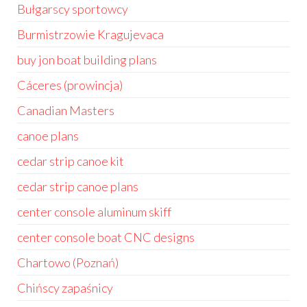
Bułgarscy sportowcy
Burmistrzowie Kragujevaca
buy jon boat building plans
Cáceres (prowincja)
Canadian Masters
canoe plans
cedar strip canoe kit
cedar strip canoe plans
center console aluminum skiff
center console boat CNC designs
Chartowo (Poznań)
Chińscy zapaśnicy