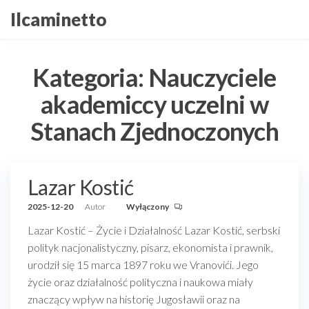
Przejdź
Ilcaminetto
do
treści
Kategoria:
Nauczyciele
akademiccy uczelni w
Stanach Zjednoczonych
Lazar Kostić
2025-12-20
Autor
Wyłączony
Lazar Kostić – Życie i Działalność Lazar Kostić, serbski
polityk nacjonalistyczny, pisarz, ekonomista i prawnik,
urodził się 15 marca 1897 roku we Vranovići. Jego
życie oraz działalność polityczna i naukowa miały
znaczący wpływ na historię Jugosławii oraz na