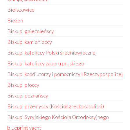
Bielszowice
Bieżeń
Biskupi gnieźnieńscy
Biskupi kamienieccy
Biskupi katoliccy Polski średniowiecznej
Biskupi katoliccy zaboru pruskiego
Biskupi koadiutorzy i pomocniczy I Rzeczypospolitej
Biskupi płoccy
Biskupi poznańscy
Biskupi przemyscy (Kościół greckokatolicki)
Biskupi Syryjskiego Kościoła Ortodoksyjnego
blueprint yacht