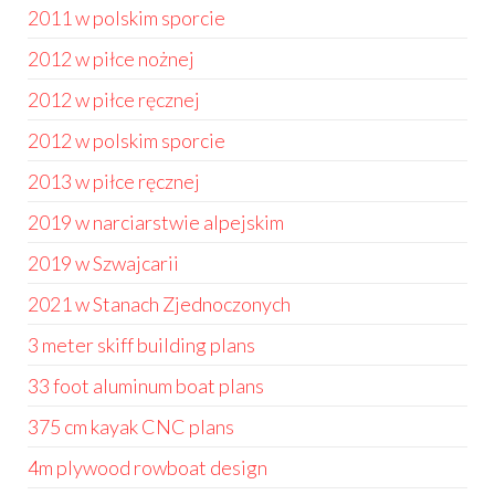
2011 w polskim sporcie
2012 w piłce nożnej
2012 w piłce ręcznej
2012 w polskim sporcie
2013 w piłce ręcznej
2019 w narciarstwie alpejskim
2019 w Szwajcarii
2021 w Stanach Zjednoczonych
3 meter skiff building plans
33 foot aluminum boat plans
375 cm kayak CNC plans
4m plywood rowboat design