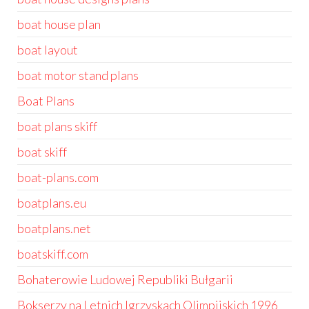
boat house plan
boat layout
boat motor stand plans
Boat Plans
boat plans skiff
boat skiff
boat-plans.com
boatplans.eu
boatplans.net
boatskiff.com
Bohaterowie Ludowej Republiki Bułgarii
Bokserzy na Letnich Igrzyskach Olimpijskich 1996