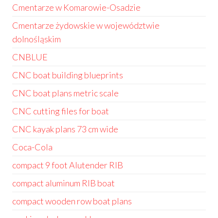
Cmentarze w Komarowie-Osadzie
Cmentarze żydowskie w województwie
dolnośląskim
CNBLUE
CNC boat building blueprints
CNC boat plans metric scale
CNC cutting files for boat
CNC kayak plans 73 cm wide
Coca-Cola
compact 9 foot Alutender RIB
compact aluminum RIB boat
compact wooden row boat plans