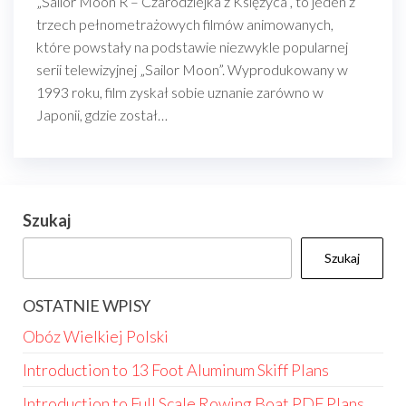
„Sailor Moon R – Czarodziejka z Księżyca”, to jeden z
trzech pełnometrażowych filmów animowanych,
które powstały na podstawie niezwykle popularnej
serii telewizyjnej „Sailor Moon”. Wyprodukowany w
1993 roku, film zyskał sobie uznanie zarówno w
Japonii, gdzie został…
Szukaj
Szukaj
OSTATNIE WPISY
Obóz Wielkiej Polski
Introduction to 13 Foot Aluminum Skiff Plans
Introduction to Full Scale Rowing Boat PDF Plans