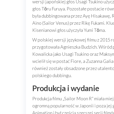
wersji japońskiej głos Usagi Tsukino uży
głos Tōru Furuya. Pozostałe postacie równ
była dubbingowana przez Ayę Hisakawę, R
Aino (Sailor Venus) przez Rikę Fukami. Kl
Kisenianowi głos użyczyła Yumi Tōma.
W polskiej wersji językowej filmu z 2015 
przygotowała Agnieszka Budzich. Wśród p
Kowalicka jako Usagi Tsukino oraz Maksy
wcielił się w postać Fiore, a Zuzanna Gal
również zostały obsadzone przez utalento
polskiego dubbingu.
Produkcja i wydanie
Produkcja filmu „Sailor Moon R” miała miej
ogromną popularność w Japonii i poza jej 
Animation i był częścią szerszej serii fil