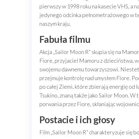
pierwszy w 1998 roku na kasecie VHS, a n
jedynego odcinka pełnometrażowego w tele
naszym kraju.
Fabuła filmu
Akcja „Sailor Moon R” skupia się na Mamor
Fiore, przyjaciel Mamoru z dzieciństwa, w
swojemu dawnemu towarzyszowi. Niestety, t
przejmuje kontrolę nad umysłem Fiore. P
po całej Ziemi, które zbierają energię od 
Tsukino, znaną także jako Sailor Moon. W 
porwania przez Fiore, skłaniając wojownicz
Postacie i ich głosy
Film „Sailor Moon R” charakteryzuje się 