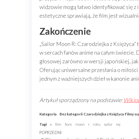
widzowie mogą łatwo identyfikować się z 
estetyczne sprawiają, że film jest wizualn
Zakończenie
„Sailor Moon R: Czarodziejka z Księżyca” t
w sercach fanów anime na całym świecie. D
głosowej zarówno w wersji japońskiej, jak 
Oferując uniwersalne przesłania o miłości 
jednym z ważniejszych dzieł w kanonie ani
Artykuł sporządzony na podstawie:
Wikipe
Kategoria
Bez kategorii
Czarodziejka z Księżyca
Filmy s
Tagi
a
film
fiore
moon
r
roku
sailor
się
Nawigacja
Poprzedni
POPRZEDNI