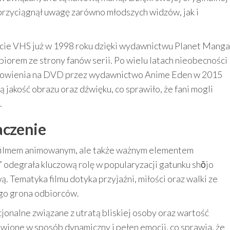
 przyciągnął uwagę zarówno młodszych widzów, jak i
ecie VHS już w 1998 roku dzięki wydawnictwu Planet Manga
iorem ze strony fanów serii. Po wielu latach nieobecności
wznowienia na DVD przez wydawnictwo Anime Eden w 2015
jakość obrazu oraz dźwięku, co sprawiło, że fani mogli
.
aczenie
o filmem animowanym, ale także ważnym elementem
n” odegrała kluczową rolę w popularyzacji gatunku shōjo
. Tematyka filmu dotyka przyjaźni, miłości oraz walki ze
ego grona odbiorców.
onalne związane z utratą bliskiej osoby oraz wartość
tawione w sposób dynamiczny i pełen emocji, co sprawia, że