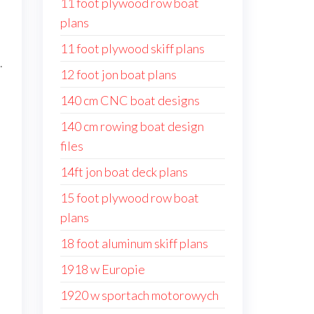
11 foot plywood row boat
plans
11 foot plywood skiff plans
.
12 foot jon boat plans
140 cm CNC boat designs
140 cm rowing boat design
files
14ft jon boat deck plans
15 foot plywood row boat
plans
18 foot aluminum skiff plans
1918 w Europie
1920 w sportach motorowych