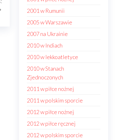
:
wpis
2001 w Rumunii
2005 w Warszawie
2007 na Ukrainie
2010 w Indiach
2010 w lekkoatletyce
2010 w Stanach
Zjednoczonych
2011 w piłce nożnej
2011 w polskim sporcie
2012 w piłce nożnej
2012 w piłce ręcznej
2012 w polskim sporcie