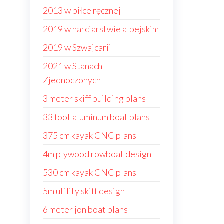
2013 w piłce ręcznej
2019 w narciarstwie alpejskim
2019 w Szwajcarii
2021 w Stanach
Zjednoczonych
3 meter skiff building plans
33 foot aluminum boat plans
375 cm kayak CNC plans
4m plywood rowboat design
530 cm kayak CNC plans
5m utility skiff design
6 meter jon boat plans