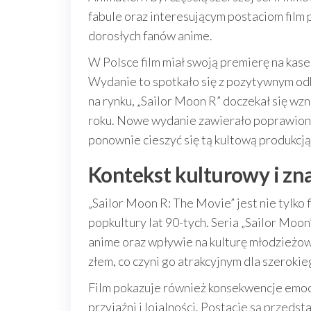
fabule oraz interesującym postaciom film
dorosłych fanów anime.
W Polsce film miał swoją premierę na kas
Wydanie to spotkało się z pozytywnym odb
na rynku, „Sailor Moon R” doczekał się 
roku. Nowe wydanie zawierało poprawioną 
ponownie cieszyć się tą kultową produkcją
Kontekst kulturowy i zn
„Sailor Moon R: The Movie” jest nie tylk
popkultury lat 90-tych. Seria „Sailor Moo
anime oraz wpływie na kulturę młodzieżową
złem, co czyni go atrakcyjnym dla szeroki
Film pokazuje również konsekwencje emocj
przyjaźni i lojalności. Postacie są przeds