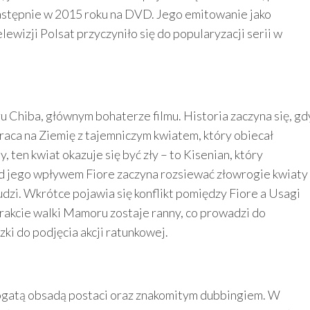
astępnie w 2015 roku na DVD. Jego emitowanie jako
wizji Polsat przyczyniło się do popularyzacji serii w
u Chiba, głównym bohaterze filmu. Historia zaczyna się, gd
raca na Ziemię z tajemniczym kwiatem, który obiecał
en kwiat okazuje się być zły – to Kisenian, który
od jego wpływem Fiore zaczyna rozsiewać złowrogie kwiaty
ludzi. Wkrótce pojawia się konflikt pomiędzy Fiore a Usagi
trakcie walki Mamoru zostaje ranny, co prowadzi do
ki do podjęcia akcji ratunkowej.
bogatą obsadą postaci oraz znakomitym dubbingiem. W