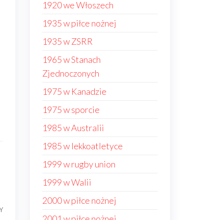
1920 we Włoszech
1935 w piłce nożnej
1935 w ZSRR
1965 w Stanach
Zjednoczonych
1975 w Kanadzie
1975 w sporcie
1985 w Australii
1985 w lekkoatletyce
1999 w rugby union
1999 w Walii
2000 w piłce nożnej
Y
Następny
2001 w piłce nożnej