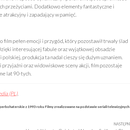
ich przeżyciami. Dodatkowo elementy fantastyczne i
ie atrakcyjny i zapadający w pamięć.
o film pełen emocji i przygód, który pozostawił trwały ślad
zięki interesującej fabule oraz wyjątkowej obsadzie
i polskiej, produkcja ta nadal cieszy się dużym uznaniem.
i przyjaźni oraz widowiskowe sceny akcji, film pozostaje
me lat 90-tych.
dia (PL)
.
uperbohaterskie z 1993 roku
Filmy zrealizowane na podstawie seriali telewizyjnych
NASTĘPN