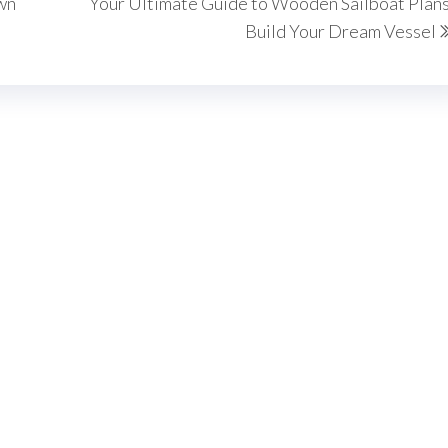
Own
Your Ultimate Guide to Wooden Sailboat Plans
Build Your Dream Vessel