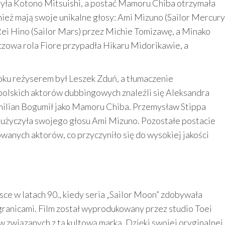
czyła Kotono Mitsuishi, a postać Mamoru Chiba otrzymała
ież mają swoje unikalne głosy: Ami Mizuno (Sailor Mercury
ei Hino (Sailor Mars) przez Michie Tomizawę, a Minako
uczowa rola Fiore przypadła Hikaru Midorikawie, a
roku reżyserem był Leszek Zduń, a tłumaczenie
olskich aktorów dubbingowych znaleźli się Aleksandra
milian Bogumił jako Mamoru Chiba. Przemysław Stippa
ia użyczyła swojego głosu Ami Mizuno. Pozostałe postacie
wanych aktorów, co przyczyniło się do wysokiej jakości
sce w latach 90., kiedy seria „Sailor Moon” zdobywała
granicami. Film został wyprodukowany przez studio Toei
mów związanych z tą kultową marką. Dzięki swojej oryginalnej