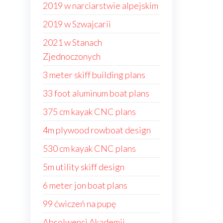
2019 w narciarstwie alpejskim
2019 w Szwajcarii
2021 w Stanach
Zjednoczonych
3 meter skiff building plans
33 foot aluminum boat plans
375 cm kayak CNC plans
4m plywood rowboat design
530 cm kayak CNC plans
5m utility skiff design
6 meter jon boat plans
99 ćwiczeń na pupę
Absolwenci Akademii