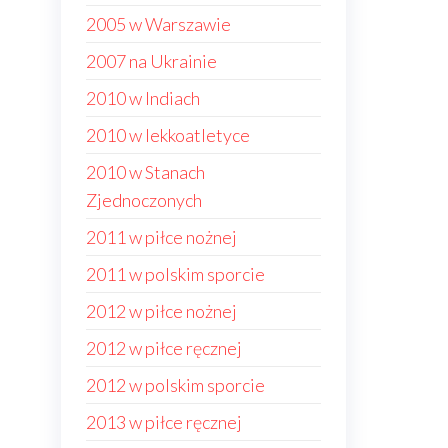
2005 w Warszawie
2007 na Ukrainie
2010 w Indiach
2010 w lekkoatletyce
2010 w Stanach
Zjednoczonych
2011 w piłce nożnej
2011 w polskim sporcie
2012 w piłce nożnej
2012 w piłce ręcznej
2012 w polskim sporcie
2013 w piłce ręcznej