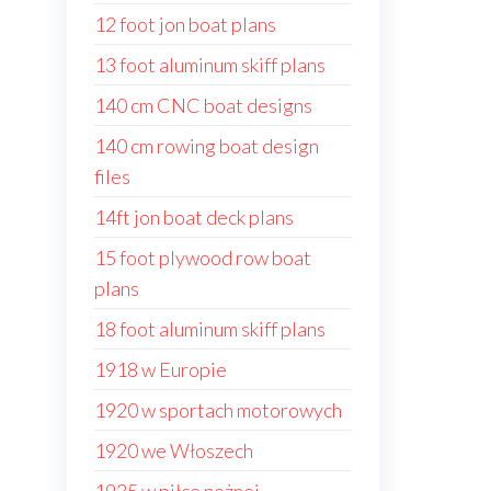
12 foot jon boat plans
13 foot aluminum skiff plans
140 cm CNC boat designs
140 cm rowing boat design
files
14ft jon boat deck plans
15 foot plywood row boat
plans
18 foot aluminum skiff plans
1918 w Europie
1920 w sportach motorowych
1920 we Włoszech