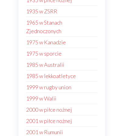
1935 w piłce nożnej
1935 w ZSRR
1965 w Stanach
Zjednoczonych
1975 w Kanadzie
1975 w sporcie
1985 w Australii
1985 w lekkoatletyce
1999 w rugby union
1999 w Walii
2000 w piłce nożnej
2001 w piłce nożnej
2001 w Rumunii