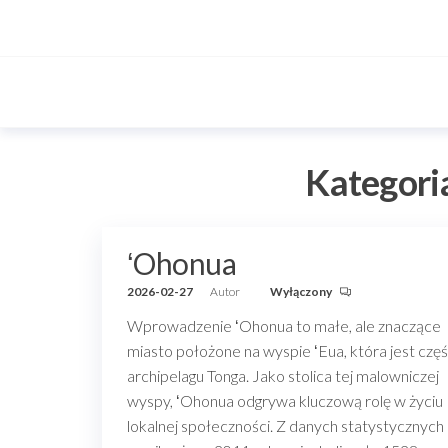
Przejdź
do
treści
Kategori
ʻOhonua
2026-02-27
Autor
Wyłączony
Wprowadzenie ʻOhonua to małe, ale znaczące
miasto położone na wyspie ʻEua, która jest częś
archipelagu Tonga. Jako stolica tej malowniczej
wyspy, ʻOhonua odgrywa kluczową rolę w życiu
lokalnej społeczności. Z danych statystycznych