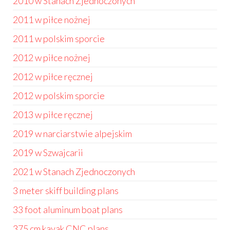
2010 w Stanach Zjednoczonych
2011 w piłce nożnej
2011 w polskim sporcie
2012 w piłce nożnej
2012 w piłce ręcznej
2012 w polskim sporcie
2013 w piłce ręcznej
2019 w narciarstwie alpejskim
2019 w Szwajcarii
2021 w Stanach Zjednoczonych
3 meter skiff building plans
33 foot aluminum boat plans
375 cm kayak CNC plans