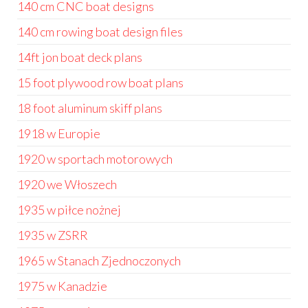
140 cm CNC boat designs
140 cm rowing boat design files
14ft jon boat deck plans
15 foot plywood row boat plans
18 foot aluminum skiff plans
1918 w Europie
1920 w sportach motorowych
1920 we Włoszech
1935 w piłce nożnej
1935 w ZSRR
1965 w Stanach Zjednoczonych
1975 w Kanadzie