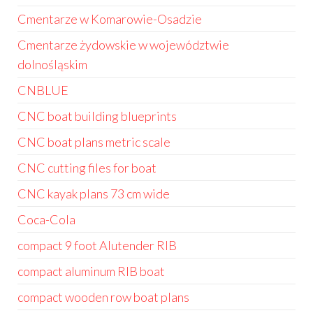
Cmentarze w Komarowie-Osadzie
Cmentarze żydowskie w województwie
dolnośląskim
CNBLUE
CNC boat building blueprints
CNC boat plans metric scale
CNC cutting files for boat
CNC kayak plans 73 cm wide
Coca-Cola
compact 9 foot Alutender RIB
compact aluminum RIB boat
compact wooden row boat plans