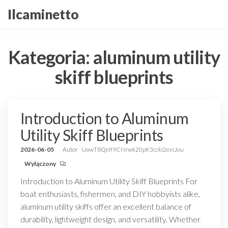
Przejdź
Ilcaminetto
do
treści
Kategoria:
aluminum utility
skiff blueprints
Introduction to Aluminum
Utility Skiff Blueprints
2026-06-05
Autor
UawT8QeIf9CNrwk20pK3ccki2exUou
Wyłączony
Introduction to Aluminum Utility Skiff Blueprints For
boat enthusiasts, fishermen, and DIY hobbyists alike,
aluminum utility skiffs offer an excellent balance of
durability, lightweight design, and versatility. Whether