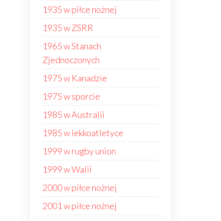
1935 w piłce nożnej
1935 w ZSRR
1965 w Stanach
Zjednoczonych
1975 w Kanadzie
1975 w sporcie
1985 w Australii
1985 w lekkoatletyce
1999 w rugby union
1999 w Walii
2000 w piłce nożnej
2001 w piłce nożnej