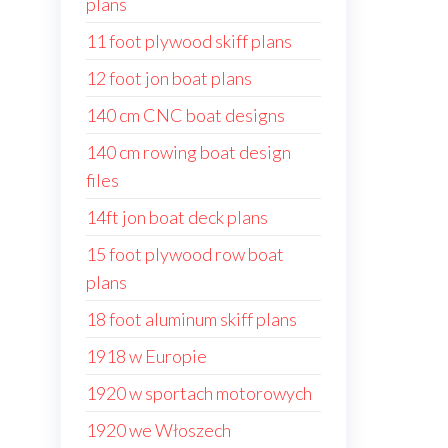
plans
11 foot plywood skiff plans
12 foot jon boat plans
140 cm CNC boat designs
140 cm rowing boat design
files
14ft jon boat deck plans
15 foot plywood row boat
plans
18 foot aluminum skiff plans
1918 w Europie
1920 w sportach motorowych
1920 we Włoszech