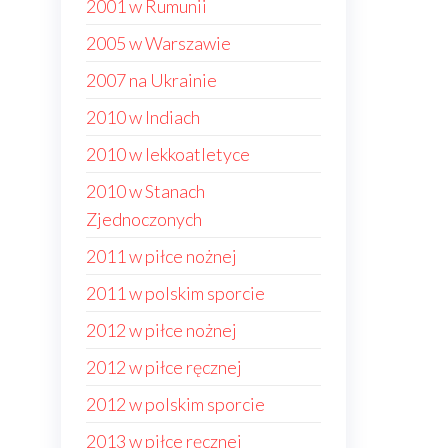
2001 w Rumunii
2005 w Warszawie
2007 na Ukrainie
2010 w Indiach
2010 w lekkoatletyce
2010 w Stanach
Zjednoczonych
2011 w piłce nożnej
2011 w polskim sporcie
2012 w piłce nożnej
2012 w piłce ręcznej
2012 w polskim sporcie
2013 w piłce ręcznej