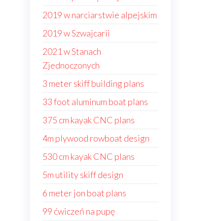
2019 w narciarstwie alpejskim
2019 w Szwajcarii
2021 w Stanach
Zjednoczonych
3 meter skiff building plans
33 foot aluminum boat plans
375 cm kayak CNC plans
4m plywood rowboat design
530 cm kayak CNC plans
5m utility skiff design
6 meter jon boat plans
99 ćwiczeń na pupę