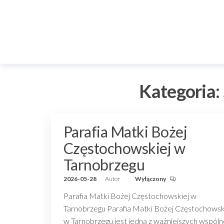
Przejdź
do
treści
Kategoria:
Parafia Matki Bożej
Częstochowskiej w
Tarnobrzegu
2026-05-28
Autor
Wyłączony
Parafia Matki Bożej Częstochowskiej w
Tarnobrzegu Parafia Matki Bożej Częstochowsk
w Tarnobrzegu jest jedną z ważniejszych wspóln