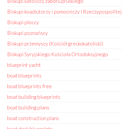
Biskupi katoliccy zaboru pruskiego
Biskupi koadiutorzy i pomocniczy I Rzeczypospolitej
Biskupi płoccy
Biskupi poznańscy
Biskupi przemyscy (Kościół greckokatolicki)
Biskupi Syryjskiego Kościoła Ortodoksyjnego
blueprint yacht
boat blueprints
boat blueprints free
boat building blueprints
boat building plans
boat construction plans
boat dock blueprints