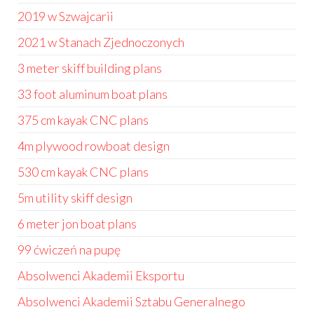
2019 w Szwajcarii
2021 w Stanach Zjednoczonych
3 meter skiff building plans
33 foot aluminum boat plans
375 cm kayak CNC plans
4m plywood rowboat design
530 cm kayak CNC plans
5m utility skiff design
6 meter jon boat plans
99 ćwiczeń na pupę
Absolwenci Akademii Eksportu
Absolwenci Akademii Sztabu Generalnego