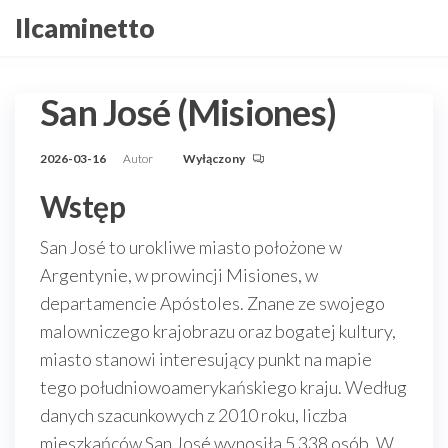
Przejdź
Ilcaminetto
do
treści
San José (Misiones)
2026-03-16
Autor
Wyłączony
Wstęp
San José to urokliwe miasto położone w
Argentynie, w prowincji Misiones, w
departamencie Apóstoles. Znane ze swojego
malowniczego krajobrazu oraz bogatej kultury,
miasto stanowi interesujący punkt na mapie
tego południowoamerykańskiego kraju. Według
danych szacunkowych z 2010 roku, liczba
mieszkańców San José wynosiła 5 338 osób. W