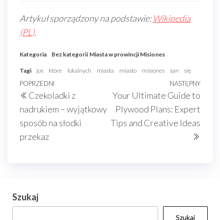
Artykuł sporządzony na podstawie:
Wikipedia
(PL)
.
Kategoria
Bez kategorii
Miasta w prowincji Misiones
Tagi
jos
które
lokalnych
miasta
miasto
misiones
san
się
Nawigacja
Poprzedni
POPRZEDNI
NASTĘPNY
Nast
Czekoladki z
Your Ultimate Guide to
wpisu
wpis
wpis
nadrukiem – wyjątkowy
Plywood Plans: Expert
sposób na słodki
Tips and Creative Ideas
przekaz
Szukaj
Szukaj