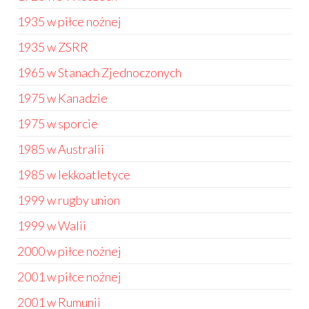
1935 w piłce nożnej
1935 w ZSRR
1965 w Stanach Zjednoczonych
1975 w Kanadzie
1975 w sporcie
1985 w Australii
1985 w lekkoatletyce
1999 w rugby union
1999 w Walii
2000 w piłce nożnej
2001 w piłce nożnej
2001 w Rumunii