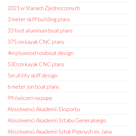
2021 w Stanach Zjednoczonych
3 meter skiff building plans
33 foot aluminum boat plans
375 cm kayak CNC plans
4m plywood rowboat design
530 cm kayak CNC plans
5m utility skiff design
6 meter jon boat plans
99 ćwiczeń na pupę
Absolwenci Akademii Eksportu
Absolwenci Akademii Sztabu Generalnego
Absolwenci Akademii Sztuk Pięknych im. Jana