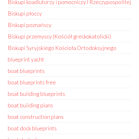
Biskupi koadiutorzy i pomocniczy I Rzeczypospolitej
Biskupi płoccy
Biskupi poznańscy
Biskupi przemyscy (Kościół greckokatolicki)
Biskupi Syryjskiego Kościoła Ortodoksyjnego
blueprint yacht
boat blueprints
boat blueprints free
boat building blueprints
boat building plans
boat construction plans
boat dock blueprints