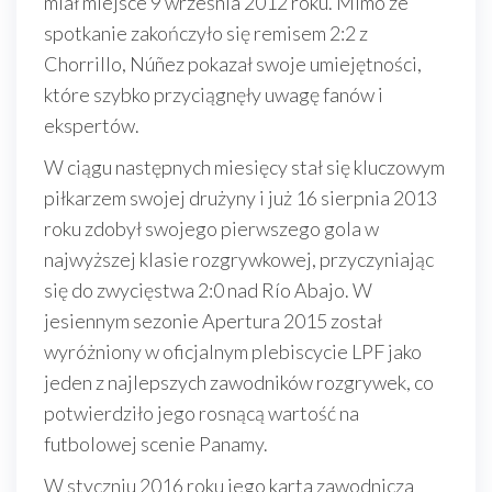
miał miejsce 9 września 2012 roku. Mimo że
spotkanie zakończyło się remisem 2:2 z
Chorrillo, Núñez pokazał swoje umiejętności,
które szybko przyciągnęły uwagę fanów i
ekspertów.
W ciągu następnych miesięcy stał się kluczowym
piłkarzem swojej drużyny i już 16 sierpnia 2013
roku zdobył swojego pierwszego gola w
najwyższej klasie rozgrywkowej, przyczyniając
się do zwycięstwa 2:0 nad Río Abajo. W
jesiennym sezonie Apertura 2015 został
wyróżniony w oficjalnym plebiscycie LPF jako
jeden z najlepszych zawodników rozgrywek, co
potwierdziło jego rosnącą wartość na
futbolowej scenie Panamy.
W styczniu 2016 roku jego karta zawodnicza