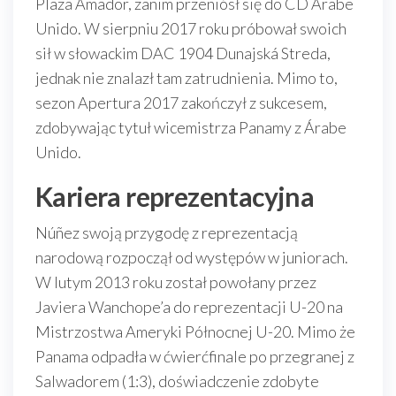
Plaza Amador, zanim przeniósł się do CD Árabe
Unido. W sierpniu 2017 roku próbował swoich
sił w słowackim DAC 1904 Dunajská Streda,
jednak nie znalazł tam zatrudnienia. Mimo to,
sezon Apertura 2017 zakończył z sukcesem,
zdobywając tytuł wicemistrza Panamy z Árabe
Unido.
Kariera reprezentacyjna
Núñez swoją przygodę z reprezentacją
narodową rozpoczął od występów w juniorach.
W lutym 2013 roku został powołany przez
Javiera Wanchope’a do reprezentacji U-20 na
Mistrzostwa Ameryki Północnej U-20. Mimo że
Panama odpadła w ćwierćfinale po przegranej z
Salwadorem (1:3), doświadczenie zdobyte