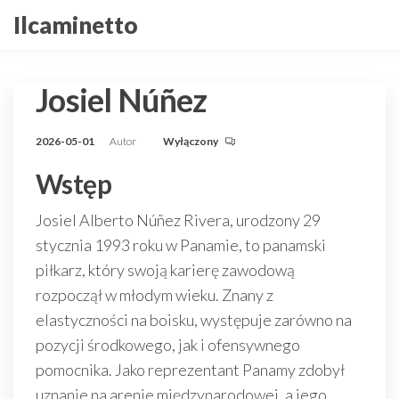
Przejdź
Ilcaminetto
do
treści
Josiel Núñez
2026-05-01
Autor
Wyłączony
Wstęp
Josiel Alberto Núñez Rivera, urodzony 29
stycznia 1993 roku w Panamie, to panamski
piłkarz, który swoją karierę zawodową
rozpoczął w młodym wieku. Znany z
elastyczności na boisku, występuje zarówno na
pozycji środkowego, jak i ofensywnego
pomocnika. Jako reprezentant Panamy zdobył
uznanie na arenie międzynarodowej, a jego