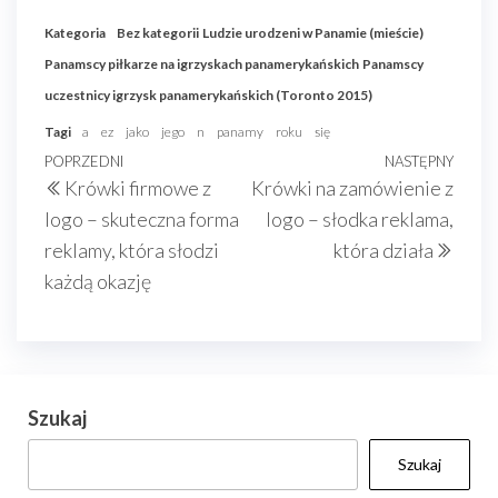
Kategoria
Bez kategorii
Ludzie urodzeni w Panamie (mieście)
Panamscy piłkarze na igrzyskach panamerykańskich
Panamscy
uczestnicy igrzysk panamerykańskich (Toronto 2015)
Tagi
a
ez
jako
jego
n
panamy
roku
się
Nawigacja
Poprzedni
POPRZEDNI
NASTĘPNY
Nast
Krówki firmowe z
Krówki na zamówienie z
wpisu
wpis
wpis
logo – skuteczna forma
logo – słodka reklama,
reklamy, która słodzi
która działa
każdą okazję
Szukaj
Szukaj