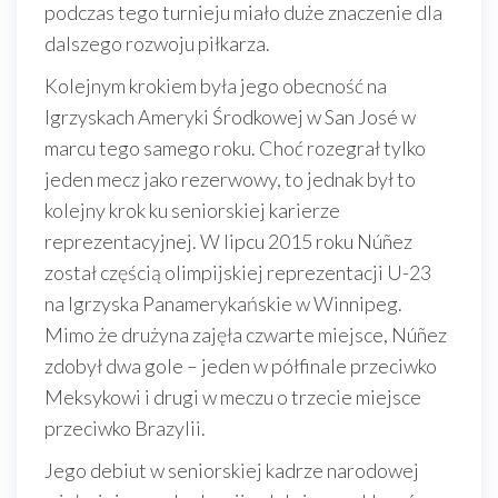
podczas tego turnieju miało duże znaczenie dla
dalszego rozwoju piłkarza.
Kolejnym krokiem była jego obecność na
Igrzyskach Ameryki Środkowej w San José w
marcu tego samego roku. Choć rozegrał tylko
jeden mecz jako rezerwowy, to jednak był to
kolejny krok ku seniorskiej karierze
reprezentacyjnej. W lipcu 2015 roku Núñez
został częścią olimpijskiej reprezentacji U-23
na Igrzyska Panamerykańskie w Winnipeg.
Mimo że drużyna zajęła czwarte miejsce, Núñez
zdobył dwa gole – jeden w półfinale przeciwko
Meksykowi i drugi w meczu o trzecie miejsce
przeciwko Brazylii.
Jego debiut w seniorskiej kadrze narodowej