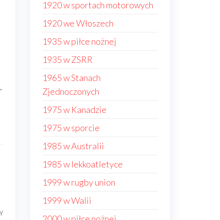
1920 w sportach motorowych
1920 we Włoszech
1935 w piłce nożnej
1935 w ZSRR
1965 w Stanach
,
Zjednoczonych
1975 w Kanadzie
1975 w sporcie
1985 w Australii
1985 w lekkoatletyce
1999 w rugby union
1999 w Walii
Y
Następny
2000 w piłce nożnej