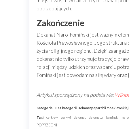
miejscowości. W ramach tych działań prom
potrzebujących.
Zakończenie
Dekanat Naro-Fomiński jest ważnym elem
Kościoła Prawosławnego. Jego struktura o
życia religijnego regionu. Dzięki zaanga
dekanat nie tylko utrzymuje tradycje pra
relacji międzyludzkich oraz wsparciu potr
Fomiński jest dowodem na siłę wiary oraz 
Artykuł sporządzony na podstawie:
Wikipe
Kategoria
Bez kategorii
Dekanaty eparchii moskiewskie
Tagi
cerkiew
cerkwi
dekanat
dekanatu
fomiński
naro
Nawigacja
Poprzedni
POPRZEDNI