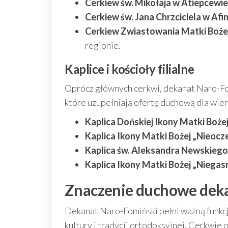
Cerkiew św. Mikołaja w Atiepcewie
Cerkiew św. Jana Chrzciciela w Afi
Cerkiew Zwiastowania Matki Bożej
regionie.
Kaplice i kościoły filialne
Oprócz głównych cerkwi, dekanat Naro-Fomi
które uzupełniają ofertę duchową dla wier
Kaplica Dońskiej Ikony Matki Boże
Kaplica Ikony Matki Bożej „Nieoc
Kaplica św. Aleksandra Newskiego
Kaplica Ikony Matki Bożej „Niegas
Znaczenie duchowe dek
Dekanat Naro-Fomiński pełni ważną funkcję
kultury i tradycji ortodoksyjnej. Cerkwie 