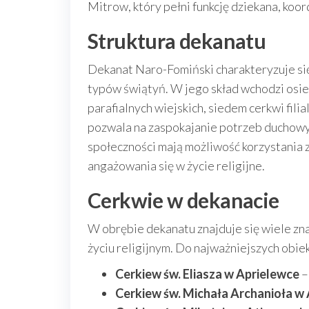
Mitrow, który pełni funkcję dziekana, koord
Struktura dekanatu
Dekanat Naro-Fomiński charakteryzuje się 
typów świątyń. W jego skład wchodzi osie
parafialnych wiejskich, siedem cerkwi fili
pozwala na zaspokajanie potrzeb duchowyc
społeczności mają możliwość korzystania
angażowania się w życie religijne.
Cerkwie w dekanacie
W obrębie dekanatu znajduje się wiele zn
życiu religijnym. Do najważniejszych obie
Cerkiew św. Eliasza w Aprielewce
–
Cerkiew św. Michała Archanioła w