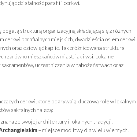
ynując działalność parafii i cerkwi.
bogatą strukturą organizacyjną składającą się z różnych
m cerkwi parafialnych miejskich, dwadzieścia osiem cerkwi
alnych oraz dziewięć kaplic. Tak zróżnicowana struktura
h zarówno mieszkańców miast, jak i wsi. Lokalne
 z sakramentów, uczestniczenia w nabożeństwach oraz
aczących cerkwi, które odgrywają kluczową rolę w lokalnym
któw sakralnych należą:
 znana ze swojej architektury i lokalnych tradycji.
 Archangielskim
– miejsce modlitwy dla wielu wiernych.