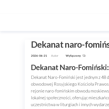
Przejdź
do
treści
Dekanat naro-fomiń
2026-06-21
Autor
Wyłączony
Dekanat Naro-Fomiński
Dekanat Naro-Fomiński jest jednym z 48 
obwodowej Rosyjskiego Kościoła Prawosł
rejonie naro-fomińskim obwodu moskiewsk
lokalnej społeczności, oferując mieszkań
uczestnictwa w liturgiach i innych wydarze