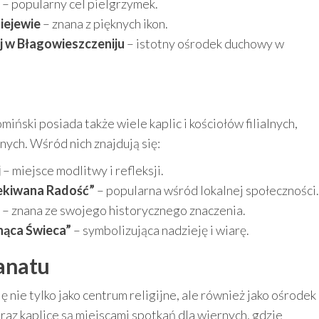
– popularny cel pielgrzymek.
niejewie
– znana z pięknych ikon.
 w Błagowieszczeniju
– istotny ośrodek duchowy w
ński posiada także wiele kaplic i kościołów filialnych,
nych. Wśród nich znajdują się:
j
– miejsce modlitwy i refleksji.
zekiwana Radość”
– popularna wśród lokalnej społeczności.
– znana ze swojego historycznego znaczenia.
nąca Świeca”
– symbolizująca nadzieję i wiarę.
anatu
 nie tylko jako centrum religijne, ale również jako ośrodek
oraz kaplice są miejscami spotkań dla wiernych, gdzie