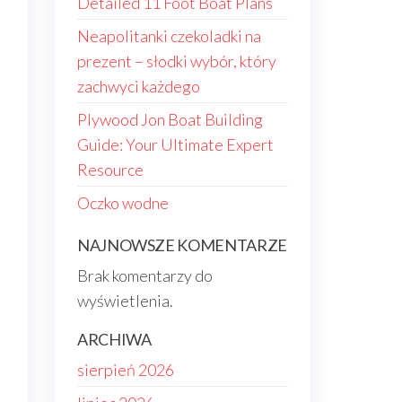
Detailed 11 Foot Boat Plans
Neapolitanki czekoladki na
prezent – słodki wybór, który
zachwyci każdego
Plywood Jon Boat Building
Guide: Your Ultimate Expert
Resource
Oczko wodne
NAJNOWSZE KOMENTARZE
Brak komentarzy do
wyświetlenia.
ARCHIWA
sierpień 2026