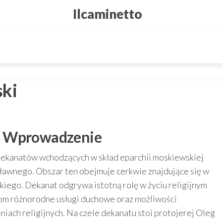
Ilcaminetto
ski
: Wprowadzenie
dekanatów wchodzących w skład eparchii moskiewskiej
awnego. Obszar ten obejmuje cerkwie znajdujące się w
iego. Dekanat odgrywa istotną rolę w życiu religijnym
com różnorodne usługi duchowe oraz możliwości
niach religijnych. Na czele dekanatu stoi protojerej Oleg