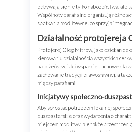
odbywają się nie tylko nabożeństwa, ale t
Wspólnoty parafialne organizują różne akty
spotkania modlitewne, co sprzyja integrac
Działalność protojereja
Protojerej Oleg Mitrow, jako dziekan de
kierowaniu działalnością wszystkich cerkw
nabożeństw, jak i wsparcie duchowe dla w
zachowanie tradycji prawosławnej, a takż
między parafiami.
Inicjatywy społeczno-duszpast
Aby sprostać potrzebom lokalnej społecz
duszpasterskie oraz wydarzenia o charakte
miejscem modlitwy, ale także przestrzeni