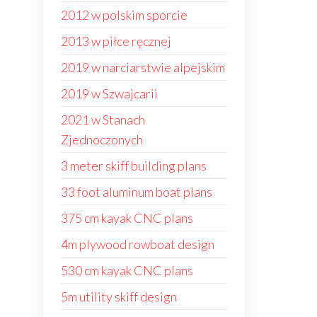
2012 w polskim sporcie
2013 w piłce ręcznej
2019 w narciarstwie alpejskim
2019 w Szwajcarii
2021 w Stanach
Zjednoczonych
3 meter skiff building plans
33 foot aluminum boat plans
375 cm kayak CNC plans
4m plywood rowboat design
530 cm kayak CNC plans
5m utility skiff design