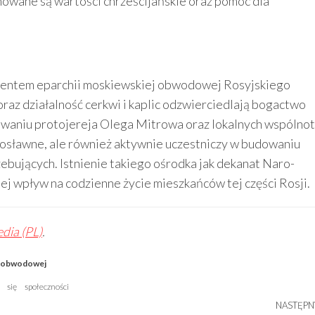
owane są wartości chrześcijańskie oraz pomoc dla
entem eparchii moskiewskiej obwodowej Rosyjskiego
raz działalność cerkwi i kaplic odzwierciedlają bogactwo
żowaniu protojereja Olega Mitrowa oraz lokalnych wspólnot
wosławne, ale również aktywnie uczestniczy w budowaniu
zebujących. Istnienie takiego ośrodka jak dekanat Naro-
jej wpływ na codzienne życie mieszkańców tej części Rosji.
dia (PL)
.
j obwodowej
się
społeczności
NASTĘPN