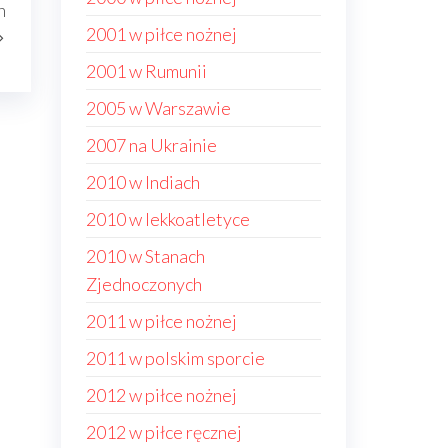
n
wpis
2001 w piłce nożnej
2001 w Rumunii
2005 w Warszawie
2007 na Ukrainie
2010 w Indiach
2010 w lekkoatletyce
2010 w Stanach
Zjednoczonych
2011 w piłce nożnej
2011 w polskim sporcie
2012 w piłce nożnej
2012 w piłce ręcznej