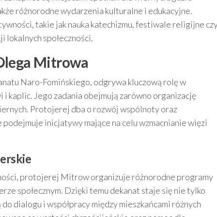
akże różnorodne wydarzenia kulturalne i edukacyjne.
wności, takie jak nauka katechizmu, festiwale religijne cz
ji lokalnych społeczności.
 Olega Mitrowa
kanatu Naro-Fomińskiego, odgrywa kluczową rolę w
i i kaplic. Jego zadania obejmują zarówno organizację
iernych. Protojerej dba o rozwój wspólnoty oraz
e podejmuje inicjatywy mające na celu wzmacnianie więzi
erskie
ności, protojerej Mitrow organizuje różnorodne programy
rze społecznym. Dzięki temu dekanat staje się nie tylko
ą do dialogu i współpracy między mieszkańcami różnych