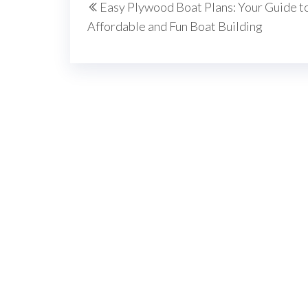
Easy Plywood Boat Plans: Your Guide t
wpisu
wpis
Affordable and Fun Boat Building