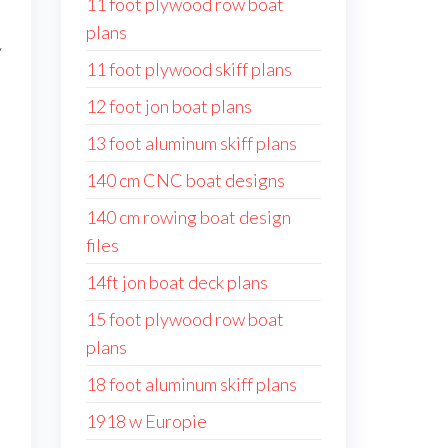
11 foot plywood row boat
plans
y
11 foot plywood skiff plans
12 foot jon boat plans
13 foot aluminum skiff plans
140 cm CNC boat designs
140 cm rowing boat design
files
14ft jon boat deck plans
15 foot plywood row boat
plans
18 foot aluminum skiff plans
1918 w Europie