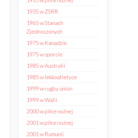
1935 w piłce nożnej
1935 w ZSRR
1965 w Stanach
Zjednoczonych
1975 w Kanadzie
1975 w sporcie
1985 w Australii
1985 w lekkoatletyce
1999 w rugby union
1999 w Walii
2000 w piłce nożnej
2001 w piłce nożnej
2001 w Rumunii