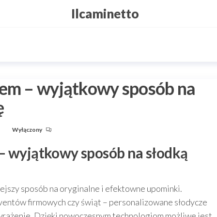
Ilcaminetto
iem – wyjątkowy sposób na
ę
u
Wyłączony
– wyjątkowy sposób na słodką
iejszy sposób na oryginalne i efektowne upominki.
 eventów firmowych czy świąt – personalizowane słodycze
 wrażenie. Dzięki nowoczesnym technologiom możliwe jest