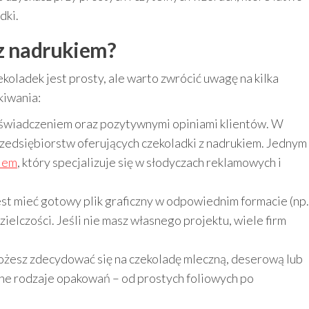
dki.
 z nadrukiem?
oladek jest prosty, ale warto zwrócić uwagę na kilka
kiwania:
oświadczeniem oraz pozytywnymi opiniami klientów. W
zedsiębiorstw oferujących czekoladki z nadrukiem. Jednym
kiem
, który specjalizuje się w słodyczach reklamowych i
st mieć gotowy plik graficzny w odpowiednim formacie (np.
elczości. Jeśli nie masz własnego projektu, wiele firm
żesz zdecydować się na czekoladę mleczną, deserową lub
óżne rodzaje opakowań – od prostych foliowych po