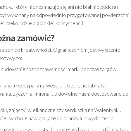
uku, który nie rozmazuje się ani nie blaknie podczas
 był wykonany na odpowiednio przygotowanej powierzchni
nej czekoladzie o gładkiej konsystencji.
ożna zamówić?
strzeń do kreatywności. Ograniczeniem jest wyłącznie
motywy to:
 budowanie rozpoznawalności marki podczas targów,
.
rafia młodej pary na weselu lub zdjęcie jubilata.
ania, życzenia, imiona lub dowolne hasła dostosowane do
dki, zajączki wielkanocne czy serduszka na Walentynki.
cje, symbole nawiązujące do branży lub wydarzenia.
 uzyskasz przy prostych i czytelnych wzorach, które łatwo