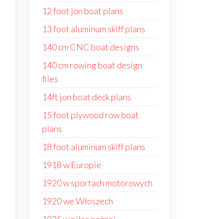
12 foot jon boat plans
13 foot aluminum skiff plans
140 cm CNC boat designs
140 cm rowing boat design
files
14ft jon boat deck plans
15 foot plywood row boat
plans
18 foot aluminum skiff plans
1918 w Europie
1920 w sportach motorowych
1920 we Włoszech