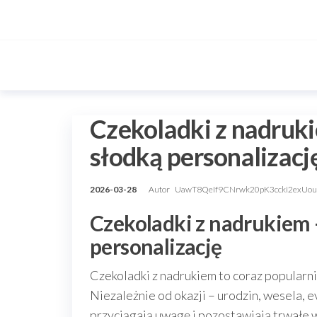
Przejdź
do
treści
Czekoladki z nadruk
słodką personalizacj
2026-03-28
Autor
UawT8QeIf9CNrwk20pK3ccki2exUo
Czekoladki z nadrukiem 
personalizację
Czekoladki z nadrukiem to coraz popularn
Niezależnie od okazji – urodzin, wesela,
przyciągają uwagę i pozostawiają trwałe