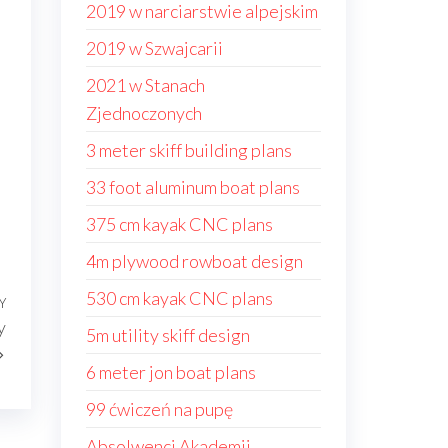
2019 w narciarstwie alpejskim
2019 w Szwajcarii
2021 w Stanach
Zjednoczonych
3 meter skiff building plans
33 foot aluminum boat plans
375 cm kayak CNC plans
4m plywood rowboat design
530 cm kayak CNC plans
Y
Następny
y
wpis
5m utility skiff design
6 meter jon boat plans
99 ćwiczeń na pupę
Absolwenci Akademii