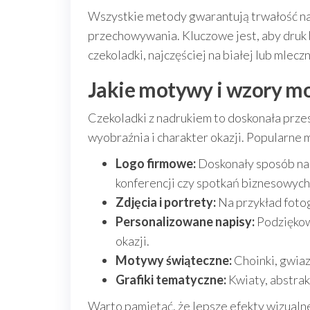
Wszystkie metody gwarantują trwałość nadr
przechowywania. Kluczowe jest, aby druk
czekoladki, najczęściej na białej lub mlecz
Jakie motywy i wzory m
Czekoladki z nadrukiem to doskonała prze
wyobraźnia i charakter okazji. Popularne 
Logo firmowe:
Doskonały sposób na
konferencji czy spotkań biznesowych
Zdjęcia i portrety:
Na przykład fotog
Personalizowane napisy:
Podziękow
okazji.
Motywy świąteczne:
Choinki, gwiaz
Grafiki tematyczne:
Kwiaty, abstrak
Warto pamiętać, że lepsze efekty wizualne