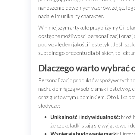
nanoszenie dowolnych wzorów, zdjęć, log
nadaje im unikalny charakter.
W niniejszym artykule przybliżymy Ci, dla
dostępne możliwości personalizacji oraz j
pod względem jakości i estetyki. Jeśli szu
subtelnego prezentu dla bliskich, to lekt
Dlaczego warto wybrać c
Personalizacja produktów spożywczych to t
nadrukiem łączą w sobie smak i estetykę,
oraz gustownym upominkiem. Oto kilka po
słodycze:
Unikalność i indywidualność:
Możliw
że czekoladki stają się wyjątkowe i 
Wspierają budowanie marki:
Firmy 