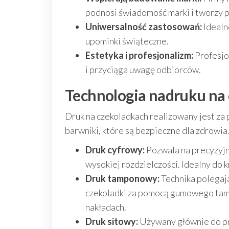
podnosi świadomość marki i tworzy 
Uniwersalność zastosowań:
Idealn
upominki świąteczne.
Estetyka i profesjonalizm:
Profesjo
i przyciąga uwagę odbiorców.
Technologia nadruku na c
Druk na czekoladkach realizowany jest z
barwniki, które są bezpieczne dla zdrowia
Druk cyfrowy:
Pozwala na precyzyjn
wysokiej rozdzielczości. Idealny do 
Druk tamponowy:
Technika polegają
czekoladki za pomocą gumowego tamp
nakładach.
Druk sitowy:
Używany głównie do pro