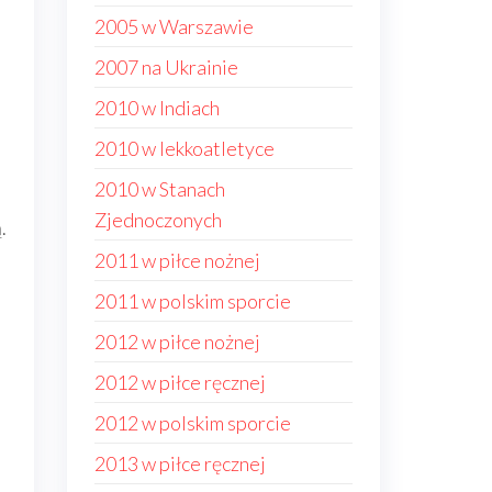
2005 w Warszawie
2007 na Ukrainie
2010 w Indiach
2010 w lekkoatletyce
2010 w Stanach
Zjednoczonych
.
2011 w piłce nożnej
2011 w polskim sporcie
2012 w piłce nożnej
2012 w piłce ręcznej
2012 w polskim sporcie
2013 w piłce ręcznej