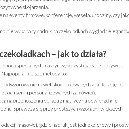
pozytywne skojarzenia.
e na eventy firmowe, konferencje, wesela, urodziny, czy jak
nalnie wykonany nadruk na czekoladkach wygląda eleganck
zekoladkach – jak to działa?
a pomocą specjalnych maszyn wykorzystujących spożywcze
. Najpopularniejsze metody to:
e odwzorowanie nawet skomplikowanych grafik i zdjęć o
krótkich serii i personalizowanych zamówień.
ca na przenoszeniu obrazu z matrycy na powierzchnię
onu. Sprawdza się przy prostszych wzorach i większych
dukcji masowej, gdzie nadruk jest jednokolorowy i prosty