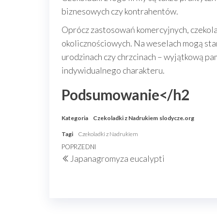
biznesowych czy kontrahentów.
Oprócz zastosowań komercyjnych, czekolad
okolicznościowych. Na weselach mogą stan
urodzinach czy chrzcinach – wyjątkową pa
indywidualnego charakteru.
Podsumowanie</h2
Kategoria
Czekoladki z Nadrukiem
slodycze.org
Tagi
Czekoladki z Nadrukiem
Nawigacja
Poprzedni
POPRZEDNI
Japanagromyza eucalypti
wpisu
wpis