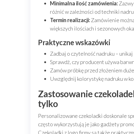
Minimalna ilość zamówienia:
Zazwyc
różnić w zależności od techniki nadru
Termin realizacji:
Zamówienie można z
większych ilościach i sezonowych oka
Praktyczne wskazówki
Zadbaj o czytelność nadruku – unikaj
Sprawdź, czy producent używa barwn
Zamów próbkę przed złożeniem dużeg
Uwzględnij kolorystykę nadruku w ko
Zastosowanie czekoladek
tylko
Personalizowane czekoladki doskonale spr
często wykorzystują je jako gadżety promo
Czekoladki z logo firmy są także praktyc