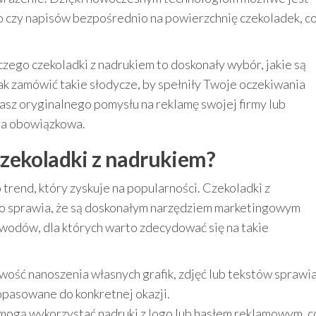
o czy napisów bezpośrednio na powierzchnię czekoladek, c
czego czekoladki z nadrukiem to doskonały wybór, jakie są
ak zamówić takie słodycze, by spełniły Twoje oczekiwania
kasz oryginalnego pomysłu na reklamę swojej firmy lub
ura obowiązkowa.
zekoladki z nadrukiem?
rend, który zyskuje na popularności. Czekoladki z
 co sprawia, że są doskonałym narzędziem marketingowym
wodów, dla których warto zdecydować się na takie
ość nanoszenia własnych grafik, zdjęć lub tekstów sprawia
dopasowane do konkretnej okazji.
mogą wykorzystać nadruki z logo lub hasłem reklamowym, c