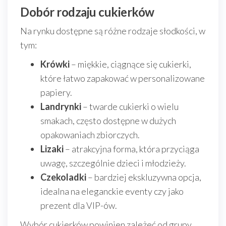
Dobór rodzaju cukierków
Na rynku dostępne są różne rodzaje słodkości, w
tym:
Krówki
– miękkie, ciągnące się cukierki,
które łatwo zapakować w personalizowane
papiery.
Landrynki
– twarde cukierki o wielu
smakach, często dostępne w dużych
opakowaniach zbiorczych.
Lizaki
– atrakcyjna forma, która przyciąga
uwagę, szczególnie dzieci i młodzieży.
Czekoladki
– bardziej ekskluzywna opcja,
idealna na eleganckie eventy czy jako
prezent dla VIP-ów.
Wybór cukierków powinien zależeć od grupy