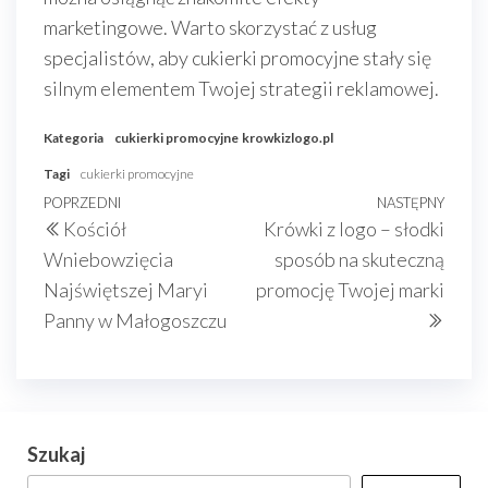
marketingowe. Warto skorzystać z usług
specjalistów, aby cukierki promocyjne stały się
silnym elementem Twojej strategii reklamowej.
Kategoria
cukierki promocyjne
krowkizlogo.pl
Tagi
cukierki promocyjne
Nawigacja
Poprzedni
POPRZEDNI
NASTĘPNY
Nast
Kościół
Krówki z logo – słodki
wpisu
wpis
wpis
Wniebowzięcia
sposób na skuteczną
Najświętszej Maryi
promocję Twojej marki
Panny w Małogoszczu
Szukaj