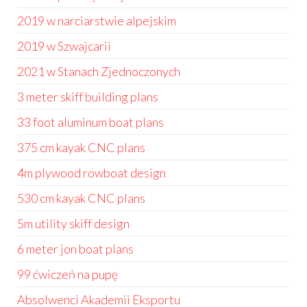
2019 w narciarstwie alpejskim
2019 w Szwajcarii
2021 w Stanach Zjednoczonych
3 meter skiff building plans
33 foot aluminum boat plans
375 cm kayak CNC plans
4m plywood rowboat design
530 cm kayak CNC plans
5m utility skiff design
6 meter jon boat plans
99 ćwiczeń na pupę
Absolwenci Akademii Eksportu