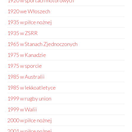
1920 w sportach motorowych
1920 we Włoszech
1935 w piłce nożnej
1935 w ZSRR
1965 w Stanach Zjednoczonych
1975 w Kanadzie
1975 w sporcie
1985 w Australii
1985 w lekkoatletyce
1999 w rugby union
1999 w Walii
2000 w piłce nożnej
2001 w piłce nożnej