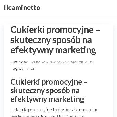
Przejdź
Ilcaminetto
do
treści
Cukierki promocyjne –
skuteczny sposób na
efektywny marketing
2025-12-07
Autor
UawT8QeIf9CNrwk20pK3ccki2exUou
Wyłączony
Cukierki promocyjne –
skuteczny sposób na
efektywny marketing
Cukierki promocyjne to doskonałe narzędzie
marketingowe, które od lat cieszy się