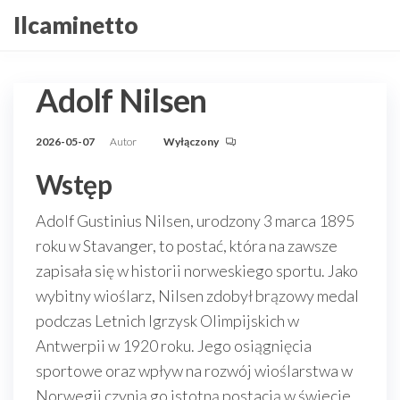
Przejdź
Ilcaminetto
do
treści
Adolf Nilsen
2026-05-07
Autor
Wyłączony
Wstęp
Adolf Gustinius Nilsen, urodzony 3 marca 1895
roku w Stavanger, to postać, która na zawsze
zapisała się w historii norweskiego sportu. Jako
wybitny wioślarz, Nilsen zdobył brązowy medal
podczas Letnich Igrzysk Olimpijskich w
Antwerpii w 1920 roku. Jego osiągnięcia
sportowe oraz wpływ na rozwój wioślarstwa w
Norwegii czynią go istotną postacią w świecie