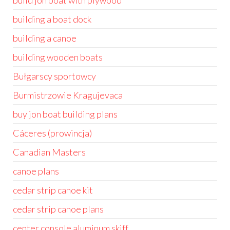
build jon boat with plywood
building a boat dock
building a canoe
building wooden boats
Bułgarscy sportowcy
Burmistrzowie Kragujevaca
buy jon boat building plans
Cáceres (prowincja)
Canadian Masters
canoe plans
cedar strip canoe kit
cedar strip canoe plans
center console aluminum skiff