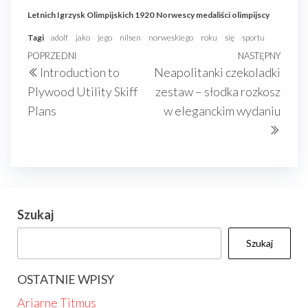
Letnich Igrzysk Olimpijskich 1920
Norwescy medaliści olimpijscy
Tagi
adolf
jako
jego
nilsen
norweskiego
roku
się
sportu
Nawigacja
Poprzedni
POPRZEDNI
NASTĘPNY
Nast
Introduction to
Neapolitanki czekoladki
wpisu
wpis
wpis
Plywood Utility Skiff
zestaw – słodka rozkosz
Plans
w eleganckim wydaniu
Szukaj
Szukaj
OSTATNIE WPISY
Ariarne Titmus