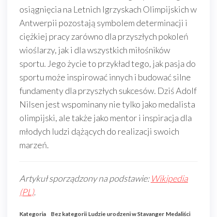
osiągnięcia na Letnich Igrzyskach Olimpijskich w
Antwerpii pozostają symbolem determinacji i
ciężkiej pracy zarówno dla przyszłych pokoleń
wioślarzy, jak i dla wszystkich miłośników
sportu. Jego życie to przykład tego, jak pasja do
sportu może inspirować innych i budować silne
fundamenty dla przyszłych sukcesów. Dziś Adolf
Nilsen jest wspominany nie tylko jako medalista
olimpijski, ale także jako mentor i inspiracja dla
młodych ludzi dążących do realizacji swoich
marzeń.
Artykuł sporządzony na podstawie:
Wikipedia
(PL)
.
Kategoria
Bez kategorii
Ludzie urodzeni w Stavanger
Medaliści