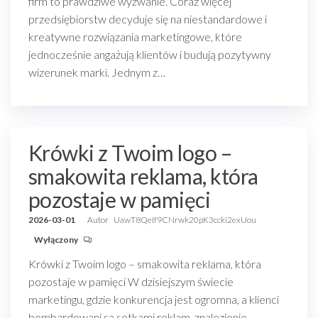
firm to prawdziwe wyzwanie. Coraz więcej
przedsiębiorstw decyduje się na niestandardowe i
kreatywne rozwiązania marketingowe, które
jednocześnie angażują klientów i budują pozytywny
wizerunek marki. Jednym z…
Krówki z Twoim logo –
smakowita reklama, która
pozostaje w pamięci
2026-03-01
Autor
UawT8QeIf9CNrwk20pK3ccki2exUou
Wyłączony
Krówki z Twoim logo – smakowita reklama, która
pozostaje w pamięci W dzisiejszym świecie
marketingu, gdzie konkurencja jest ogromna, a klienci
bombardowani są setkami reklam, znalezienie