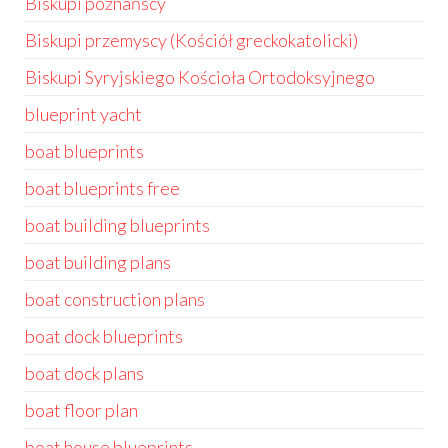
Biskupi poznańscy
Biskupi przemyscy (Kościół greckokatolicki)
Biskupi Syryjskiego Kościoła Ortodoksyjnego
blueprint yacht
boat blueprints
boat blueprints free
boat building blueprints
boat building plans
boat construction plans
boat dock blueprints
boat dock plans
boat floor plan
boat house blueprints