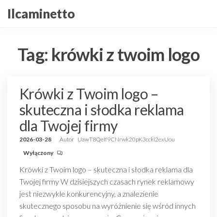
Przejdź
Ilcaminetto
do
treści
Tag:
krówki z twoim logo
Krówki z Twoim logo –
skuteczna i słodka reklama
dla Twojej firmy
2026-03-28
Autor
UawT8QeIf9CNrwk20pK3ccki2exUou
Wyłączony
Krówki z Twoim logo – skuteczna i słodka reklama dla
Twojej firmy W dzisiejszych czasach rynek reklamowy
jest niezwykle konkurencyjny, a znalezienie
skutecznego sposobu na wyróżnienie się wśród innych