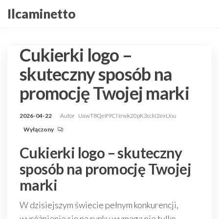
Przejdź
Ilcaminetto
do
treści
Cukierki logo –
skuteczny sposób na
promocję Twojej marki
2026-04-22
Autor
UawT8QeIf9CNrwk20pK3ccki2exUou
Wyłączony
Cukierki logo – skuteczny
sposób na promocję Twojej
marki
W dzisiejszym świecie pełnym konkurencji,
wyróżnienie się na rynku wymaga nie tylko