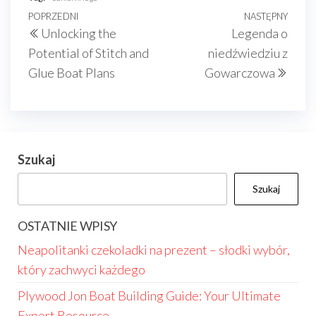
Nawigacja
Poprzedni
POPRZEDNI
NASTĘPNY
Nast
Unlocking the
Legenda o
wpisu
wpis
wpis
Potential of Stitch and
niedźwiedziu z
Glue Boat Plans
Gowarczowa
Szukaj
Szukaj
OSTATNIE WPISY
Neapolitanki czekoladki na prezent – słodki wybór,
który zachwyci każdego
Plywood Jon Boat Building Guide: Your Ultimate
Expert Resource