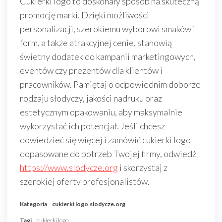
Cukierki logo to doskonały sposób na skuteczną
promocję marki. Dzięki możliwości
personalizacji, szerokiemu wyborowi smaków i
form, a także atrakcyjnej cenie, stanowią
świetny dodatek do kampanii marketingowych,
eventów czy prezentów dla klientów i
pracowników. Pamiętaj o odpowiednim doborze
rodzaju słodyczy, jakości nadruku oraz
estetycznym opakowaniu, aby maksymalnie
wykorzystać ich potencjał. Jeśli chcesz
dowiedzieć się więcej i zamówić cukierki logo
dopasowane do potrzeb Twojej firmy, odwiedź
https://www.slodycze.org
i skorzystaj z
szerokiej oferty profesjonalistów.
Kategoria
cukierki logo
slodycze.org
Tagi
cukierki logo