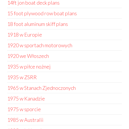
14ft jon boat deck plans
15 foot plywood row boat plans
18 foot aluminum skiff plans
1918 w Europie
1920 w sportach motorowych
1920 we Włoszech
1935 w piłce nożnej
1935 w ZSRR
1965 w Stanach Zjednoczonych
1975 w Kanadzie
1975 w sporcie
1985 w Australii