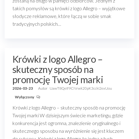
zostaną na długo w pamięci odbiorców. Jednym z
takich pomysłów są krówki z logo Allegro – wyjątkowe
słodycze reklamowe, które łączą w sobie smak
tradycyjnych polskich…
Krówki z logo Allegro –
skuteczny sposób na
promocję Twojej marki
2026-03-23
Autor
UawT8QeIf9CNrwk20pK3ccki2exUou
Wyłączony
Krówki z logo Allegro – skuteczny sposób na promocję
Twojej marki W dzisiejszym świecie marketingu, gdzie
konkurencja jest ogromna, znalezienie oryginalnego i
skutecznego sposobu na wyróżnienie się jest kluczem
do sukcesu. Krówki z logo Allegro to jedna z tych