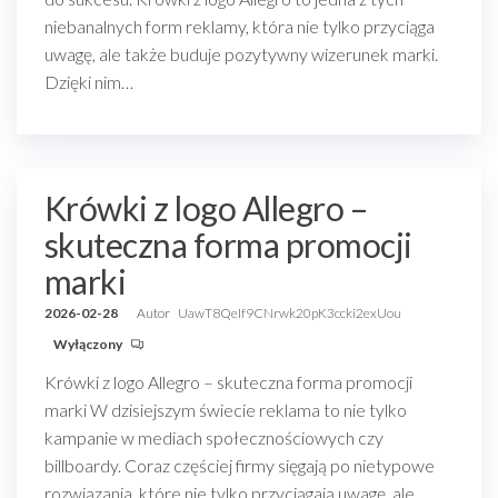
niebanalnych form reklamy, która nie tylko przyciąga
uwagę, ale także buduje pozytywny wizerunek marki.
Dzięki nim…
Krówki z logo Allegro –
skuteczna forma promocji
marki
2026-02-28
Autor
UawT8QeIf9CNrwk20pK3ccki2exUou
Wyłączony
Krówki z logo Allegro – skuteczna forma promocji
marki W dzisiejszym świecie reklama to nie tylko
kampanie w mediach społecznościowych czy
billboardy. Coraz częściej firmy sięgają po nietypowe
rozwiązania, które nie tylko przyciągają uwagę, ale