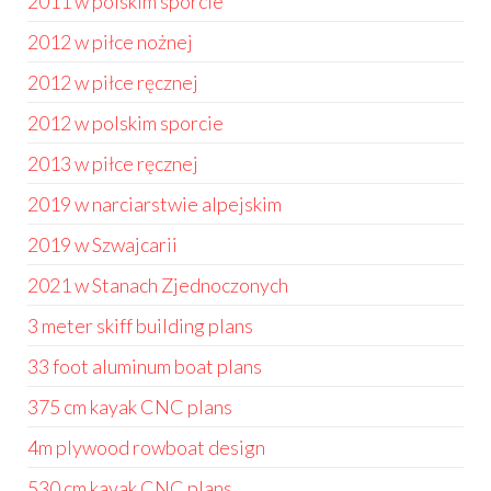
2011 w polskim sporcie
2012 w piłce nożnej
2012 w piłce ręcznej
2012 w polskim sporcie
2013 w piłce ręcznej
2019 w narciarstwie alpejskim
2019 w Szwajcarii
2021 w Stanach Zjednoczonych
3 meter skiff building plans
33 foot aluminum boat plans
375 cm kayak CNC plans
4m plywood rowboat design
530 cm kayak CNC plans