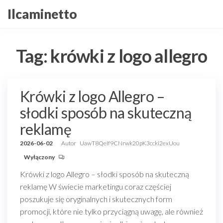
Przejdź
Ilcaminetto
do
treści
Tag:
krówki z logo allegro
Krówki z logo Allegro –
słodki sposób na skuteczną
reklamę
2026-06-02
Autor
UawT8QeIf9CNrwk20pK3ccki2exUou
Wyłączony
Krówki z logo Allegro – słodki sposób na skuteczną
reklamę W świecie marketingu coraz częściej
poszukuje się oryginalnych i skutecznych form
promocji, które nie tylko przyciągną uwagę, ale również