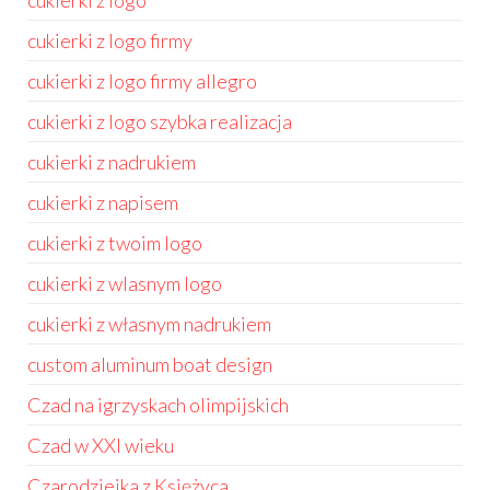
cukierki z logo
cukierki z logo firmy
cukierki z logo firmy allegro
cukierki z logo szybka realizacja
cukierki z nadrukiem
cukierki z napisem
cukierki z twoim logo
cukierki z wlasnym logo
cukierki z własnym nadrukiem
custom aluminum boat design
Czad na igrzyskach olimpijskich
Czad w XXI wieku
Czarodziejka z Księżyca