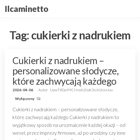
Przejdź
Ilcaminetto
do
treści
Tag:
cukierki z nadrukiem
Cukierki z nadrukiem –
personalizowane słodycze,
które zachwycają każdego
2026-04-06
Autor
UawT8QeIf9CNrwk20pK3ccki2exUou
Wyłączony
Cukierki z nadrukiem – personalizowane słodycze,
które zachwycają każdego Cukierki z nadrukiem to
wyjątkowy sposób na urozmaicenie każdej okazji – od
wesel, przez imprezy firmowe, aż po urodziny czy inne