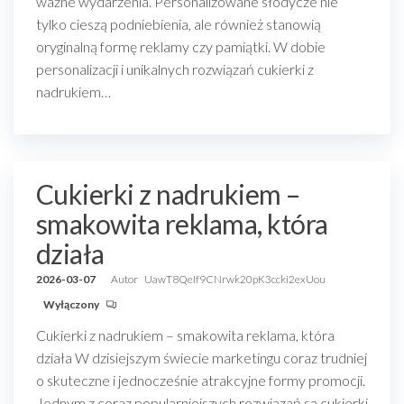
ważne wydarzenia. Personalizowane słodycze nie
tylko cieszą podniebienia, ale również stanowią
oryginalną formę reklamy czy pamiątki. W dobie
personalizacji i unikalnych rozwiązań cukierki z
nadrukiem…
Cukierki z nadrukiem –
smakowita reklama, która
działa
2026-03-07
Autor
UawT8QeIf9CNrwk20pK3ccki2exUou
Wyłączony
Cukierki z nadrukiem – smakowita reklama, która
działa W dzisiejszym świecie marketingu coraz trudniej
o skuteczne i jednocześnie atrakcyjne formy promocji.
Jednym z coraz popularniejszych rozwiązań są cukierki