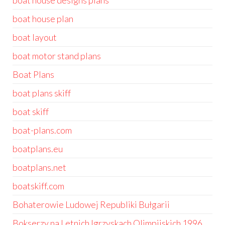
boat house designs plans
boat house plan
boat layout
boat motor stand plans
Boat Plans
boat plans skiff
boat skiff
boat-plans.com
boatplans.eu
boatplans.net
boatskiff.com
Bohaterowie Ludowej Republiki Bułgarii
Bokserzy na Letnich Igrzyskach Olimpijskich 1996