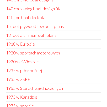
140 cm rowing boat design files
14ft jon boat deck plans
15 foot plywood row boat plans
18 foot aluminum skiff plans
1918 w Europie
1920 w sportach motorowych
1920 we Włoszech
1935 w piłce nożnej
1935 w ZSRR
1965 w Stanach Zjednoczonych
1975 w Kanadzie
1975 w sporcie