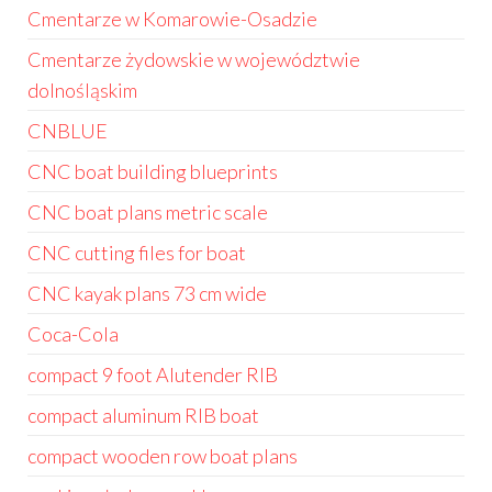
Cmentarze w Komarowie-Osadzie
Cmentarze żydowskie w województwie
dolnośląskim
CNBLUE
CNC boat building blueprints
CNC boat plans metric scale
CNC cutting files for boat
CNC kayak plans 73 cm wide
Coca-Cola
compact 9 foot Alutender RIB
compact aluminum RIB boat
compact wooden row boat plans