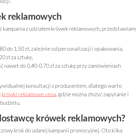
ocji.
ek reklamowych
ać kampania z udziałem krówek reklamowych, przedstawiam
80 do 1,50 zł, zależnie od personalizacji i opakowania,
0 zł za sztukę,
ć nawet do 0,40-0,70 zł za sztukę przy zamówieniach
widualnej konsultacji z producentem, dlatego warto
k
krówki reklamowe cena
, gdzie można złożyć zapytanie i
 budżetu.
 dostawcę krówek reklamowych?
owy krok do udanej kampanii promocyjnej. Oto kilka