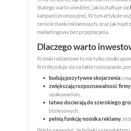
dlatego warto wiedzieć, jak kształtuje się
kampanii promocyjnej. W tym artykule wyja
cenie krówek reklamowych, oraz jak mądr
marketingowy bez przepłacania.
Dlaczego warto inwesto
Krówki reklamowe to nie tylko słodki upo
firm decyduje się na takie rozwiązanie, po
budują pozytywne skojarzenia
z ma
zwiększają rozpoznawalność firmy
opakowaniom,
łatwo docierają do szerokiego gr
biznesowych,
pełnią funkcję nośnika reklamy
, kt
Warto zauważyć, że krówki są produktem u