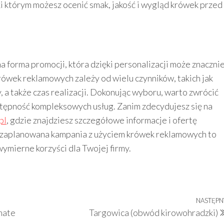
i którym możesz ocenić smak, jakość i wygląd krówek przed
a forma promocji, która dzięki personalizacji może znaczni
ówek reklamowych zależy od wielu czynników, takich jak
, a także czas realizacji. Dokonując wyboru, warto zwrócić
tępność kompleksowych usług. Zanim zdecydujesz się na
pl
, gdzie znajdziesz szczegółowe informacje i ofertę
zaplanowana kampania z użyciem krówek reklamowych to
wymierne korzyści dla Twojej firmy.
NASTĘPN
mate
Targowica (obwód kirowohradzki)