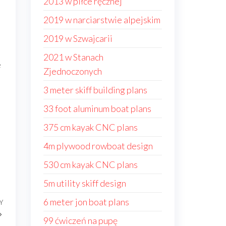
2013 w piłce ręcznej
2019 w narciarstwie alpejskim
2019 w Szwajcarii
2021 w Stanach
e
Zjednoczonych
3 meter skiff building plans
33 foot aluminum boat plans
375 cm kayak CNC plans
4m plywood rowboat design
530 cm kayak CNC plans
5m utility skiff design
6 meter jon boat plans
Y
Następny
wpis
99 ćwiczeń na pupę