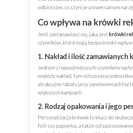
odbiorców, co czyni je uniwersalnym nar
Co wpływa na krówki r
Jeśli zastanawiasz się, jaka jest
krówki r
czynników, które mają bezpośredni wpływ 
1. Nakład i ilość zamawianych
Jednym z najważniejszych czynników wpływ
większy nakład, tym niższa cena jednostk
atrakcyjne rabaty przy zamówieniach hur
większych kampanii.
2. Rodzaj opakowania i jego pe
Personalizacja krówek to klucz do skutecz
folii czy papierka, a także od zastosowan