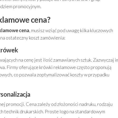
zędziem promocyjnym.
eklamowe cena?
eklamowe cena
, musisz wziąć pod uwagę kilka kluczowych
na ostateczny koszt zamówienia:
 krówek
ających na cenę jest ilość zamawianych sztuk. Zazwyczaj i
owa. Firmy oferujące krówki reklamowe często proponują
towych, co pozwala zoptymalizować koszty w przypadku
rsonalizacja
nej promocji. Cena zależy od złożoności nadruku, rodzaju
ych technik drukarskich. Proste logo na standardowym