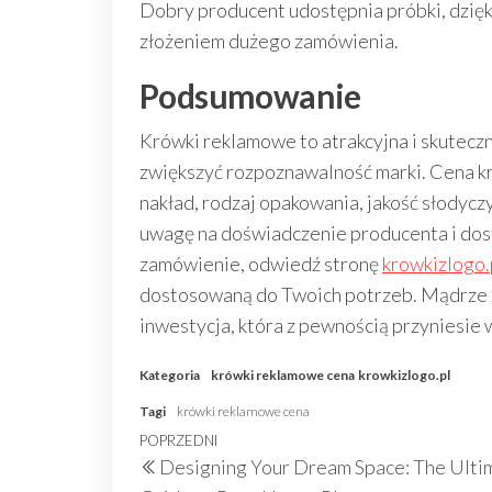
Dobry producent udostępnia próbki, dzięk
złożeniem dużego zamówienia.
Podsumowanie
Krówki reklamowe to atrakcyjna i skuteczn
zwiększyć rozpoznawalność marki. Cena kr
nakład, rodzaj opakowania, jakość słodyczy
uwagę na doświadczenie producenta i dos
zamówienie, odwiedź stronę
krowkizlogo.
dostosowaną do Twoich potrzeb. Mądrze 
inwestycja, która z pewnością przyniesie 
Kategoria
krówki reklamowe cena
krowkizlogo.pl
Tagi
krówki reklamowe cena
Nawigacja
Poprzedni
POPRZEDNI
Designing Your Dream Space: The Ulti
wpisu
wpis