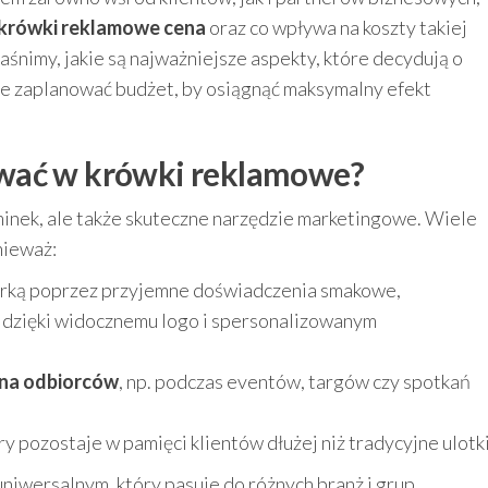
krówki reklamowe cena
oraz co wpływa na koszty takiej
śnimy, jakie są najważniejsze aspekty, które decydują o
ze zaplanować budżet, by osiągnąć maksymalny efekt
wać w krówki reklamowe?
minek, ale także skuteczne narzędzie marketingowe. Wiele
nieważ:
rką poprzez przyjemne doświadczenia smakowe,
dzięki widocznemu logo i spersonalizowanym
ona odbiorców
, np. podczas eventów, targów czy spotkań
óry pozostaje w pamięci klientów dłużej niż tradycyjne ulotki
niwersalnym, który pasuje do różnych branż i grup