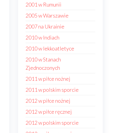
2001 w Rumunii
2005 w Warszawie
2007 na Ukrainie
2010 w Indiach
2010 w lekkoatletyce
2010 w Stanach
Zjednoczonych
2011 w piłce nożnej
2011 w polskim sporcie
2012 w piłce nożnej
2012 w piłce ręcznej
2012 w polskim sporcie