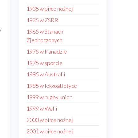
1935 w piłce nożnej
1935 w ZSRR
y
1965 w Stanach
Zjednoczonych
1975 w Kanadzie
1975 w sporcie
1985 w Australii
1985 w lekkoatletyce
1999 w rugby union
1999 w Walii
2000 w piłce nożnej
2001 w piłce nożnej