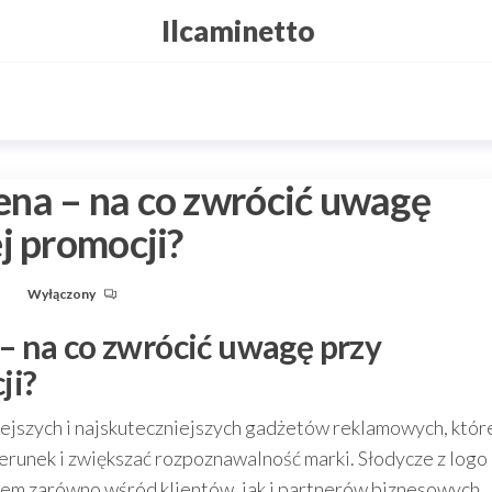
Ilcaminetto
na – na co zwrócić uwagę
j promocji?
u
Wyłączony
 na co zwrócić uwagę przy
ji?
ejszych i najskuteczniejszych gadżetów reklamowych, któr
unek i zwiększać rozpoznawalność marki. Słodycze z logo
em zarówno wśród klientów, jak i partnerów biznesowych,