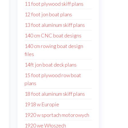
11 foot plywood skiff plans
12 foot jon boat plans
13 foot aluminum skiff plans
140 cm CNC boat designs
140 cm rowing boat design
files
14ft jon boat deck plans
15 foot plywood row boat
plans
18 foot aluminum skiff plans
1918 w Europie
1920 w sportach motorowych
1920 we Włoszech