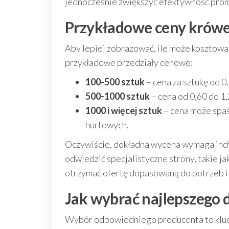
jednocześnie zwiększyć efektywność prom
Przykładowe ceny krów
Aby lepiej zobrazować, ile może kosztow
przykładowe przedziały cenowe:
100-500 sztuk
– cena za sztukę od 0,
500-1000 sztuk
– cena od 0,60 do 1,2
1000 i więcej sztuk
– cena może spaś
hurtowych.
Oczywiście, dokładna wycena wymaga indy
odwiedzić specjalistyczne strony, takie ja
otrzymać ofertę dopasowaną do potrzeb i
Jak wybrać najlepszego
Wybór odpowiedniego producenta to klucz