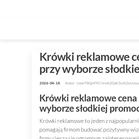
Przejdź
do
treści
Krówki reklamowe ce
przy wyborze słodkie
2026-04-18
Autor
UawT8QeIf9CNrwk20pK3ccki2exUo
Krówki reklamowe cena –
wyborze słodkiej promoc
Krówki reklamowe to jeden z najpopularni
pomagają firmom budować pozytywny wizer
firmy cieszą się ogromnym zainteresowani