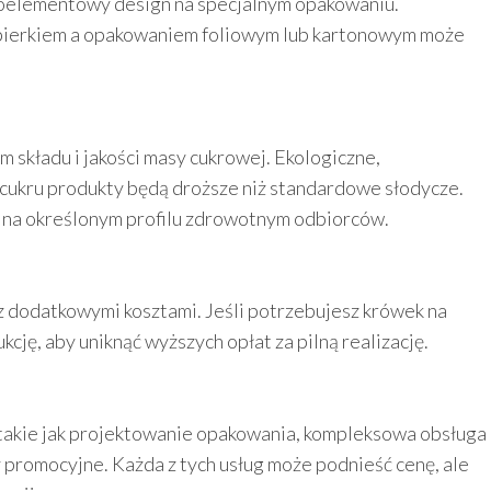
eloelementowy design na specjalnym opakowaniu.
pierkiem a opakowaniem foliowym lub kartonowym może
 składu i jakości masy cukrowej. Ekologiczne,
cukru produkty będą droższe niż standardowe słodycze.
Ci na określonym profilu zdrowotnym odbiorców.
 dodatkowymi kosztami. Jeśli potrzebujesz krówek na
cję, aby uniknąć wyższych opłat za pilną realizację.
 takie jak projektowanie opakowania, kompleksowa obsługa
promocyjne. Każda z tych usług może podnieść cenę, ale