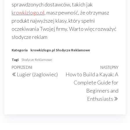
sprawdzonych dostawców, takich jak
krowkizlogo.pl
, masz pewność, że otrzymasz
produkt najwyższej klasy, który spełni
oczekiwania Twojej firmy. Warto więc rozważyć
słodycze reklam
Kategoria
krowkizlogo.pl
Słodycze Reklamowe
Tagi
Słodycze Reklamowe
Nawigacja
Poprzedni
POPRZEDNI
NASTĘPNY
Nast
Lugier (żaglowiec)
How to Build a Kayak: A
wpisu
wpis
wpis
Complete Guide for
Beginners and
Enthusiasts