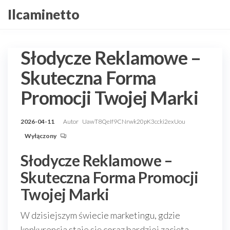
Przejdź
Ilcaminetto
do
treści
Słodycze Reklamowe –
Skuteczna Forma
Promocji Twojej Marki
2026-04-11
Autor
UawT8QeIf9CNrwk20pK3ccki2exUou
Wyłączony
Słodycze Reklamowe –
Skuteczna Forma Promocji
Twojej Marki
W dzisiejszym świecie marketingu, gdzie
konkurencja staje się coraz bardziej zacięta,