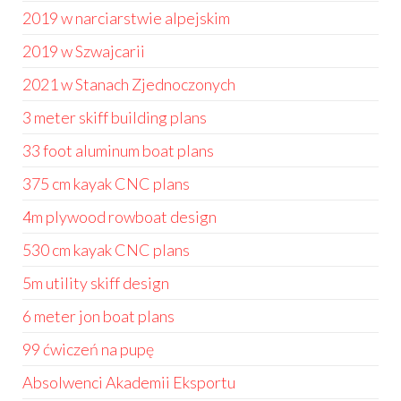
2019 w narciarstwie alpejskim
2019 w Szwajcarii
2021 w Stanach Zjednoczonych
3 meter skiff building plans
33 foot aluminum boat plans
375 cm kayak CNC plans
4m plywood rowboat design
530 cm kayak CNC plans
5m utility skiff design
6 meter jon boat plans
99 ćwiczeń na pupę
Absolwenci Akademii Eksportu