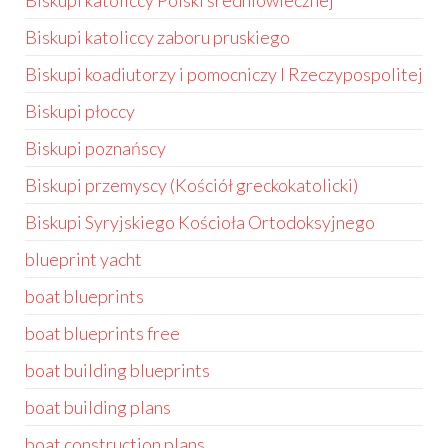
Biskupi katoliccy Polski średniowiecznej
Biskupi katoliccy zaboru pruskiego
Biskupi koadiutorzy i pomocniczy I Rzeczypospolitej
Biskupi płoccy
Biskupi poznańscy
Biskupi przemyscy (Kościół greckokatolicki)
Biskupi Syryjskiego Kościoła Ortodoksyjnego
blueprint yacht
boat blueprints
boat blueprints free
boat building blueprints
boat building plans
boat construction plans