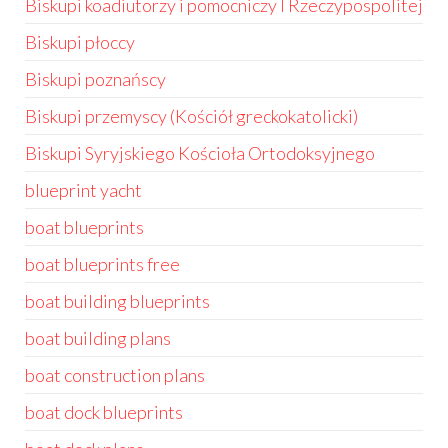
Biskupi koadiutorzy i pomocniczy I Rzeczypospolitej
Biskupi płoccy
Biskupi poznańscy
Biskupi przemyscy (Kościół greckokatolicki)
Biskupi Syryjskiego Kościoła Ortodoksyjnego
blueprint yacht
boat blueprints
boat blueprints free
boat building blueprints
boat building plans
boat construction plans
boat dock blueprints