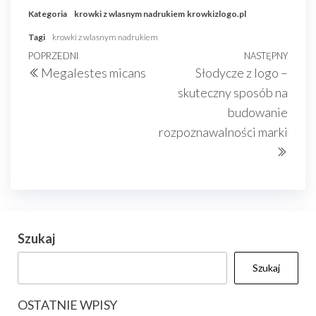
Kategoria
krowki z wlasnym nadrukiem
krowkizlogo.pl
Tagi
krowki z wlasnym nadrukiem
Nawigacja
Poprzedni
POPRZEDNI
NASTĘPNY
Nast
Megalestes micans
Słodycze z logo –
wpisu
wpis
wpis
skuteczny sposób na
budowanie
rozpoznawalności marki
Szukaj
Szukaj
OSTATNIE WPISY