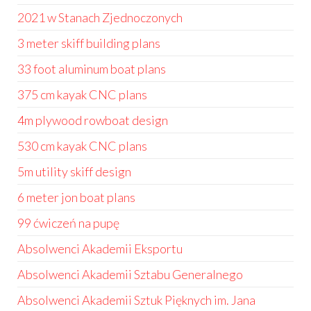
2021 w Stanach Zjednoczonych
3 meter skiff building plans
33 foot aluminum boat plans
375 cm kayak CNC plans
4m plywood rowboat design
530 cm kayak CNC plans
5m utility skiff design
6 meter jon boat plans
99 ćwiczeń na pupę
Absolwenci Akademii Eksportu
Absolwenci Akademii Sztabu Generalnego
Absolwenci Akademii Sztuk Pięknych im. Jana