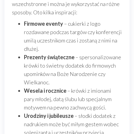
wszechstronne i można je wykorzystać na różne
sposoby. Oto kilka inspiracji:
Firmowe eventy
– cukierki z logo
rozdawane podczas targów czy konferencji
umilą uczestnikom czas i zostaną z nimi na
dłużej.
Prezenty świąteczne
– spersonalizowane
krówki to świetny dodatek do firmowych
upominków na Boże Narodzenie czy
Wielkanoc.
Wesela i rocznice
– krówki z imionami
pary młodej, datą ślubu lub specjalnym
motywem na pewno zachwycą gości.
Urodziny i jubileusze
– słodki dodatek z
nadrukiem może być miłym gestem wobec
solenizanta i uczestników przyjęcia.