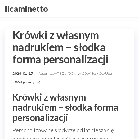
Przejdź
Ilcaminetto
do
treści
Krówki z własnym
nadrukiem – słodka
forma personalizacji
2026-01-17
Autor
UawT8QeIf9CNrwk20pK3ccki2exUou
Wyłączony
Krówki z własnym
nadrukiem – słodka forma
personalizacji
Personalizowane słodycze od lat cieszą się
niesłabnącą popularnością jako oryginalny i