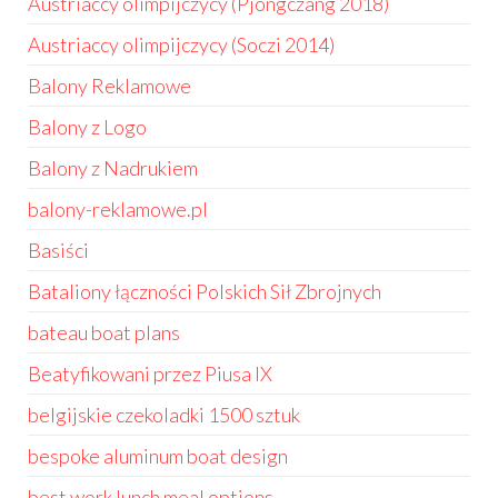
Austriaccy olimpijczycy (Pjongczang 2018)
Austriaccy olimpijczycy (Soczi 2014)
Balony Reklamowe
Balony z Logo
Balony z Nadrukiem
balony-reklamowe.pl
Basiści
Bataliony łączności Polskich Sił Zbrojnych
bateau boat plans
Beatyfikowani przez Piusa IX
belgijskie czekoladki 1500 sztuk
bespoke aluminum boat design
best work lunch meal options