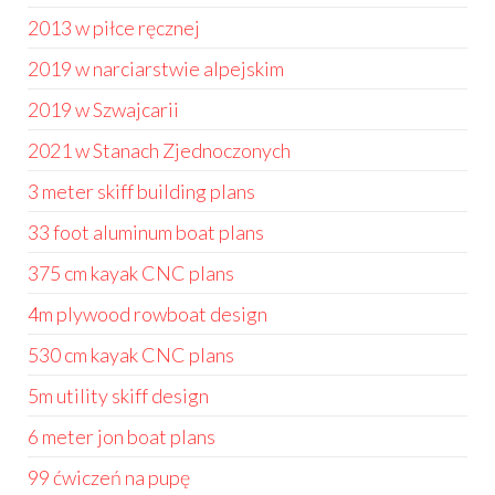
2013 w piłce ręcznej
2019 w narciarstwie alpejskim
2019 w Szwajcarii
2021 w Stanach Zjednoczonych
3 meter skiff building plans
33 foot aluminum boat plans
375 cm kayak CNC plans
4m plywood rowboat design
530 cm kayak CNC plans
5m utility skiff design
6 meter jon boat plans
99 ćwiczeń na pupę