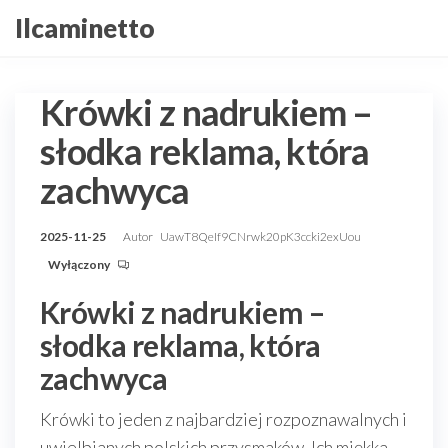
Przejdź
Ilcaminetto
do
treści
Krówki z nadrukiem –
słodka reklama, która
zachwyca
2025-11-25
Autor
UawT8QeIf9CNrwk20pK3ccki2exUou
Wyłączony
Krówki z nadrukiem –
słodka reklama, która
zachwyca
Krówki to jeden z najbardziej rozpoznawalnych i
uwielbianych polskich przysmaków. Ich miękka,