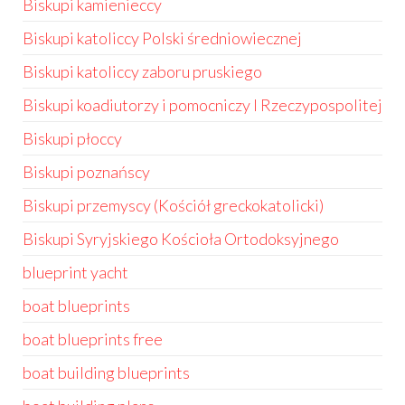
Biskupi kamienieccy
Biskupi katoliccy Polski średniowiecznej
Biskupi katoliccy zaboru pruskiego
Biskupi koadiutorzy i pomocniczy I Rzeczypospolitej
Biskupi płoccy
Biskupi poznańscy
Biskupi przemyscy (Kościół greckokatolicki)
Biskupi Syryjskiego Kościoła Ortodoksyjnego
blueprint yacht
boat blueprints
boat blueprints free
boat building blueprints