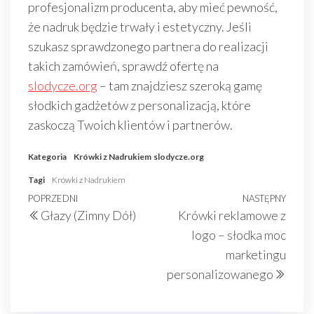
profesjonalizm producenta, aby mieć pewność,
że nadruk będzie trwały i estetyczny. Jeśli
szukasz sprawdzonego partnera do realizacji
takich zamówień, sprawdź ofertę na
slodycze.org
– tam znajdziesz szeroką gamę
słodkich gadżetów z personalizacją, które
zaskoczą Twoich klientów i partnerów.
Kategoria
Krówki z Nadrukiem
slodycze.org
Tagi
Krówki z Nadrukiem
Nawigacja
Poprzedni
POPRZEDNI
NASTĘPNY
Nast
Głazy (Zimny Dół)
Krówki reklamowe z
wpisu
wpis
wpis
logo – słodka moc
marketingu
personalizowanego