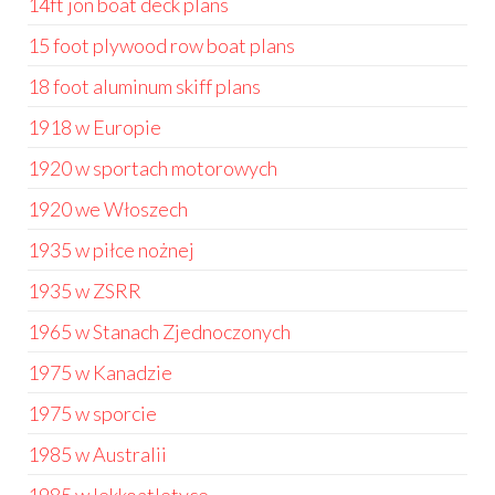
14ft jon boat deck plans
15 foot plywood row boat plans
18 foot aluminum skiff plans
1918 w Europie
1920 w sportach motorowych
1920 we Włoszech
1935 w piłce nożnej
1935 w ZSRR
1965 w Stanach Zjednoczonych
1975 w Kanadzie
1975 w sporcie
1985 w Australii