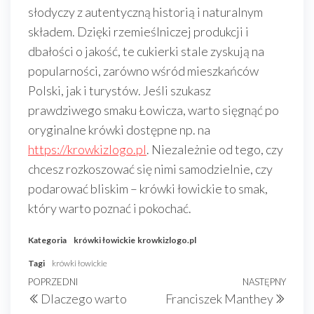
słodyczy z autentyczną historią i naturalnym
składem. Dzięki rzemieślniczej produkcji i
dbałości o jakość, te cukierki stale zyskują na
popularności, zarówno wśród mieszkańców
Polski, jak i turystów. Jeśli szukasz
prawdziwego smaku Łowicza, warto sięgnąć po
oryginalne krówki dostępne np. na
https://krowkizlogo.pl
. Niezależnie od tego, czy
chcesz rozkoszować się nimi samodzielnie, czy
podarować bliskim – krówki łowickie to smak,
który warto poznać i pokochać.
Kategoria
krówki łowickie
krowkizlogo.pl
Tagi
krówki łowickie
Nawigacja
Poprzedni
POPRZEDNI
NASTĘPNY
Nast
Dlaczego warto
Franciszek Manthey
wpisu
wpis
wpis