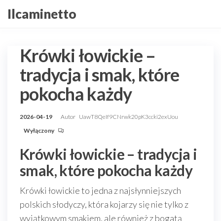
Przejdź
Ilcaminetto
do
treści
Krówki łowickie –
tradycja i smak, które
pokocha każdy
2026-04-19
Autor
UawT8QeIf9CNrwk20pK3ccki2exUou
Wyłączony
Krówki łowickie – tradycja i
smak, które pokocha każdy
Krówki łowickie to jedna z najsłynniejszych
polskich słodyczy, która kojarzy się nie tylko z
wyjątkowym smakiem, ale również z bogatą