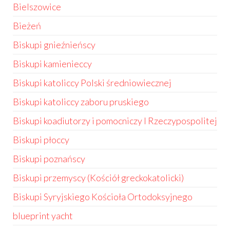
Bielszowice
Bieżeń
Biskupi gnieźnieńscy
Biskupi kamienieccy
Biskupi katoliccy Polski średniowiecznej
Biskupi katoliccy zaboru pruskiego
Biskupi koadiutorzy i pomocniczy I Rzeczypospolitej
Biskupi płoccy
Biskupi poznańscy
Biskupi przemyscy (Kościół greckokatolicki)
Biskupi Syryjskiego Kościoła Ortodoksyjnego
blueprint yacht