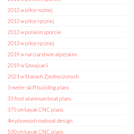
2012 w piłce nożnej
2012 w piłce ręcznej
2012 w polskim sporcie
2013 w piłce ręcznej
2019 w narciarstwie alpejskim
2019 w Szwajcarii
2021 w Stanach Zjednoczonych
3 meter skiff building plans
33 foot aluminum boat plans
375 cm kayak CNC plans
4m plywood rowboat design
530 cm kayak CNC plans