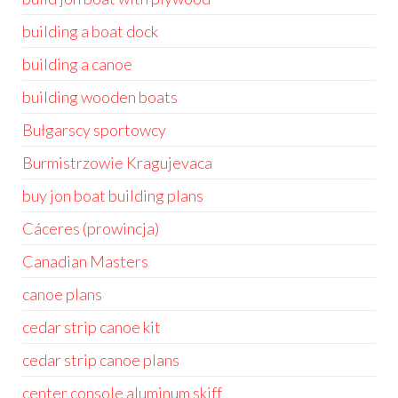
building a boat dock
building a canoe
building wooden boats
Bułgarscy sportowcy
Burmistrzowie Kragujevaca
buy jon boat building plans
Cáceres (prowincja)
Canadian Masters
canoe plans
cedar strip canoe kit
cedar strip canoe plans
center console aluminum skiff