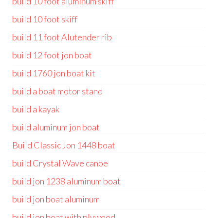
build 10 foot aluminum skiff
build 10 foot skiff
build 11 foot Alutender rib
build 12 foot jon boat
build 1760 jon boat kit
build a boat motor stand
build a kayak
build aluminum jon boat
Build Classic Jon 1448 boat
build Crystal Wave canoe
build jon 1238 aluminum boat
build jon boat aluminum
build jon boat with plywood