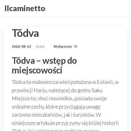
Przejdź
Ilcaminetto
do
treści
Tõdva
2026-04-13
Autor
Wyłączony
Tõdva – wstęp do
miejscowości
Tõdva to malownicza wieś położona w Estonii, w
prowincji Harju, należącej do gminy Saku.
Miejsce to, choć niewielkie, posiada swoje
unikalne cechy, które przyciągają uwagę
zarówno mieszkańców, jak i turystów. W
niniejszym artykule przyjrzymy się bliżej historii