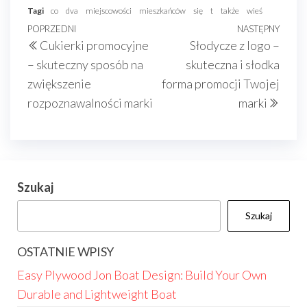
Tagi
co
dva
miejscowości
mieszkańców
się
t
także
wieś
Nawigacja
Poprzedni
POPRZEDNI
NASTĘPNY
Nast
Cukierki promocyjne
Słodycze z logo –
wpisu
wpis
wpis
– skuteczny sposób na
skuteczna i słodka
zwiększenie
forma promocji Twojej
rozpoznawalności marki
marki
Szukaj
Szukaj
OSTATNIE WPISY
Easy Plywood Jon Boat Design: Build Your Own
Durable and Lightweight Boat