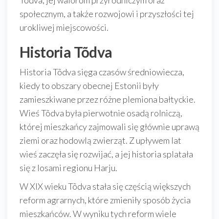
Tõdva, jej walorom przyrodniczym oraz
społecznym, a także rozwojowi i przyszłości tej
urokliwej miejscowości.
Historia Tõdva
Historia Tõdva sięga czasów średniowiecza,
kiedy to obszary obecnej Estonii były
zamieszkiwane przez różne plemiona bałtyckie.
Wieś Tõdva była pierwotnie osadą rolniczą,
której mieszkańcy zajmowali się głównie uprawą
ziemi oraz hodowlą zwierząt. Z upływem lat
wieś zaczęła się rozwijać, a jej historia splatała
się z losami regionu Harju.
W XIX wieku Tõdva stała się częścią większych
reform agrarnych, które zmieniły sposób życia
mieszkańców. W wyniku tych reform wiele