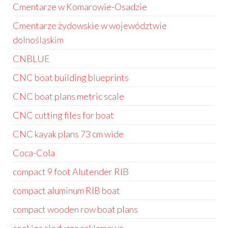
Cmentarze w Komarowie-Osadzie
Cmentarze żydowskie w województwie
dolnośląskim
CNBLUE
CNC boat building blueprints
CNC boat plans metric scale
CNC cutting files for boat
CNC kayak plans 73 cm wide
Coca-Cola
compact 9 foot Alutender RIB
compact aluminum RIB boat
compact wooden row boat plans