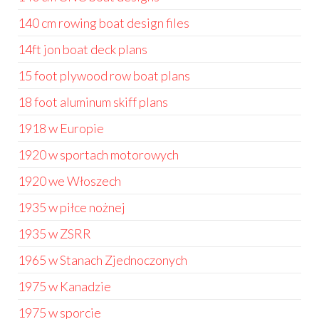
140 cm rowing boat design files
14ft jon boat deck plans
15 foot plywood row boat plans
18 foot aluminum skiff plans
1918 w Europie
1920 w sportach motorowych
1920 we Włoszech
1935 w piłce nożnej
1935 w ZSRR
1965 w Stanach Zjednoczonych
1975 w Kanadzie
1975 w sporcie