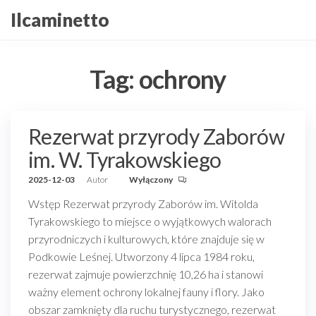
Przejdź
Ilcaminetto
do
treści
Tag:
ochrony
Rezerwat przyrody Zaborów
im. W. Tyrakowskiego
2025-12-03
Autor
Wyłączony
Wstęp Rezerwat przyrody Zaborów im. Witolda
Tyrakowskiego to miejsce o wyjątkowych walorach
przyrodniczych i kulturowych, które znajduje się w
Podkowie Leśnej. Utworzony 4 lipca 1984 roku,
rezerwat zajmuje powierzchnię 10,26 ha i stanowi
ważny element ochrony lokalnej fauny i flory. Jako
obszar zamknięty dla ruchu turystycznego, rezerwat