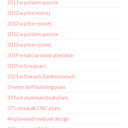
2011 w polskim sporcie
2012 w piłce nożnej
2012 w piłce ręcznej
2012 w polskim sporcie
2013 w piłce ręcznej
2019 w narciarstwie alpejskim
2019 w Szwajcarii
2021 w Stanach Zjednoczonych
3 meter skiff building plans
33 foot aluminum boat plans
375 cm kayak CNC plans
4m plywood rowboat design