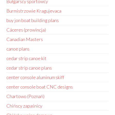
Bułgarscy sportowcy
Burmistrzowie Kragujevaca
buy jon boat building plans
Cáceres (prowincja)
Canadian Masters
canoe plans
cedar strip canoe kit
cedar strip canoe plans
center console aluminum skiff
center console boat CNC designs
Chartowo (Poznań)
Chińscy zapaśnicy