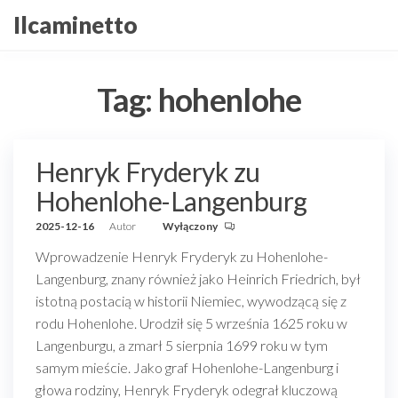
Przejdź
Ilcaminetto
do
treści
Tag:
hohenlohe
Henryk Fryderyk zu
Hohenlohe-Langenburg
2025-12-16
Autor
Wyłączony
Wprowadzenie Henryk Fryderyk zu Hohenlohe-
Langenburg, znany również jako Heinrich Friedrich, był
istotną postacią w historii Niemiec, wywodzącą się z
rodu Hohenlohe. Urodził się 5 września 1625 roku w
Langenburgu, a zmarł 5 sierpnia 1699 roku w tym
samym mieście. Jako graf Hohenlohe-Langenburg i
głowa rodziny, Henryk Fryderyk odegrał kluczową