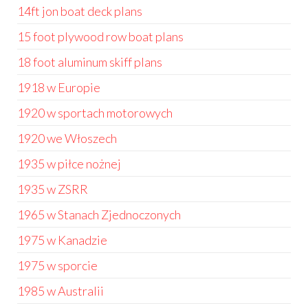
14ft jon boat deck plans
15 foot plywood row boat plans
18 foot aluminum skiff plans
1918 w Europie
1920 w sportach motorowych
1920 we Włoszech
1935 w piłce nożnej
1935 w ZSRR
1965 w Stanach Zjednoczonych
1975 w Kanadzie
1975 w sporcie
1985 w Australii