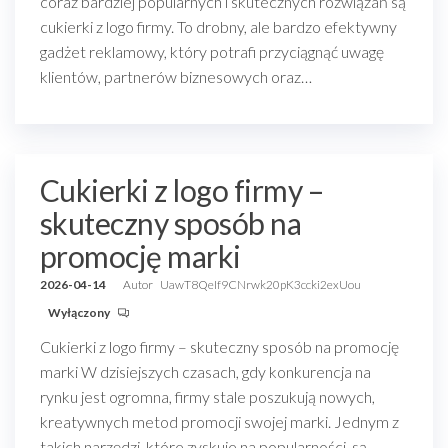
coraz bardziej popularnych i skutecznych rozwiązań są
cukierki z logo firmy. To drobny, ale bardzo efektywny
gadżet reklamowy, który potrafi przyciągnąć uwagę
klientów, partnerów biznesowych oraz…
Cukierki z logo firmy –
skuteczny sposób na
promocję marki
2026-04-14
Autor
UawT8QeIf9CNrwk20pK3ccki2exUou
Wyłączony
Cukierki z logo firmy – skuteczny sposób na promocję
marki W dzisiejszych czasach, gdy konkurencja na
rynku jest ogromna, firmy stale poszukują nowych,
kreatywnych metod promocji swojej marki. Jednym z
takich narzędzi, które zyskuje na popularności, są