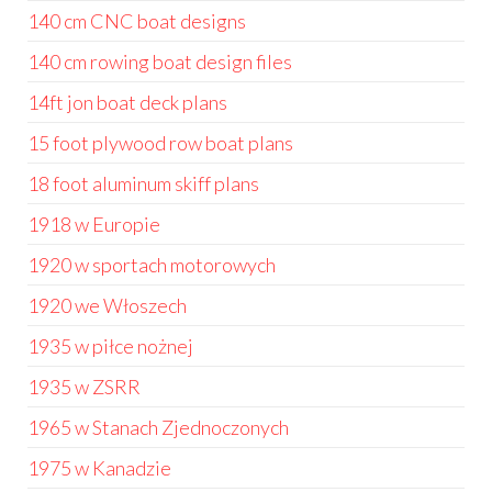
140 cm CNC boat designs
140 cm rowing boat design files
14ft jon boat deck plans
15 foot plywood row boat plans
18 foot aluminum skiff plans
1918 w Europie
1920 w sportach motorowych
1920 we Włoszech
1935 w piłce nożnej
1935 w ZSRR
1965 w Stanach Zjednoczonych
1975 w Kanadzie