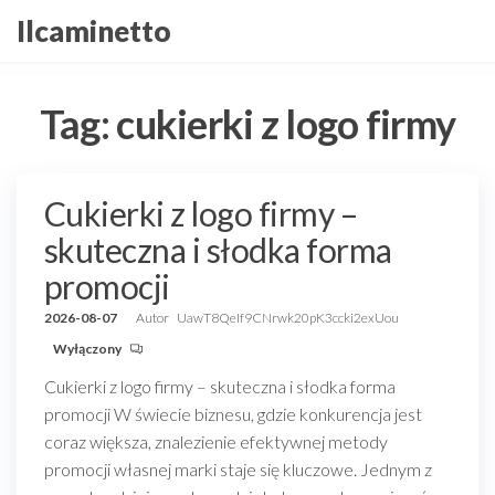
Przejdź
Ilcaminetto
do
treści
Tag:
cukierki z logo firmy
Cukierki z logo firmy –
skuteczna i słodka forma
promocji
2026-08-07
Autor
UawT8QeIf9CNrwk20pK3ccki2exUou
Wyłączony
Cukierki z logo firmy – skuteczna i słodka forma
promocji W świecie biznesu, gdzie konkurencja jest
coraz większa, znalezienie efektywnej metody
promocji własnej marki staje się kluczowe. Jednym z