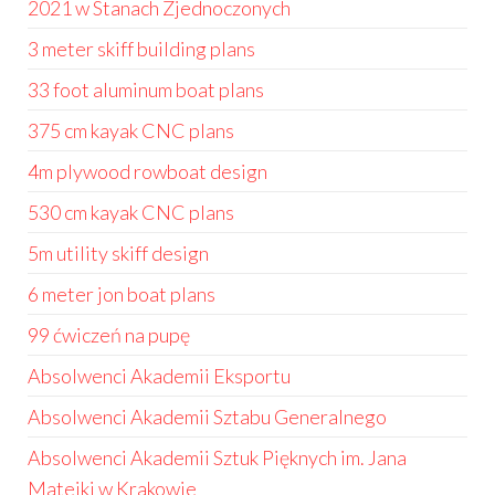
2021 w Stanach Zjednoczonych
3 meter skiff building plans
33 foot aluminum boat plans
375 cm kayak CNC plans
4m plywood rowboat design
530 cm kayak CNC plans
5m utility skiff design
6 meter jon boat plans
99 ćwiczeń na pupę
Absolwenci Akademii Eksportu
Absolwenci Akademii Sztabu Generalnego
Absolwenci Akademii Sztuk Pięknych im. Jana
Matejki w Krakowie