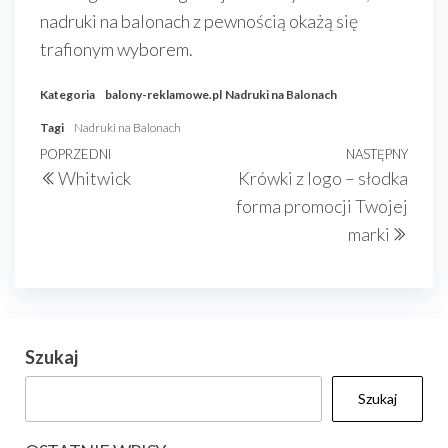
nadruki na balonach z pewnością okażą się
trafionym wyborem.
Kategoria
balony-reklamowe.pl
Nadruki na Balonach
Tagi
Nadruki na Balonach
Nawigacja
Poprzedni
POPRZEDNI
NASTĘPNY
Nast
Whitwick
Krówki z logo – słodka
wpisu
wpis
wpis
forma promocji Twojej
marki
Szukaj
Szukaj