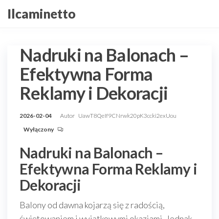
Przejdź
Ilcaminetto
do
treści
Nadruki na Balonach –
Efektywna Forma
Reklamy i Dekoracji
2026-02-04
Autor
UawT8QeIf9CNrwk20pK3ccki2exUou
Wyłączony
Nadruki na Balonach –
Efektywna Forma Reklamy i
Dekoracji
Balony od dawna kojarzą się z radością,
świętowaniem i wyjątkowymi okazjami. Jednak