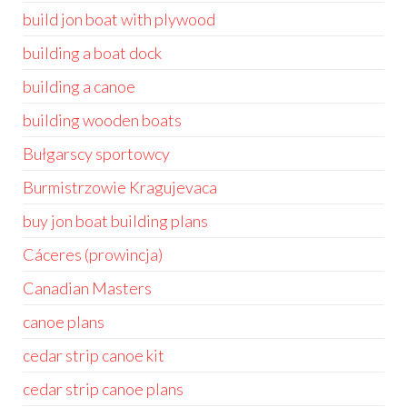
build jon boat with plywood
building a boat dock
building a canoe
building wooden boats
Bułgarscy sportowcy
Burmistrzowie Kragujevaca
buy jon boat building plans
Cáceres (prowincja)
Canadian Masters
canoe plans
cedar strip canoe kit
cedar strip canoe plans