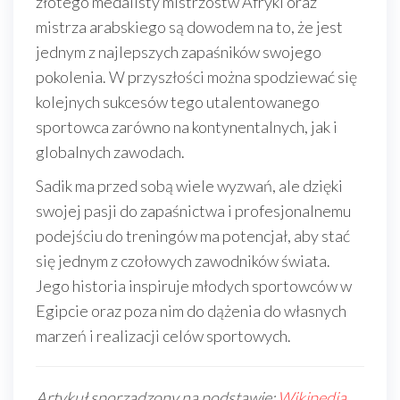
złotego medalisty mistrzostw Afryki oraz
mistrza arabskiego są dowodem na to, że jest
jednym z najlepszych zapaśników swojego
pokolenia. W przyszłości można spodziewać się
kolejnych sukcesów tego utalentowanego
sportowca zarówno na kontynentalnych, jak i
globalnych zawodach.
Sadik ma przed sobą wiele wyzwań, ale dzięki
swojej pasji do zapaśnictwa i profesjonalnemu
podejściu do treningów ma potencjał, aby stać
się jednym z czołowych zawodników świata.
Jego historia inspiruje młodych sportowców w
Egipcie oraz poza nim do dążenia do własnych
marzeń i realizacji celów sportowych.
Artykuł sporządzony na podstawie:
Wikipedia