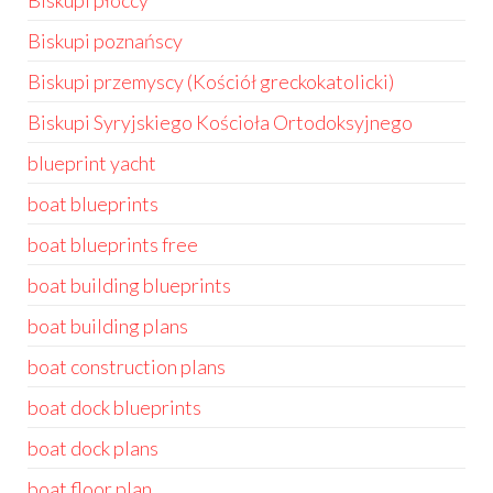
Biskupi płoccy
Biskupi poznańscy
Biskupi przemyscy (Kościół greckokatolicki)
Biskupi Syryjskiego Kościoła Ortodoksyjnego
blueprint yacht
boat blueprints
boat blueprints free
boat building blueprints
boat building plans
boat construction plans
boat dock blueprints
boat dock plans
boat floor plan