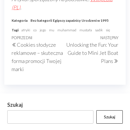
(PL)
.
Kategoria
Bez kategorii
Egipscy zapaśnicy
Urodzeni w 1995
Tagi
afryki
co
jego
mu
muhammad
mustafa
sadik
się
Nawigacja
Poprzedni
POPRZEDNI
NASTĘPNY
Nast
Cookies słodycze
Unlocking the Fun: Your
wpisu
wpis
wpis
reklamowe – skuteczna
Guide to Mini Jet Boat
forma promocji Twojej
Plans
marki
Szukaj
Szukaj