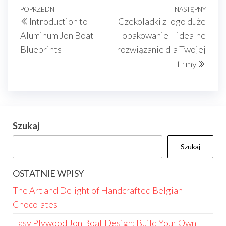
Nawigacja
Poprzedni
POPRZEDNI
NASTĘPNY
Nast
Introduction to
Czekoladki z logo duże
wpisu
wpis
wpis
Aluminum Jon Boat
opakowanie – idealne
Blueprints
rozwiązanie dla Twojej
firmy
Szukaj
Szukaj
OSTATNIE WPISY
The Art and Delight of Handcrafted Belgian
Chocolates
Easy Plywood Jon Boat Design: Build Your Own