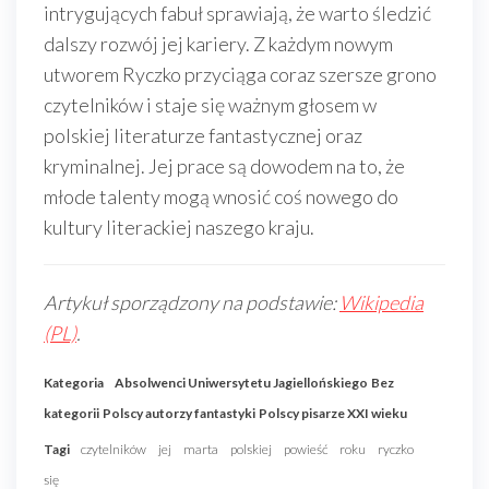
intrygujących fabuł sprawiają, że warto śledzić
dalszy rozwój jej kariery. Z każdym nowym
utworem Ryczko przyciąga coraz szersze grono
czytelników i staje się ważnym głosem w
polskiej literaturze fantastycznej oraz
kryminalnej. Jej prace są dowodem na to, że
młode talenty mogą wnosić coś nowego do
kultury literackiej naszego kraju.
Artykuł sporządzony na podstawie:
Wikipedia
(PL)
.
Kategoria
Absolwenci Uniwersytetu Jagiellońskiego
Bez
kategorii
Polscy autorzy fantastyki
Polscy pisarze XXI wieku
Tagi
czytelników
jej
marta
polskiej
powieść
roku
ryczko
się