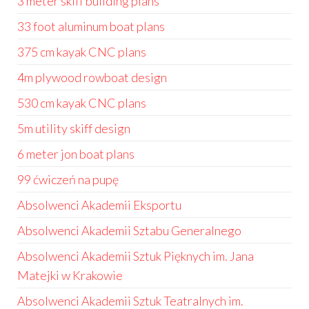
3 meter skiff building plans
33 foot aluminum boat plans
375 cm kayak CNC plans
4m plywood rowboat design
530 cm kayak CNC plans
5m utility skiff design
6 meter jon boat plans
99 ćwiczeń na pupę
Absolwenci Akademii Eksportu
Absolwenci Akademii Sztabu Generalnego
Absolwenci Akademii Sztuk Pięknych im. Jana
Matejki w Krakowie
Absolwenci Akademii Sztuk Teatralnych im.