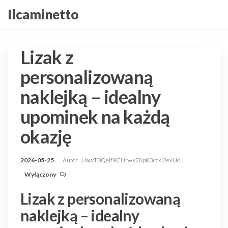
Przejdź
Ilcaminetto
do
treści
Lizak z
personalizowaną
naklejką – idealny
upominek na każdą
okazję
2026-05-25
Autor
UawT8QeIf9CNrwk20pK3ccki2exUou
Wyłączony
Lizak z personalizowaną
naklejką – idealny