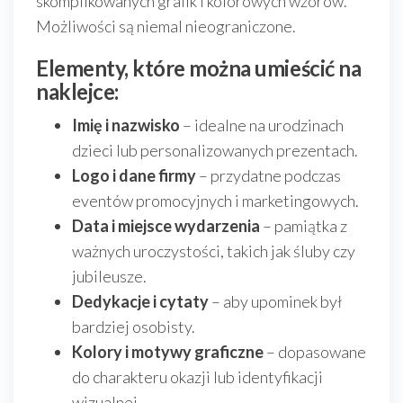
skomplikowanych grafik i kolorowych wzorów.
Możliwości są niemal nieograniczone.
Elementy, które można umieścić na
naklejce:
Imię i nazwisko
– idealne na urodzinach
dzieci lub personalizowanych prezentach.
Logo i dane firmy
– przydatne podczas
eventów promocyjnych i marketingowych.
Data i miejsce wydarzenia
– pamiątka z
ważnych uroczystości, takich jak śluby czy
jubileusze.
Dedykacje i cytaty
– aby upominek był
bardziej osobisty.
Kolory i motywy graficzne
– dopasowane
do charakteru okazji lub identyfikacji
wizualnej.