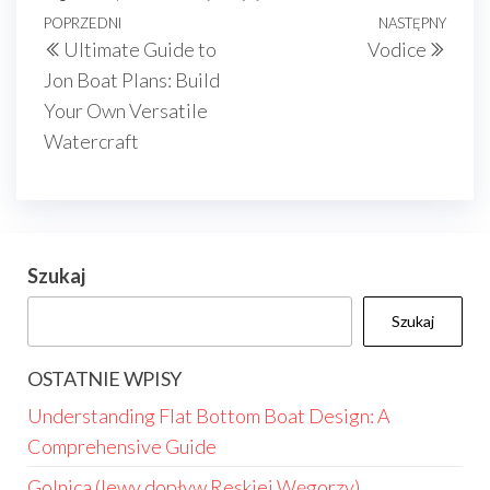
Nawigacja
Poprzedni
POPRZEDNI
NASTĘPNY
Nast
Ultimate Guide to
Vodice
wpisu
wpis
wpis
Jon Boat Plans: Build
Your Own Versatile
Watercraft
Szukaj
Szukaj
OSTATNIE WPISY
Understanding Flat Bottom Boat Design: A
Comprehensive Guide
Golnica (lewy dopływ Reskiej Węgorzy)