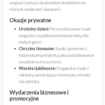
wygląd czynią je doskonałym dodatkiem do
różnych wydarzeń i kampanii.
Okazje prywatne
Urodziny dzieci:
Personalizowane lizaki
mogą być wyjątkową niespodzianką dla
małych gości.
Chrzciny i komunie:
Słodki upominek z
indywidualną etykietą jako podziękowanie
za udział w uroczystości.
Wesela i jubileusze:
Eleganckie lizaki z
naklejką zawierającą imiona pary młodej
lub jubilata.
Wydarzenia biznesowe i
promocyjne