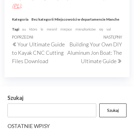
(PL)
.
Kategoria
Bez kategorii
Miejscowości w departamencie Manche
Tagi
au
które
le
mesnil
miejsce
mieszkańców
się
val
Nawigacja
Poprzedni
POPRZEDNI
NASTĘPNY
Nast
Your Ultimate Guide
Building Your Own DIY
wpisu
wpis
wpis
to Kayak CNC Cutting
Aluminum Jon Boat: The
Files Download
Ultimate Guide
Szukaj
Szukaj
OSTATNIE WPISY