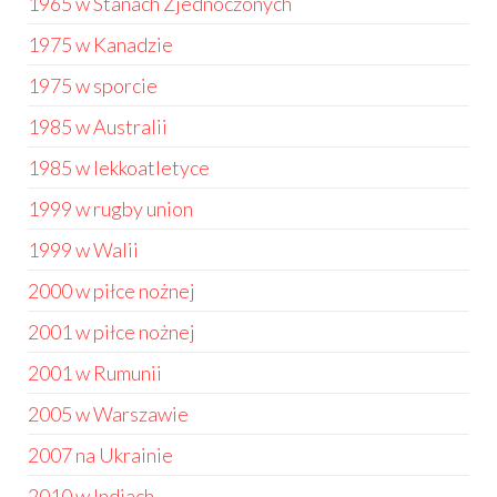
1965 w Stanach Zjednoczonych
1975 w Kanadzie
1975 w sporcie
1985 w Australii
1985 w lekkoatletyce
1999 w rugby union
1999 w Walii
2000 w piłce nożnej
2001 w piłce nożnej
2001 w Rumunii
2005 w Warszawie
2007 na Ukrainie
2010 w Indiach