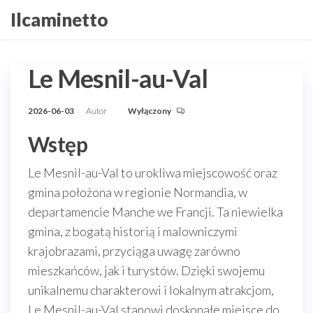
Przejdź
Ilcaminetto
do
treści
Le Mesnil-au-Val
2026-06-03
Autor
Wyłączony
Wstęp
Le Mesnil-au-Val to urokliwa miejscowość oraz
gmina położona w regionie Normandia, w
departamencie Manche we Francji. Ta niewielka
gmina, z bogatą historią i malowniczymi
krajobrazami, przyciąga uwagę zarówno
mieszkańców, jak i turystów. Dzięki swojemu
unikalnemu charakterowi i lokalnym atrakcjom,
Le Mesnil-au-Val stanowi doskonałe miejsce do