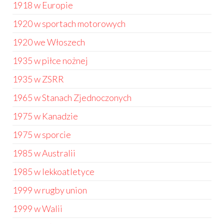
1918 w Europie
1920 w sportach motorowych
1920 we Włoszech
1935 w piłce nożnej
1935 w ZSRR
1965 w Stanach Zjednoczonych
1975 w Kanadzie
1975 w sporcie
1985 w Australii
1985 w lekkoatletyce
1999 w rugby union
1999 w Walii