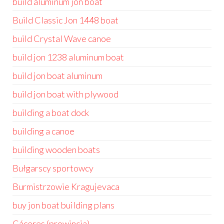
build aluminum jon boat
Build Classic Jon 1448 boat
build Crystal Wave canoe
build jon 1238 aluminum boat
build jon boat aluminum
build jon boat with plywood
building a boat dock
building a canoe
building wooden boats
Bułgarscy sportowcy
Burmistrzowie Kragujevaca
buy jon boat building plans
Cáceres (prowincja)