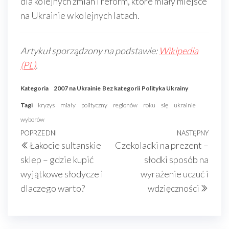
dla kolejnych zmian i reform, które miały miejsce
na Ukrainie w kolejnych latach.
Artykuł sporządzony na podstawie:
Wikipedia
(PL)
.
Kategoria
2007 na Ukrainie
Bez kategorii
Polityka Ukrainy
Tagi
kryzys
miały
polityczny
regionów
roku
się
ukrainie
wyborów
Nawigacja
Poprzedni
POPRZEDNI
NASTĘPNY
Nast
Łakocie sultanskie
Czekoladki na prezent –
wpisu
wpis
wpis
sklep – gdzie kupić
słodki sposób na
wyjątkowe słodycze i
wyrażenie uczuć i
dlaczego warto?
wdzięczności