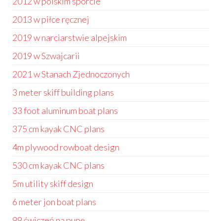
2012 w polskim sporcie
2013 w piłce ręcznej
2019 w narciarstwie alpejskim
2019 w Szwajcarii
2021 w Stanach Zjednoczonych
3 meter skiff building plans
33 foot aluminum boat plans
375 cm kayak CNC plans
4m plywood rowboat design
530 cm kayak CNC plans
5m utility skiff design
6 meter jon boat plans
99 ćwiczeń na pupę