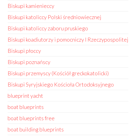
Biskupi kamienieccy
Biskupi katoliccy Polski średniowiecznej
Biskupi katoliccy zaboru pruskiego
Biskupi koadiutorzy i pomocniczy I Rzeczypospolitej
Biskupi płoccy
Biskupi poznańscy
Biskupi przemyscy (Kościół greckokatolicki)
Biskupi Syryjskiego Kościoła Ortodoksyjnego
blueprint yacht
boat blueprints
boat blueprints free
boat building blueprints