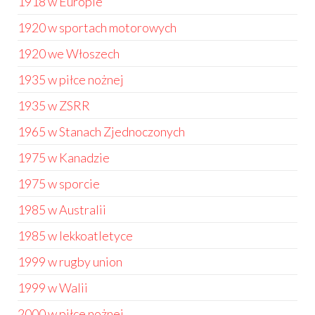
1918 w Europie
1920 w sportach motorowych
1920 we Włoszech
1935 w piłce nożnej
1935 w ZSRR
1965 w Stanach Zjednoczonych
1975 w Kanadzie
1975 w sporcie
1985 w Australii
1985 w lekkoatletyce
1999 w rugby union
1999 w Walii
2000 w piłce nożnej