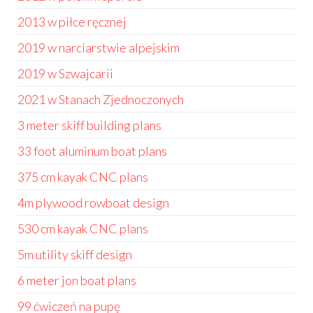
2013 w piłce ręcznej
2019 w narciarstwie alpejskim
2019 w Szwajcarii
2021 w Stanach Zjednoczonych
3 meter skiff building plans
33 foot aluminum boat plans
375 cm kayak CNC plans
4m plywood rowboat design
530 cm kayak CNC plans
5m utility skiff design
6 meter jon boat plans
99 ćwiczeń na pupę