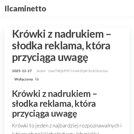
Przejdź
Ilcaminetto
do
treści
Krówki z nadrukiem –
słodka reklama, która
przyciąga uwagę
2025-12-27
Autor
UawT8QeIf9CNrwk20pK3ccki2exUou
Wyłączony
Krówki z nadrukiem –
słodka reklama, która
przyciąga uwagę
Krówki to jeden z najbardziej rozpoznawalnych i
lubianych polskich słodyczy. Ich miękka,