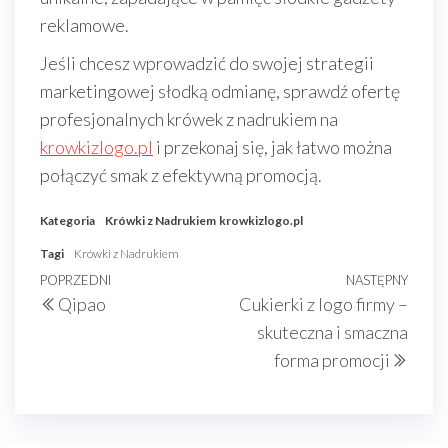
reklamowe.
Jeśli chcesz wprowadzić do swojej strategii
marketingowej słodką odmianę, sprawdź ofertę
profesjonalnych krówek z nadrukiem na
krowkizlogo.pl
i przekonaj się, jak łatwo można
połączyć smak z efektywną promocją.
Kategoria
Krówki z Nadrukiem
krowkizlogo.pl
Tagi
Krówki z Nadrukiem
Nawigacja
Poprzedni
POPRZEDNI
NASTĘPNY
Nast
Qipao
Cukierki z logo firmy –
wpisu
wpis
wpis
skuteczna i smaczna
forma promocji