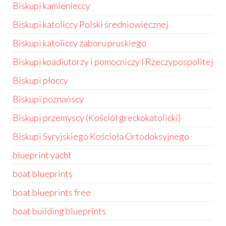
Biskupi kamienieccy
Biskupi katoliccy Polski średniowiecznej
Biskupi katoliccy zaboru pruskiego
Biskupi koadiutorzy i pomocniczy I Rzeczypospolitej
Biskupi płoccy
Biskupi poznańscy
Biskupi przemyscy (Kościół greckokatolicki)
Biskupi Syryjskiego Kościoła Ortodoksyjnego
blueprint yacht
boat blueprints
boat blueprints free
boat building blueprints