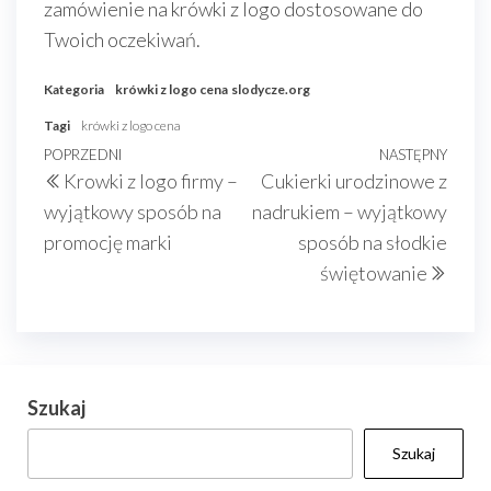
zamówienie na krówki z logo dostosowane do
Twoich oczekiwań.
Kategoria
krówki z logo cena
slodycze.org
Tagi
krówki z logo cena
Nawigacja
Poprzedni
POPRZEDNI
NASTĘPNY
Nast
Krowki z logo firmy –
Cukierki urodzinowe z
wpisu
wpis
wpis
wyjątkowy sposób na
nadrukiem – wyjątkowy
promocję marki
sposób na słodkie
świętowanie
Szukaj
Szukaj