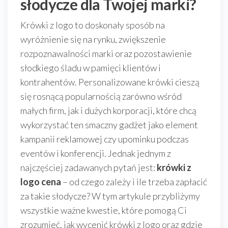
słodycze dla Twojej marki?
Krówki z logo to doskonały sposób na
wyróżnienie się na rynku, zwiększenie
rozpoznawalności marki oraz pozostawienie
słodkiego śladu w pamięci klientów i
kontrahentów. Personalizowane krówki cieszą
się rosnącą popularnością zarówno wśród
małych firm, jak i dużych korporacji, które chcą
wykorzystać ten smaczny gadżet jako element
kampanii reklamowej czy upominku podczas
eventów i konferencji. Jednak jednym z
najczęściej zadawanych pytań jest:
krówki z
logo cena
– od czego zależy i ile trzeba zapłacić
za takie słodycze? W tym artykule przybliżymy
wszystkie ważne kwestie, które pomogą Ci
zrozumieć, jak wycenić krówki z logo oraz gdzie