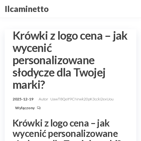
Przejdź
Ilcaminetto
do
treści
Krówki z logo cena – jak
wycenić
personalizowane
słodycze dla Twojej
marki?
2025-12-19
Autor
UawT8QeIf9CNrwk20pK3ccki2exUou
Wyłączony
Krówki z logo cena – jak
wycenić personalizowane