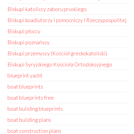
Biskupi katoliccy zaboru pruskiego
Biskupi koadiutorzy i pomocniczy I Rzeczypospolitej
Biskupi płoccy
Biskupi poznańscy
Biskupi przemyscy (Kościół greckokatolicki)
Biskupi Syryjskiego Kościoła Ortodoksyjnego
blueprint yacht
boat blueprints
boat blueprints free
boat building blueprints
boat building plans
boat construction plans