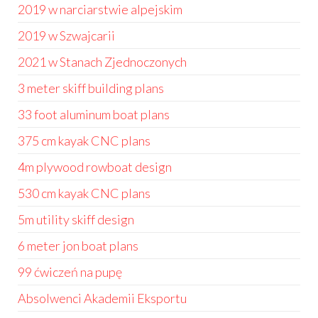
2019 w narciarstwie alpejskim
2019 w Szwajcarii
2021 w Stanach Zjednoczonych
3 meter skiff building plans
33 foot aluminum boat plans
375 cm kayak CNC plans
4m plywood rowboat design
530 cm kayak CNC plans
5m utility skiff design
6 meter jon boat plans
99 ćwiczeń na pupę
Absolwenci Akademii Eksportu