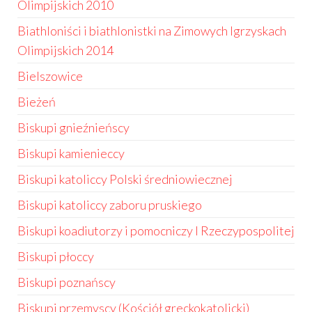
Olimpijskich 2010
Biathloniści i biathlonistki na Zimowych Igrzyskach
Olimpijskich 2014
Bielszowice
Bieżeń
Biskupi gnieźnieńscy
Biskupi kamienieccy
Biskupi katoliccy Polski średniowiecznej
Biskupi katoliccy zaboru pruskiego
Biskupi koadiutorzy i pomocniczy I Rzeczypospolitej
Biskupi płoccy
Biskupi poznańscy
Biskupi przemyscy (Kościół greckokatolicki)