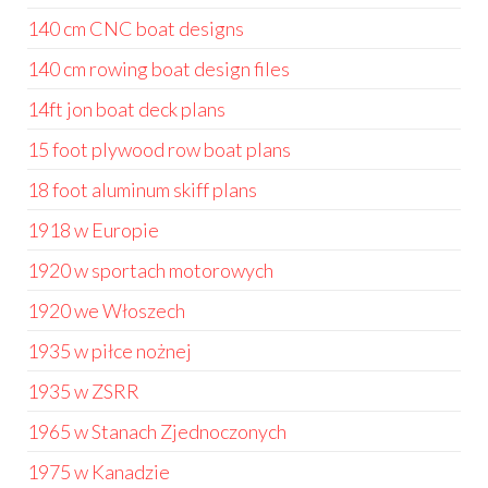
140 cm CNC boat designs
140 cm rowing boat design files
14ft jon boat deck plans
15 foot plywood row boat plans
18 foot aluminum skiff plans
1918 w Europie
1920 w sportach motorowych
1920 we Włoszech
1935 w piłce nożnej
1935 w ZSRR
1965 w Stanach Zjednoczonych
1975 w Kanadzie