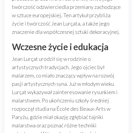
twórczość odzwierciedla przemiany zachodzące
w sztuce europejskiej. Ten artykuł przybliża
życie i twórczość Jean Lurçata, a także jego
znaczenie dla współczesnej sztuki dekoracyjnej.
Wczesne życie i edukacja
Jean Lurçat urodził się w rodzinie o
artystycznych tradycjach. Jego ojciec był
malarzem, co miało znaczący wpływ na rozwój
pasji artystycznych syna. Już w młodym wieku
Lurçat wykazywał zainteresowanie rysunkiem i
malarstwem. Po ukończeniu szkoły średniej
rozpoczął studia na École des Beaux-Arts w
Paryżu, gdzie miał okazję zgłębiać tajniki
malarstwa oraz poznać różne techniki