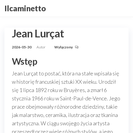
Przejdź
Ilcaminetto
do
treści
Jean Lurçat
2026-05-30
Autor
Wyłączony
Wstęp
Jean Lurçat to postać, która na stałe wpisała się
w historię francuskiej sztuki XX wieku. Urodził
się 1 lipca 1892 roku w Bruyères, a zmarł 6
stycznia 1966 roku w Saint-Paul-de-Vence. Jego
prace obejmowały różnorodne dziedziny, takie
jak malarstwo, ceramika, ilustracja oraz tkanina
artystyczna. W ciągu swojego życia artysta
przeszedł przez wiele różnych stylów, a jego