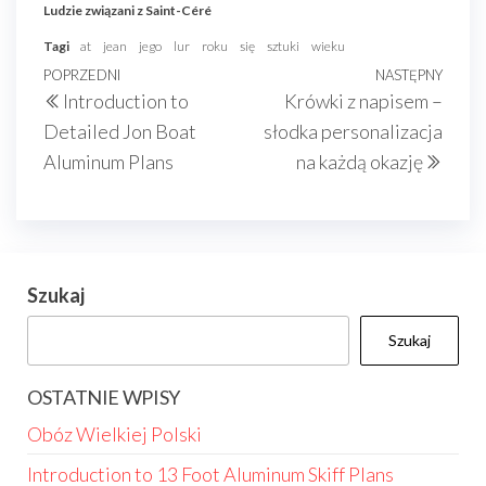
Ludzie związani z Saint-Céré
Tagi
at
jean
jego
lur
roku
się
sztuki
wieku
Nawigacja
Poprzedni
POPRZEDNI
NASTĘPNY
Nast
Introduction to
Krówki z napisem –
wpisu
wpis
wpis
Detailed Jon Boat
słodka personalizacja
Aluminum Plans
na każdą okazję
Szukaj
Szukaj
OSTATNIE WPISY
Obóz Wielkiej Polski
Introduction to 13 Foot Aluminum Skiff Plans