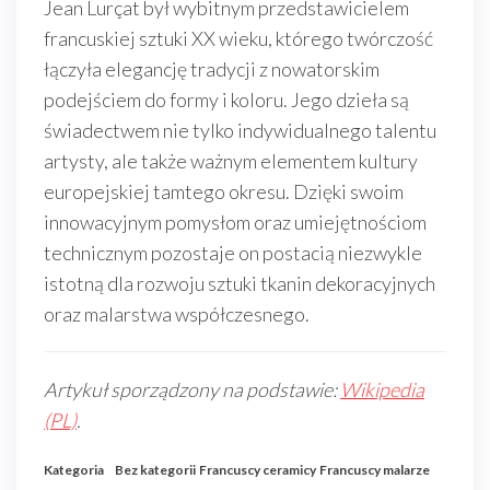
Jean Lurçat był wybitnym przedstawicielem
francuskiej sztuki XX wieku, którego twórczość
łączyła elegancję tradycji z nowatorskim
podejściem do formy i koloru. Jego dzieła są
świadectwem nie tylko indywidualnego talentu
artysty, ale także ważnym elementem kultury
europejskiej tamtego okresu. Dzięki swoim
innowacyjnym pomysłom oraz umiejętnościom
technicznym pozostaje on postacią niezwykle
istotną dla rozwoju sztuki tkanin dekoracyjnych
oraz malarstwa współczesnego.
Artykuł sporządzony na podstawie:
Wikipedia
(PL)
.
Kategoria
Bez kategorii
Francuscy ceramicy
Francuscy malarze