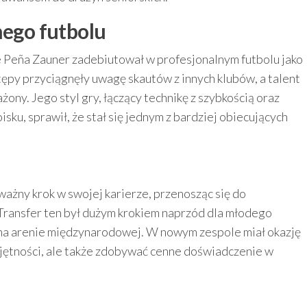
nego futbolu
ue Peña Zauner zadebiutował w profesjonalnym futbolu jako
ępy przyciągnęły uwagę skautów z innych klubów, a talent
ny. Jego styl gry, łączący technikę z szybkością oraz
ku, sprawił, że stał się jednym z bardziej obiecujących
ażny krok w swojej karierze, przenosząc się do
Transfer ten był dużym krokiem naprzód dla młodego
 na arenie międzynarodowej. W nowym zespole miał okazję
jętności, ale także zdobywać cenne doświadczenie w