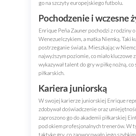
go na szczyty europejskiego futbolu.
Pochodzenie i wczesne ż
Enrique Peña Zauner pochodzi z rodziny o
Wenezuelczykiem, a matka Niemką. Taki k
postrzeganie świata. Mieszkając w Niemcze
najwyższym poziomie, co miało kluczowe z
wykazywał talent do gry w piłkę nożną, co
piłkarskich.
Kariera juniorską
W swojej karierze juniorskiej Enrique rep
zdobywał doświadczenie oraz umiejętności
zaproszono go do akademii piłkarskiej Ein
pod okiem profesjonalnych trenerów. W tym
taktykę gry, co zaowocowało jego szybkim