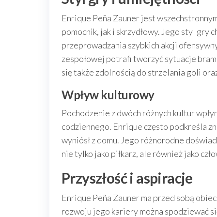
Enrique Peña Zauner jest wszechstronnym
pomocnik, jak i skrzydłowy. Jego styl gry 
przeprowadzania szybkich akcji ofensywny
zespołowej potrafi tworzyć sytuacje bram
się także zdolnością do strzelania goli or
Wpływ kulturowy
Pochodzenie z dwóch różnych kultur wpłyn
codziennego. Enrique często podkreśla zna
wyniósł z domu. Jego różnorodne doświadc
nie tylko jako piłkarz, ale również jako czł
Przyszłość i aspiracje
Enrique Peña Zauner ma przed sobą obiecu
rozwoju jego kariery można spodziewać si