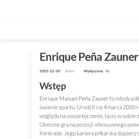
Przejdź
do
treści
Enrique Peña Zauner
2025-12-30
Autor
Wyłączony
Wstęp
Enrique Manuel Peña Zauner to młody pił
świecie sportu. Urodził się 4 marca 2000
względu na swoje korzenie, łączy w sobie 
Obecnie gra na pozycji ofensywnego pomo
Kerkrade. Jego kariera piłkarska dopiero s