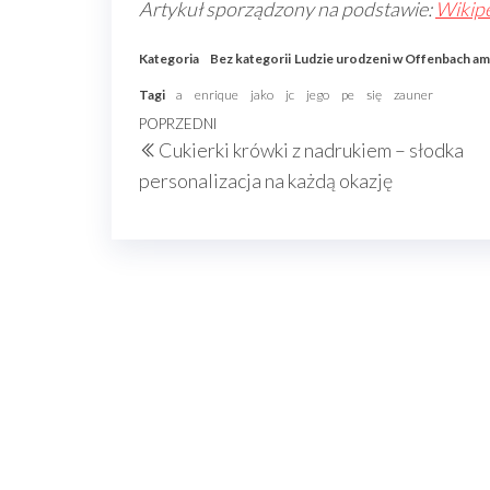
Artykuł sporządzony na podstawie:
Wikipe
Kategoria
Bez kategorii
Ludzie urodzeni w Offenbach am
Tagi
a
enrique
jako
jc
jego
pe
się
zauner
Nawigacja
Poprzedni
POPRZEDNI
Cukierki krówki z nadrukiem – słodka
wpisu
wpis
personalizacja na każdą okazję