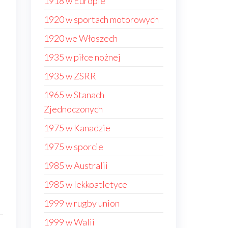
1918 w Europie
1920 w sportach motorowych
1920 we Włoszech
1935 w piłce nożnej
1935 w ZSRR
1965 w Stanach
Zjednoczonych
1975 w Kanadzie
1975 w sporcie
1985 w Australii
1985 w lekkoatletyce
1999 w rugby union
1999 w Walii