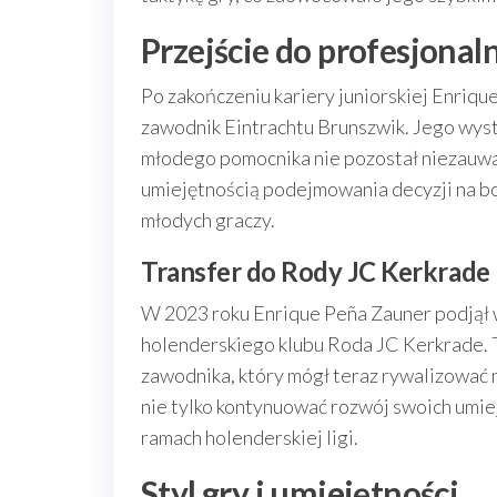
Przejście do profesjonal
Po zakończeniu kariery juniorskiej Enriq
zawodnik Eintrachtu Brunszwik. Jego wyst
młodego pomocnika nie pozostał niezauważo
umiejętnością podejmowania decyzji na bois
młodych graczy.
Transfer do Rody JC Kerkrade
W 2023 roku Enrique Peña Zauner podjął w
holenderskiego klubu Roda JC Kerkrade. 
zawodnika, który mógł teraz rywalizować
nie tylko kontynuować rozwój swoich umie
ramach holenderskiej ligi.
Styl gry i umiejętności