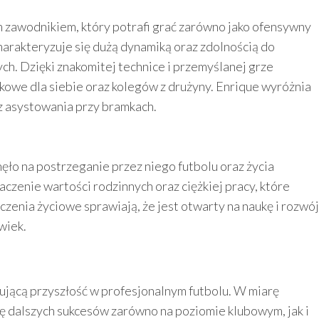
 zawodnikiem, który potrafi grać zarówno jako ofensywny
charakteryzuje się dużą dynamiką oraz zdolnością do
ch. Dzięki znakomitej technice i przemyślanej grze
kowe dla siebie oraz kolegów z drużyny. Enrique wyróżnia
az asystowania przy bramkach.
ęło na postrzeganie przez niego futbolu oraz życia
czenie wartości rodzinnych oraz ciężkiej pracy, które
zenia życiowe sprawiają, że jest otwarty na naukę i rozwój
owiek.
jącą przyszłość w profesjonalnym futbolu. W miarę
ę dalszych sukcesów zarówno na poziomie klubowym, jak i