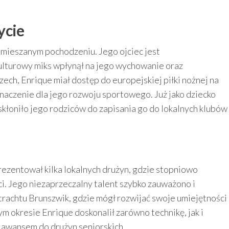
ycie
 mieszanym pochodzeniu. Jego ojciec jest
ulturowy miks wpłynął na jego wychowanie oraz
ch, Enrique miał dostęp do europejskiej piłki nożnej na
naczenie dla jego rozwoju sportowego. Już jako dziecko
 skłoniło jego rodziców do zapisania go do lokalnych klubów
rezentował kilka lokalnych drużyn, gdzie stopniowo
. Jego niezaprzeczalny talent szybko zauważono i
trachtu Brunszwik, gdzie mógł rozwijać swoje umiejętności
 okresie Enrique doskonalił zarówno technikę, jak i
 awansem do drużyn seniorskich.