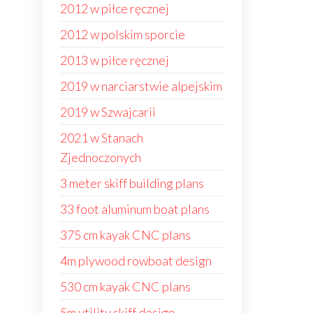
2012 w piłce ręcznej
2012 w polskim sporcie
2013 w piłce ręcznej
2019 w narciarstwie alpejskim
2019 w Szwajcarii
2021 w Stanach
Zjednoczonych
3 meter skiff building plans
33 foot aluminum boat plans
375 cm kayak CNC plans
4m plywood rowboat design
530 cm kayak CNC plans
5m utility skiff design