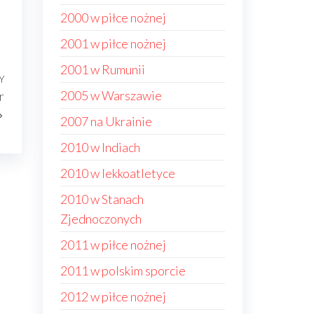
2000 w piłce nożnej
2001 w piłce nożnej
2001 w Rumunii
Y
Następny
2005 w Warszawie
r
wpis
2007 na Ukrainie
2010 w Indiach
2010 w lekkoatletyce
2010 w Stanach
Zjednoczonych
2011 w piłce nożnej
2011 w polskim sporcie
2012 w piłce nożnej