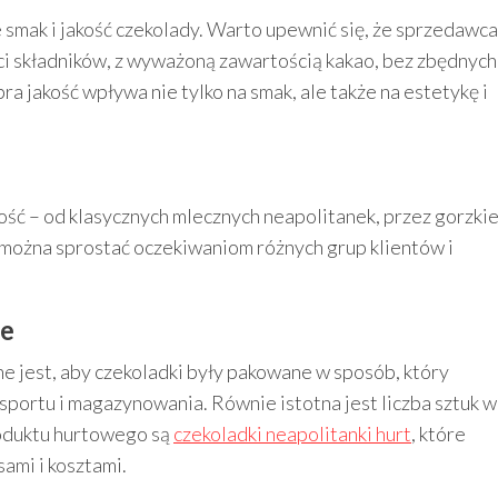
 smak i jakość czekolady. Warto upewnić się, że sprzedawca
ci składników, z wyważoną zawartością kakao, bez zbędnych
 jakość wpływa nie tylko na smak, ale także na estetykę i
ć – od klasycznych mlecznych neapolitanek, przez gorzki
 można sprostać oczekiwaniom różnych grup klientów i
ie
jest, aby czekoladki były pakowane w sposób, który
portu i magazynowania. Równie istotna jest liczba sztuk w
oduktu hurtowego są
czekoladki neapolitanki hurt
, które
ami i kosztami.