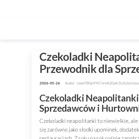
Przejdź
do
treści
Czekoladki Neapolit
Przewodnik dla Spr
2026-05-26
Autor
UawT8QeIf9CNrwk20pK3ccki2exUo
Czekoladki Neapolitanki
Sprzedawców i Hurtown
Czekoladki neapolitanki to niewielkie, al
się zarówno jako słodki upominek, dodatek 
restauracjach. Z roku na rok rośnie zapot