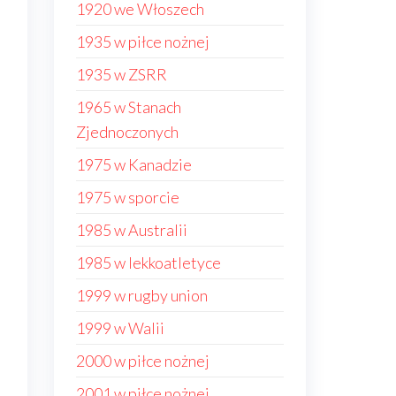
1920 we Włoszech
1935 w piłce nożnej
1935 w ZSRR
1965 w Stanach
Zjednoczonych
1975 w Kanadzie
1975 w sporcie
1985 w Australii
1985 w lekkoatletyce
1999 w rugby union
1999 w Walii
2000 w piłce nożnej
2001 w piłce nożnej