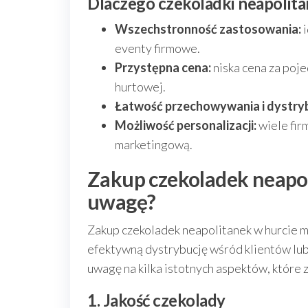
Dlaczego czekoladki neapolita
Wszechstronność zastosowania:
i
eventy firmowe.
Przystępna cena:
niska cena za poje
hurtowej.
Łatwość przechowywania i dystryb
Możliwość personalizacji:
wiele firm
marketingową.
Zakup czekoladek neapol
uwagę?
Zakup czekoladek neapolitanek w hurcie m
efektywną dystrybucję wśród klientów lub
uwagę na kilka istotnych aspektów, które 
1. Jakość czekolady