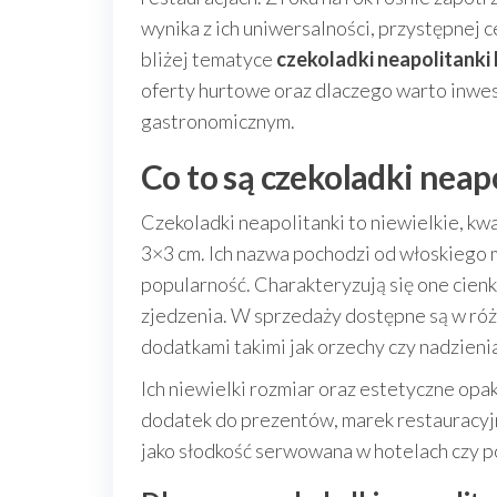
wynika z ich uniwersalności, przystępnej 
bliżej tematyce
czekoladki neapolitanki 
oferty hurtowe oraz dlaczego warto inwes
gastronomicznym.
Co to są czekoladki neap
Czekoladki neapolitanki to niewielkie, k
3×3 cm. Ich nazwa pochodzi od włoskiego 
popularność. Charakteryzują się one cien
zjedzenia. W sprzedaży dostępne są w różn
dodatkami takimi jak orzechy czy nadzieni
Ich niewielki rozmiar oraz estetyczne opak
dodatek do prezentów, marek restauracyj
jako słodkość serwowana w hotelach czy p