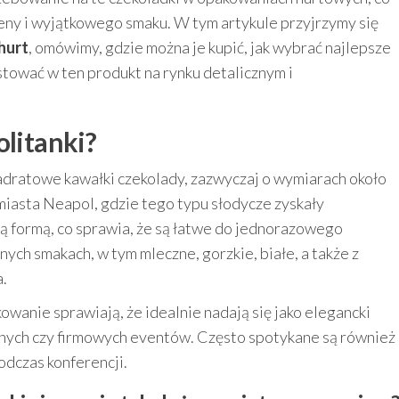
ceny i wyjątkowego smaku. W tym artykule przyjrzymy się
hurt
, omówimy, gdzie można je kupić, jak wybrać najlepsze
tować w ten produkt na rynku detalicznym i
olitanki?
wadratowe kawałki czekolady, zazwyczaj o wymiarach około
miasta Neapol, gdzie tego typu słodycze zyskały
ką formą, co sprawia, że są łatwe do jednorazowego
ych smakach, w tym mleczne, gorzkie, białe, a także z
a.
owanie sprawiają, że idealnie nadają się jako elegancki
nych czy firmowych eventów. Często spotykane są również
odczas konferencji.