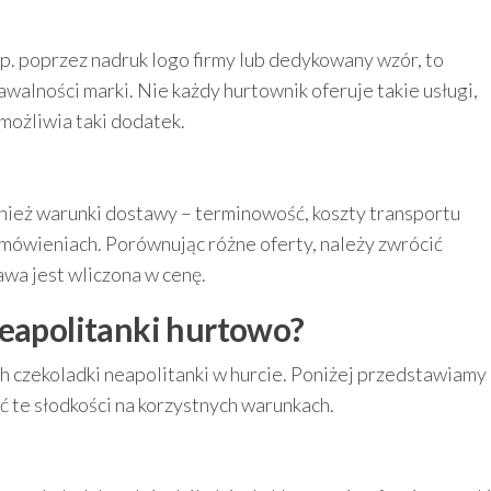
p. poprzez nadruk logo firmy lub dedykowany wzór, to
alności marki. Nie każdy hurtownik oferuje takie usługi,
możliwia taki dodatek.
nież warunki dostawy – terminowość, koszty transportu
mówieniach. Porównując różne oferty, należy zwrócić
tawa jest wliczona w cenę.
neapolitanki hurtowo?
ch czekoladki neapolitanki w hurcie. Poniżej przedstawiamy
ć te słodkości na korzystnych warunkach.