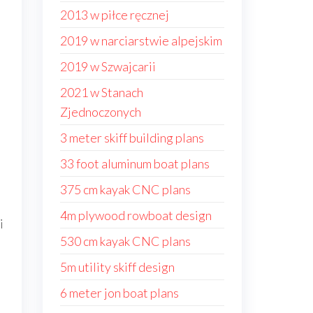
2013 w piłce ręcznej
2019 w narciarstwie alpejskim
2019 w Szwajcarii
2021 w Stanach
Zjednoczonych
3 meter skiff building plans
33 foot aluminum boat plans
375 cm kayak CNC plans
4m plywood rowboat design
i
530 cm kayak CNC plans
5m utility skiff design
6 meter jon boat plans