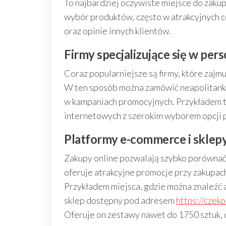
To najbardziej oczywiste miejsce do zakup
wybór produktów, często w atrakcyjnych 
oraz opinie innych klientów.
Firmy specjalizujące się w pe
Coraz popularniejsze są firmy, które zaj
W ten sposób można zamówić neapolitanki 
w kampaniach promocyjnych. Przykładem t
internetowych z szerokim wyborem opcji p
Platformy e-commerce i sklep
Zakupy online pozwalają szybko porównać
oferuje atrakcyjne promocje przy zakupa
Przykładem miejsca, gdzie można znaleźć a
sklep dostępny pod adresem
https://czek
Oferuje on zestawy nawet do 1750 sztuk, 