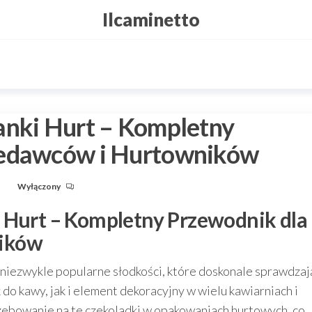
Ilcaminetto
anki Hurt – Kompletny
zedawców i Hurtowników
u
Wyłączony
 Hurt – Kompletny Przewodnik dla
ików
e niezwykle popularne słodkości, które doskonale sprawdzaj
do kawy, jak i element dekoracyjny w wielu kawiarniach i
rzebowanie na te czekoladki w opakowaniach hurtowych, co