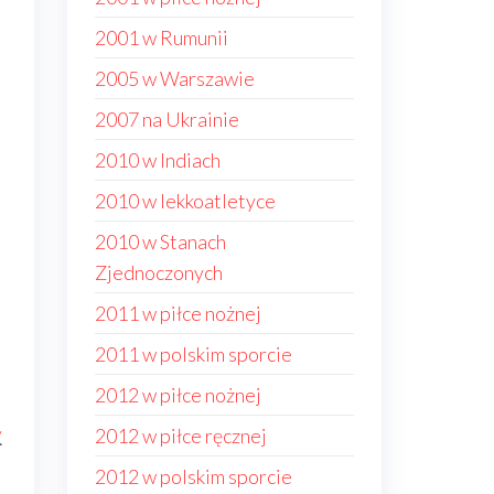
i
2001 w Rumunii
2005 w Warszawie
2007 na Ukrainie
2010 w Indiach
2010 w lekkoatletyce
2010 w Stanach
Zjednoczonych
2011 w piłce nożnej
2011 w polskim sporcie
2012 w piłce nożnej
2012 w piłce ręcznej
.
2012 w polskim sporcie