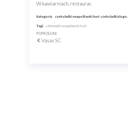
W kawiarniach, restaurac
Kategoria
czekoladki neapolitanki hurt
czekoladkizlogo.
Tagi
czekoladki neapolitanki hurt
Nawigacja
Poprzedni
POPRZEDNI
Vasas SC
wpisu
wpis