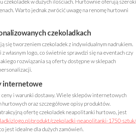
u czekoladek w dużych ilościach. Hurtownie oferują szerok
cenach. Warto jednak zwrócić uwagę na renomę hurtowni
rsonalizowanych czekoladkach
mują się tworzeniem czekoladek z indywidualnym nadrukiem.
z własnym logo, co świetnie sprawdzi się na eventach czy
akiego rozwiązania są oferty dostępne w sklepach
ersonalizacji.
y internetowe
 ceny i warunki dostawy. Wiele sklepów internetowych
ch hurtowych oraz szczegółowe opisy produktów.
trakcyjną ofertę czekoladek neapolitanki hurtowo, jest
oladkizlogo.pl/produkt/czekoladki-neapolitanki-1750-sztuk/
co jest idealne dla dużych zamówień.