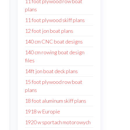
11 foot plywood row boat
plans
11 foot plywood skiff plans
12 foot jon boat plans
140 cm CNC boat designs
140 cm rowing boat design
e
files
14ft jon boat deck plans
15 foot plywood row boat
plans
18 foot aluminum skiff plans
1918 w Europie
1920 w sportach motorowych