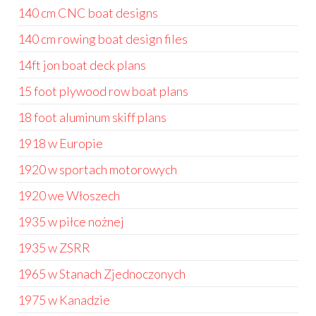
140 cm CNC boat designs
140 cm rowing boat design files
14ft jon boat deck plans
15 foot plywood row boat plans
18 foot aluminum skiff plans
1918 w Europie
1920 w sportach motorowych
1920 we Włoszech
1935 w piłce nożnej
1935 w ZSRR
1965 w Stanach Zjednoczonych
1975 w Kanadzie