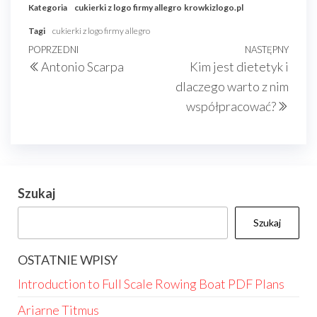
Kategoria
cukierki z logo firmy allegro
krowkizlogo.pl
Tagi
cukierki z logo firmy allegro
Nawigacja
Poprzedni
POPRZEDNI
NASTĘPNY
Nast
Antonio Scarpa
Kim jest dietetyk i
wpisu
wpis
wpis
dlaczego warto z nim
współpracować?
Szukaj
Szukaj
OSTATNIE WPISY
Introduction to Full Scale Rowing Boat PDF Plans
Ariarne Titmus