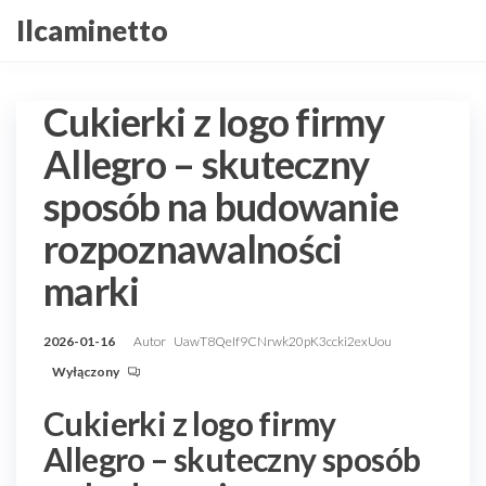
Przejdź
Ilcaminetto
do
treści
Cukierki z logo firmy
Allegro – skuteczny
sposób na budowanie
rozpoznawalności
marki
2026-01-16
Autor
UawT8QeIf9CNrwk20pK3ccki2exUou
Wyłączony
Cukierki z logo firmy
Allegro – skuteczny sposób